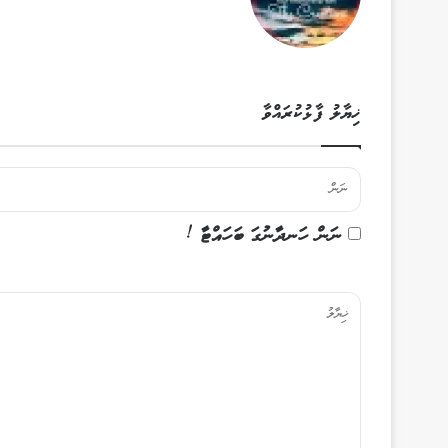
ޚިޔާލު ފާޅުކުރައްވާ
ނަން ހަނދާނުގަ ބަހައްޓާ !
ޚި
ޔާ
ލު