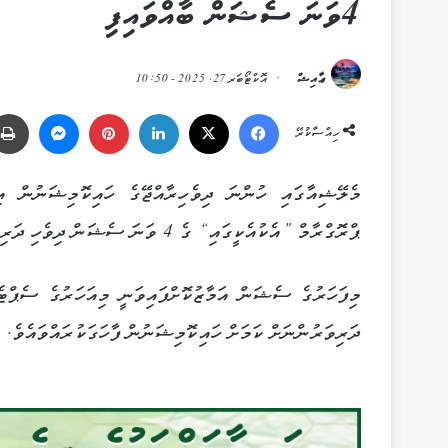
4ވަނަ ސެޝަން ބާއްވައިފި
ޢާއިޝް
އޮކްޓޯބަރ 27, 2025 - 10:50
Messenger
Pinterest
LinkedIn
X
Facebook
ހިއްސާކުރޭ
މެލޭޝިއާގައި ހުންނަ ދިވެހިރާއްޖޭގެ ހައިކޮމިޝަނުން އި
ޕްރޮގްރާމް ”އެކުއެކީގައި“ ގެ 4 ވަނަ ސެޝަން ދިވެހި ދަރިވަރުންނަށް ބާއްވައިފިއެވެ.
މިފަހަރުގެ ސެޝަން އަމާޒުކޮށްފައިވަނީ މިއަހަރުގެ ސެޕްޓ
ދަރިވަރުންނަށް ކަމަށް ހައިކޮމިޝަނުން ފާހަގަކުރައްވައެވެ.