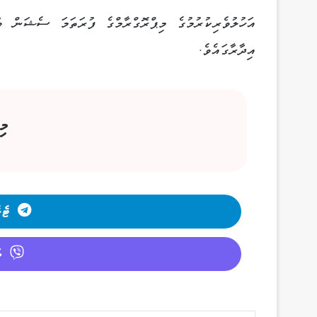
އިދާރާގައެވެ.
މި
ޓެލ
ވ