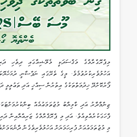
މިޕްރޮގްރާމްގެ މަޤްސަދަކީ މެލޭޝިއާގައި ދިވެހި ދަރި
އަހުލުވެރިކުރުވުމެވެ. މީގެ ތެރޭގައި ނަފްސާނީ ދުޅަހެޔޮކ
ފޯރުކޮށްދޭ ޚިދުމަތްތަކުގެ އިތުރުން ސިއްޚީ އަދި ތަޢުލީމީ ދައ
ޒިންމާދާރު އަދި ކާމިޔާބު މުޖުތަމަޢުއެއް ބިނާކުރުމަށްޓަކަ
ފާހަގަކުރެއްވިއެވެ. އަދި މި ޕްރޮޤްރާމްގެ ޒަރިއްޔާއިން ދަރ
މި މުޖުތަމައުއަށް ފުރިހަމަޔަށް އަހުލުވެރިވެގެން ދާނެކަމަށް