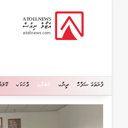
ފުރަތަމަ ޞަފްހާ
ދީން
ޚަބަރު
ވާހަކަ
ކޮލަމް