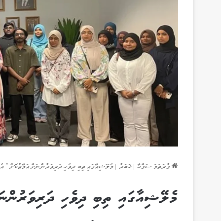
ފުރަތަމަ ޞަފްޙާ
|
ޚަބަރު
|
މެލޭޝިއާގައި ތިބި ދިވެހި ދަރިވަރުންނަށް އަމާޒުކޮށް ”އެކުއެކީގައި“ އޮ
މެލޭޝިއާގައި ތިބި ދިވެހި ދަރިވަރުންނ