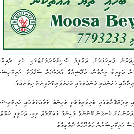
ވަރުން ފުރިހަމައަށް ތަޢުލީމް ހާސިލްކުރުމަށްޓަކައި އެކި ދާއިރާއ
ަން މަތީތިބެ ކިޔެވުން، މެލޭޝިއާގެ އާދަކާދަޔާ ސަޤާފަތް، ހައިކޮމިޝަނ
ިރާއާއި ގުޅުންހުރި ކަންކަމުގައި އަހުލުވެރިކޮށްދިނުން ހިމެނެއެވެ.
އި މިޕްރޮޤްރާމްގައި ބައިވެރިވުމަކީ މުހިންމު ކަމެއްކަމުގައި ހައިކޮމިޝަނ
ިވަރުންނަށް އެނގެން ބޭނުންވާ މުހިންމު މަޢުލޫމާތު ލިބި، ތަޢުލީމީ ހަޔާތުގ
ވެސް ހައިކޮމިޝަނުން މަޢުލޫމާތު ދެއްވިއެވެ.