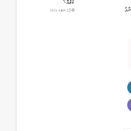
ކަމެއް؟
ިކޮމިޝަންގެ
އޯގަސްޓް 6, 2026