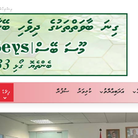
އިޝްތިހާރު
އަދަބިއްޔާތު
ކުޅިވަރު
ސުފުރާ
ފީޗާޑް