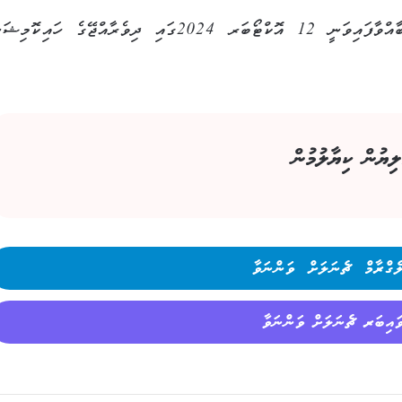
އަހުލުވެރިކުރުމުގެ މިޕްރޮގްރާމްގެ ފުރަތަމަ ސެޝަން ބާއްވާފައިވަނީ 12 އޮކްޓޯބަރ 2024ގައި ދިވެރާއްޖޭގެ ހައ
ލިޔުން ކިޔާލުމުން
ެގްރާމް ޗެނަލަށް ވަންނަވާ
ައިބަރ ޗެނަލަށް ވަންނަވާ