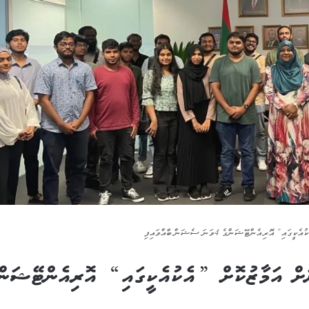
ރިއެންޓޭޝަންގެ 4ވަނަ ސެޝަން ބާއްވައިފި
ަށް އަމާޒުކޮށް ”އެކުއެކީގައި“ އޮރިއެންޓޭޝަން