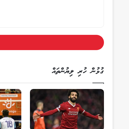
ގުޅުން ހުރި ލިޔުންތައް