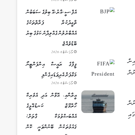
އޯގަސްޓް 6, 2026
އެފް.ސީ.އާރު.އޭ ބިލުގެ ސަބަބުން
ތާޢީދުކުރާ ފަރާތްތަކުގެ
އެއްބާރުލުން ގެއްލިދާނެ ކަމުގެ ބިރު
ބޮޑުވެއްޖެ
އޯގަސްޓް 6, 2026
ިން
ފީފާގެ ރައީސް އިންފަންޓީނޯ
ުން
މަޢާފަށް އެދިވަޑައިގެންފި
އޯގަސްޓް 6, 2026
އީރާނާއި، އޮމާން އަދި އެމެރިކާ
ުން
ހޯރްމޫޒް ކަނޑުއޮޅީގެ
ައި
އެއްބަސްވުމަކާ ގާތަށް:
ޤައުމުތަކުން ބޭނުންވަނީ ކޮން