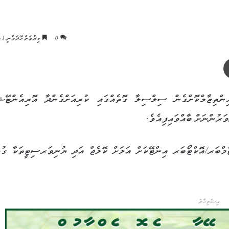
0
ކިިޔުމަށް ހޭދަވާނީ 1 މިނެޓު
ޕްރިންޓް
ންތިޒާމްކޮށްގެން ސިލްސިލާ ގޮތެއްގައި ކުރިއަށްގެންދާ އޮރިއެންޓޭޝ
ެމްބަރ/އޮކްޓޯބަރ އިންޓޭކަށް އަލަށް ކޮލެޖް އަދި ޔުނިވަރސިޓީތަކާ ގުޅ
އިޝްތިހާރު