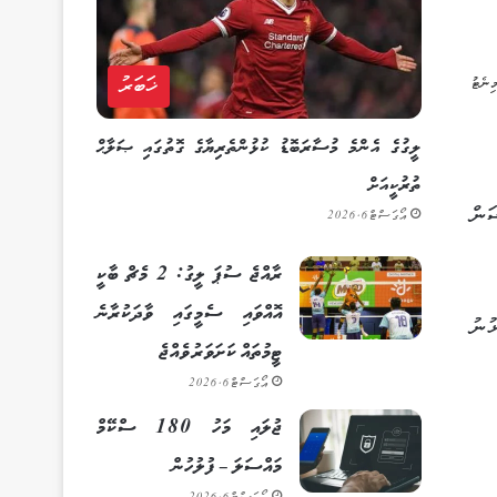
ޚަބަރު
ލީގުގެ އެންމެ މުސާރަބޮޑު ކުޅުންތެރިޔާގެ ގޮތުގައި ޞަލާޙް
ތުރުކީއަށް
ަން
އޯގަސްޓް 6, 2026
ރާއްޖެ ސުޕަ ލީގު: 2 މެޗް ބާކީ
އޮއްވައި ސެމީގައި ވާދަކުރާނެ
ުނު
ޓީމުތައް ކަށަވަރު ވެއްޖެ
އޯގަސްޓް 6, 2026
ޖުލައި މަހު 180 ސްކޭމް
މައްސަލަ – ފުލުހުން