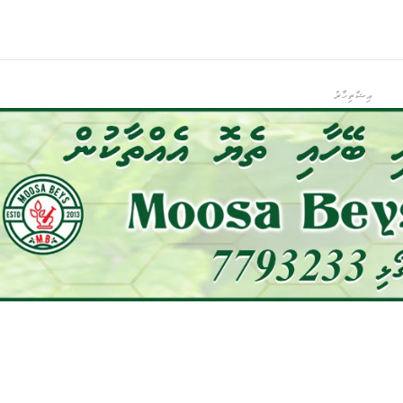
އިޝްތިހާރު