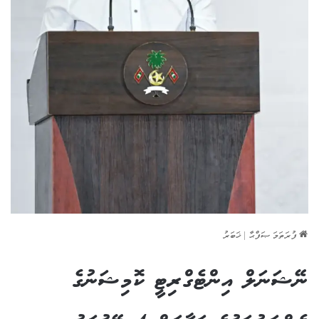
ފުރަތަމަ ޞަފްޙާ
|
ޚަބަރު
ނޭޝަނަލް އިންޓެގްރިޓީ ކޮމިޝަނުގެ