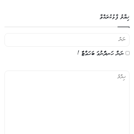
ޚިޔާލު ފާޅުކުރައްވާ
ނަން ހަނދާނުގަ ބަހައްޓާ !
ޚި
ޔާ
ލު