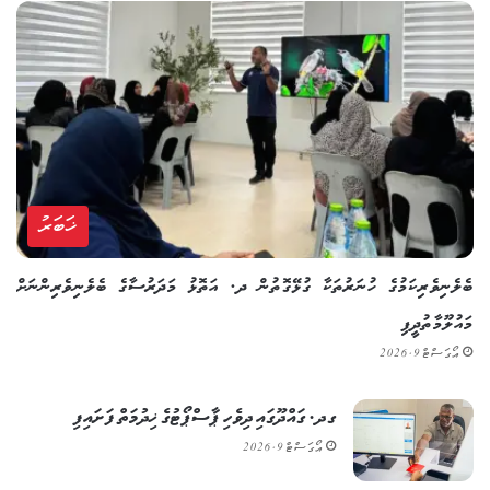
ޚަބަރު
ބެލެނިވެރިކަމުގެ ހުނަރުތަކާ ގުޅޭގޮތުން ދ. އަތޮޅު މަދަރުސާގެ ބެލެނިވެރިންނަށް
މައުލޫމާތުދީފި
އޯގަސްޓް 9, 2026
ގދ. ގައްދޫގައި ދިވެހި ޕާސްޕޯޓުގެ ޚިދުމަތް ފަށައިފި
އޯގަސްޓް 9, 2026