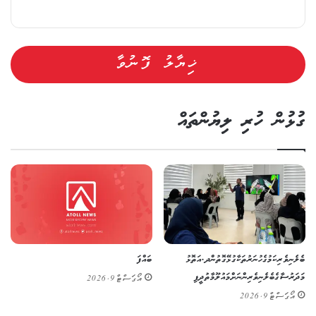
ގުޅުން ހުރި ލިޔުންތައް
ބެލެނިވެރިކަމުގެ ހުނަރުތަކާ ގުޅޭގޮތުން ދ. އަތޮޅު
ބައްފަ
މަދަރުސާގެ ބެލެނިވެރިންނަށް މައުލޫމާތުދީފި
އޯގަސްޓް 9, 2026
އޯގަސްޓް 9, 2026