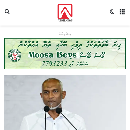
މެނޫ
Switch skin
ހޯދ
އިޝްތިހާރު