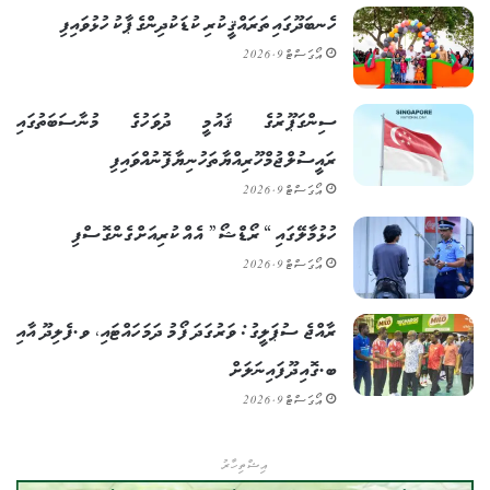
ހެނބަދޫގައި ތަރައްޤީކުރި ކުޑަކުދިންގެ ޕާކު ހުޅުވައިފި
އޯގަސްޓް 9, 2026
ސިންގަޕޫރުގެ ޤައުމީ ދުވަހުގެ މުނާސަބަތުގައި
ރައީސުލްޖުމްހޫރިއްޔާ ތަހުނިޔާ ފޮނުއްވައިފި
އޯގަސްޓް 9, 2026
ހުޅުމާލޭގައި “ރޯޑްޝޯ” އެއް ކުރިއަށް ގެންގޮސްފި
އޯގަސްޓް 9, 2026
ރާއްޖެ ސުޕަލީގު: ވަރުގަދަ ފޯމު ދަމަހައްޓައި، ވ.ފެލިދޫ އާއި
ބ.ގޮއިދޫ ފައިނަލަށް
އޯގަސްޓް 9, 2026
އިޝްތިހާރު