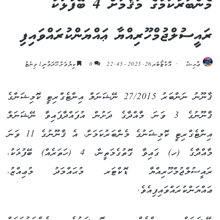
މެންބަރުކަމުގެ މަޤާމަށް 4 ބޭފުޅަކު
ރައީސުލްޖުމްހޫރިއްޔާ ޢައްޔަންކުރައްވައިފި
ޢާއިޝް
އޮކްޓޯބަރ 26, 2025 - 22:45
0
ކިިޔުމަށް ހޭދަވާނީ 1 މިނެޓު
ޤާނޫނު ނަންބަރު 27/2015 ނޭޝަނަލް އިންޓެގްރިޓީ ކޮމިޝަންގެ
ޤާނޫނުގެ 3 ވަނަ މާއްދާގެ ދަށުން އުފައްދާފައިވާ ނޭޝަނަލް
އިންޓެގްރިޓީ ކޮމިޝަނުގެ މެންބަރުކަމަށް، އެ ޤާނޫނުގެ 11 ވަނަ
މާއްދާގެ (ހ) ގައިވާ ގޮތުގެމަތީން، 4 (ހަތަރެއް) ބޭފުޅަކު،
ރައީސުލްޖުމްހޫރިއްޔާ ޑޮކްޓަރ މުޙައްމަދު މުޢިއްޒު،
ޢައްޔަންކުރައްވައިފިއެވެ.