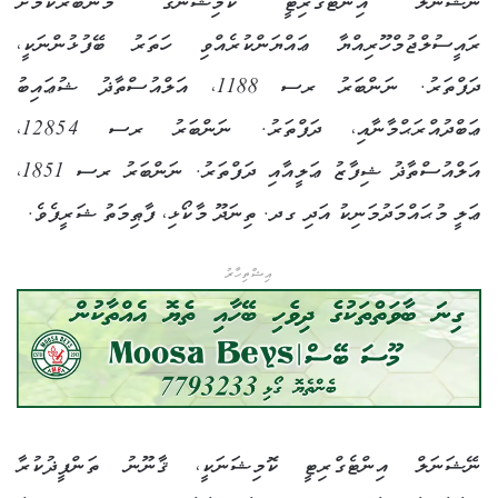
ނޭޝަނަލް އިންޓެގްރިޓީ ކޮމިޝަނުގެ މެންބަރުކަމަށް
ރައީސުލްޖުމްހޫރިއްޔާ ޢައްޔަންކުރެއްވި ހަތަރު ބޭފުޅުންނަކީ،
ދަފްތަރު. ނަންބަރު ރސ 1188، އަލްއުސްތާޛު ޝުޢައިބު
ޢަބްދުއްރަޙްމާނާއި، ދަފްތަރު. ނަންބަރު ރސ 12854،
އަލްއުސްތާޛު ޝިފާޒު ޢަލީއާއި ދަފްތަރު. ނަންބަރު ރސ 1851،
ޢަލީ މުޙައްމަދުމަނިކު އަދި ގދ. ތިނަދޫ މާކޯޅި، ފާޠިމަތު ޝަރީފެވެ.
އިޝްތިހާރު
ނޭޝަނަލް އިންޓެގްރިޓީ ކޮމިޝަނަކީ، ޤާނޫނު ތަންފީޛުކުރާ