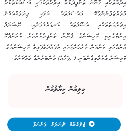
އިދާރާތަކާއި ޤާނޫނު ތަންފީޛުކުރާ އިދާރާތަކުގައި މަސައްކަތްކުރާ
މުވައްޒަފުންނާގުޅޭ މައްސަލަތައް ބަލައި ފިޔަވަޅުއަޅާނެ
އިޖުރާއަތުތަކާއި އުސޫލުތައް ކަނޑައެޅުމަށާއި، ނޭޝަނަލް
އިންޓެގްރިޓީ ކޮމިޝަންގެ ޤާނޫނު ތަންފީޛުކުރުމަށް ކުރަންޖެހޭ
އެންމެހައި ކަންކަން ކުރުމަށްޓަކައި އުފައްދަވާފައިވާ ކޮމިޝަނެކެވެ.
ކޮމިޝަން އެކުލެވިގެންވަނީ 5 (ފަހެއް) މެންބަރުންގެ މައްޗަށެވެ.
މިލިޔުން ކިޔާލުމުން
ޓެލެގްރާމް ޗެނަލަށް ވަންނަވާ