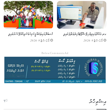
ގދ. ގައްދޫގައި ދިވެހި ޕާސްޕޯޓުގެ ޚިދުމަތް ފަށައިފި
ހެނބަދޫގައި ތަރައްޤީކުރި ކުޑަކުދިންގެ ޕާކު ހުޅުވައިފި
އޯގަސްޓް 9, 2026
އޯގަސްޓް 9, 2026
Below Comments Ad
އިޝްތިހާރު