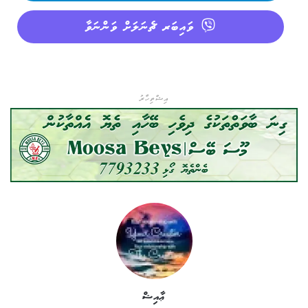
ވައިބަރ ޗެނަލަށް ވަންނަވާ
އިޝްތިހާރު
ޢާއިޝް