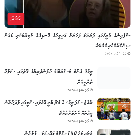
ޚަބަރު
ސްޕެއިންގެ ތާރީޚުގައި ފުރަތަމަ ފަހަރަށް މަޖިލީހުގެ ގޮނޑިއެއް ކާމިޔާބުކުރި ޑައުން
ސިންޑްރޯމްހުރި މެމްބަރު
އޯގަސްޓް 7, 2026
ލީގުގެ އެންމެ މުސާރަބޮޑު ކުޅުންތެރިޔާގެ ގޮތުގައި ޞަލާޙް
ތުރުކީއަށް
އޯގަސްޓް 6, 2026
ރާއްޖެ ސުޕަ ލީގު: 2 މެޗް ބާކީ އޮއްވައި ސެމީގައި ވާދަކުރާނެ
ޓީމުތައް ކަށަވަރު ވެއްޖެ
އޯގަސްޓް 6, 2026
ޖުލައި މަހު 180 ސްކޭމް މައްސަލަ – ފުލުހުން