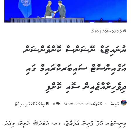
ފުރަތަމަ ޞަފްޙާ
|
ޚަބަރު
ޔުނައިޓަޑް ނޭޝަންސް ކޮންވެންޝަން
އަގެއިންސްޓް ސައިބަރކްރައިމް ގައި
ދިވެހިރާއްޖެއިން ސޮއި ކޮށްފި
ޢާއިޝް
އޮކްޓޯބަރ 25, 2025 - 18:20
0
ކިިޔުމަށް ހޭދަވާނީ 1 މިނެޓު
މިނިސްޓަރ އޮފް ފޮރިން އެފެއާޒް، ޑރ. ޢަބްދުﷲ ޚަލީލް، މިއަދު