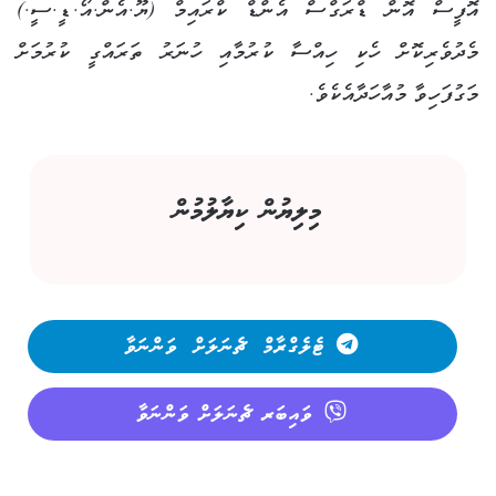
އޮފީސް އޮން ޑްރަގްސް އެންޑް ކްރައިމް (ޔޫ.އެން.އޯ.ޑީ.ސީ.)
މެދުވެރިކޮށް ހެކި ހިއްސާ ކުރުމާއި ހުނަރު ތަރައްގީ ކުރުމަށް
މަގުފަހިވާ މުއާހަދާއެކެވެ.
މިލިޔުން ކިޔާލުމުން
ޓެލެގްރާމް ޗެނަލަށް ވަންނަވާ
ވައިބަރ ޗެނަލަށް ވަންނަވާ