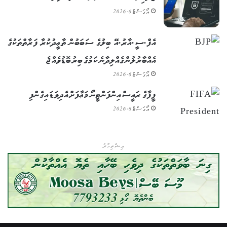
އޯގަސްޓް 6, 2026
އެފް.ސީ.އާރު.އޭ ބިލުގެ ސަބަބުން ތާޢީދުކުރާ ފަރާތްތަކުގެ
އެއްބާރުލުން ގެއްލިދާނެ ކަމުގެ ބިރު ބޮޑުވެއްޖެ
އޯގަސްޓް 6, 2026
ފީފާގެ ރައީސް އިންފަންޓީނޯ މަޢާފަށް އެދިވަޑައިގެންފި
އޯގަސްޓް 6, 2026
އިޝްތިހާރު