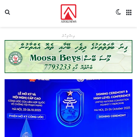
މެނޫ
Switch skin
ހޯދ
އިޝްތިހާރު