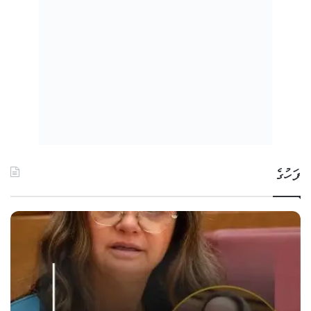
ފަހުގެ