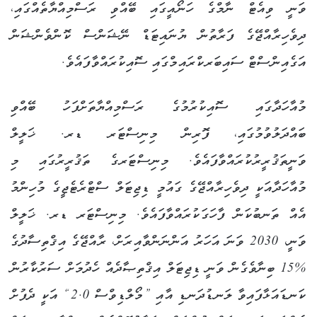
ވަނީ ވިއެޓް ނާމްގެ ހަނޯއީގައި ބޭއްވި ރަސްމިއްޔާތެއްގައި،
ދިވެހިރާއްޖޭގެ ފަރާތުން ޔުނައިޓަޑް ނޭޝަންސް ކޮންވެންޝަން
އަގެއިންސްޓް ސައިބަރކްރައިމްގައި ސޮއިކުރައްވާފައެވެ.
މުއާހަދާގައި ސޮއިކުރުމުގެ ރަސްމިއްޔާތަށްފަހު ބޭއްވި
ބައްދަލުވުމުގައި، ފޮރިން މިނިސްޓަރ ޑރ. ޚަލީލް
ވަނީތަޤުރީރުކުރައްވާފައެވެ. މިނިސްޓަރގެ ތަޤުރީރުގައި މި
މުއާހަދާއަކީ ދިވެހިރާއްޖޭގެ ގައުމީ ޑިޖިޓަލް ސްޓްރެޓެޖީގެ މުހިންމު
އެއް ތަނބުކަން ފާހަގަކުރައްވާފައެވެ. މިނިސްޓަރ ޑރ. ޚަލީލް
ވަނީ، 2030 ވަނަ އަހަރު އަންނަންވާއިރަށް، ރާއްޖޭގެ އިޤްތިސާދުގެ
%15 ބިނާވެގެން ވަނީ ޑިޖިޓަލް އިޤްތިޞާދެއް ހެދުމަށް ސަރުކާރުން
ކަނޑައަޅާފައިވާ ލަނޑުދަނޑި އާއި ”މޯލްޑިވްސް 2.0“ އަކީ ދެފުށް