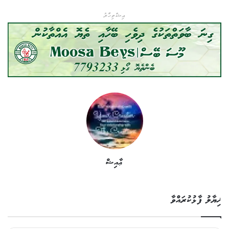
އިޝްތިހާރު
ޢާއިޝް
ޚިޔާލު ފާޅުކުރައްވާ