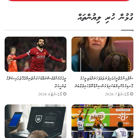
ގުޅުން ހުރި ލިޔުންތައް
ސްޕެއިންގެ ތާރީޚުގައި ފުރަތަމަ ފަހަރަށް މަޖިލީހުގެ
ލީގުގެ އެންމެ މުސާރަބޮޑު ކުޅުންތެރިޔާގެ ގޮތުގައި ޞަލާޙް
ގޮނޑިއެއް ކާމިޔާބުކުރި ޑައުން ސިންޑްރޯމްހުރި މެމްބަރު
ތުރުކީއަށް
އޯގަސްޓް 7, 2026
އޯގަސްޓް 6, 2026