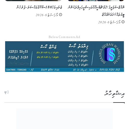
ރާއްޖެ ސުޕަ ލީގު: 2 މެޗް ބާކީ އޮއްވައި ސެމީގައި ވާދަކުރާނެ
ޖުލައި މަހު 180 ސްކޭމް މައްސަލަ – ފުލުހުން
ޓީމުތައް ކަށަވަރު ވެއްޖެ
އޯގަސްޓް 6, 2026
އޯގަސްޓް 6, 2026
Below Comments Ad
އިޝްތިހާރު