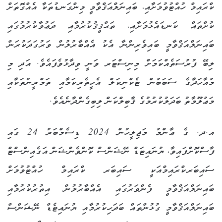
ކްރައިމް ހުއްޓުވުމަށާއި، ބައިނަލްއަޤްވާމީ މިންގަނޑުތަކާ އެއްގޮތަށް
ކުށްތައް ކަނޑައެޅުމަށާއި، ތަޙްޤީޤުކުރުމާއި ދަޢުވާކުރުމުގައި
ބައިނަލްއަޤްވާމީ ބައިވެރިންނާ އެކު އެއްބާރުލުން ވަރުގަދަކުރަން
ލިބޭ ފުރުސަތެއްކަމަށް މިނިސްޓަރ ވަނީ ވިދާޅުވެފައެވެ. އަދި މި
މުއާހަދާގެ ސަބަބުން ޓެކްނިކަލް އެހީތެރިކަމާއި ތަމްރީނުތަކާއި
މަޢުލޫމާތު ބަދަލުކުރުމުގެ ޤާބިލްކަން ލިބިގެންދާނެއެވެ.
އ.ދ. ގެ ޢާންމު މަޖިލީހުން 2024 ޑިސެމްބަރު 24 ގައި
ފާސްކޮށްފައިވާ، ޔުނައިޓަޑް ނޭޝަންސް ކޮންވެންޝަން އަގެއިންސްޓް
ސައިބަރކްރައިމްއަކީ ސައިބަރ ކްރައިމް ހުއްޓުވުމަށް
ބައިނަލްއަޤްވާމީ ފެންވަރުގައި އެއްބާރުލުން އިތުރުކުރުމާއި
ބައިނަލްއަޤްވާމީ ގުޅުންތައް ބަދަހިކުރުމާއި ޔުނައިޓެޑް ނޭޝަންސް