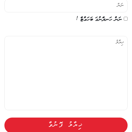
ނަން ހަނދާނުގަ ބަހައްޓާ !
ޚި
ޔާ
ލު