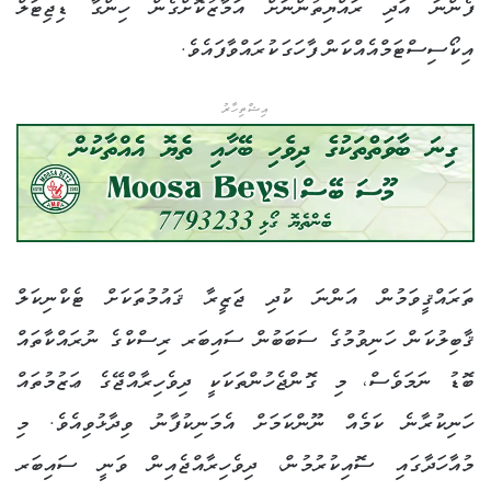
ފެންނަ އަދި ރައްޔިތުންނަށް އަމާޒުކޮށްގެން ހިންގާ ޑިޖިޓަލް
އިކޯސިސްޓަމްއެއްކަން ފާހަގަކުރައްވާފައެވެ.
އިޝްތިހާރު
ތަރައްޤީވަމުން އަންނަ ކުދި ޖަޒީރާ ޤައުމުތަކަށް ޓެކްނިކަލް
ޤާބިލުކަން ހަނިވުމުގެ ސަބަބުން ސައިބަރ ރިސްކްގެ ނުރައްކާތައް
ބޮޑު ނަމަވެސް، މި ގޮންޖެހުންތަކަކީ ދިވެހިރާއްޖޭގެ ޢަޒުމުތައް
ހަނިކުރާނެ ކަމެއް ނޫންކަމަށް އެމަނިކުފާނު ވިދާޅުވިއެވެ. މި
މުއާހަދާގައި ސޮއިކުރުމުން، ދިވެހިރާއްޖެއިން ވަނީ ސައިބަރ