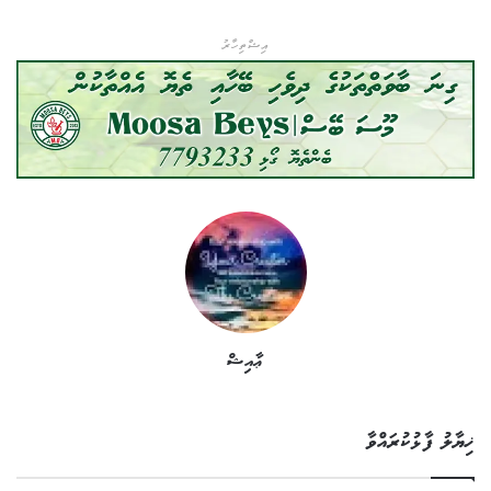
އިޝްތިހާރު
ޢާއިޝް
ޚިޔާލު ފާޅުކުރައްވާ