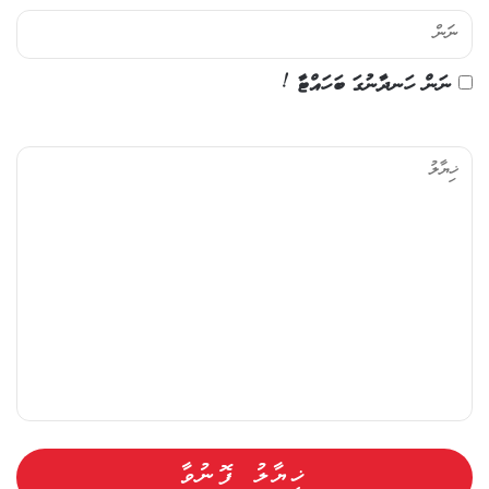
ނަން ހަނދާނުގަ ބަހައްޓާ !
ޚި
ޔާ
ލު