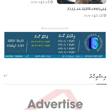
އޯގަސްޓް 6, 2026
ޖުލައި މަހު 180 ސްކޭމް މައްސަލަ – ފުލުހުން
އޯގަސްޓް 6, 2026
Below Comments Ad
އިޝްތިހާރު