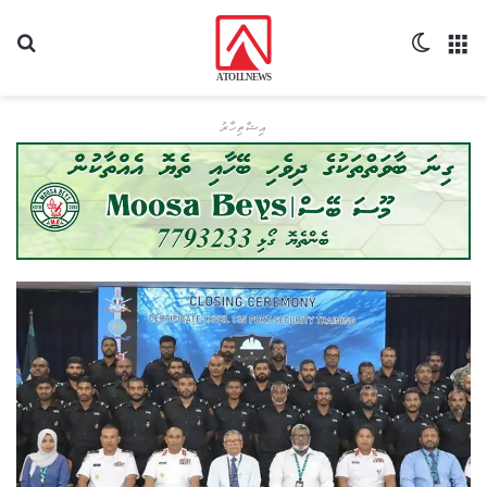
މެނޫ
Switch skin
ހޯދ
އިޝްތިހާރު