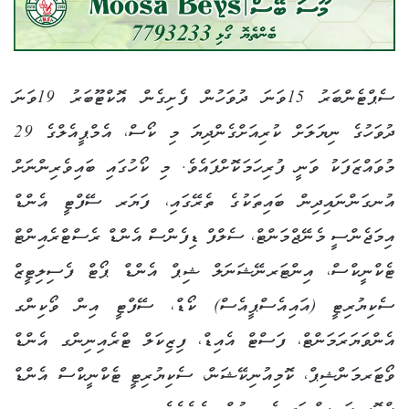
ސެޕްޓެންބަރު 15ވަނަ ދުވަހުން ފެށިގެން އޮކްޓޫބަރު 19ވަނަ
ދުވަހުގެ ނިޔަލަށް ކުރިއަށްގެންދިޔަ މި ކޯސް، އެމްޕީއެލްގެ 29
މުވައްޒަފަކު ވަނީ ފުރިހަމަކޮށްފައެވެ. މި ކޯހުގައި ބައިވެރިންނަށް
އުނގަންނައިދިން ބައިތަކުގެ ތެރޭގައި، ފަޔަރ ސޭފްޓީ އެންޑް
އިމަޖެންސީ މެނޭޖްމަންޓް، ސެލްފް ޑިފެންސް އެންޑް ރެސްޓްރެއިންޓް
ޓެކްނީކްސް، އިންޓަރނޭޝަނަލް ޝިޕް އެންޑް ޕޯޓް ފެސިލިޓީޒް
ސެކިޔުރިޓީ (އައިއެސްޕީއެސް) ކޯޑް، ސޭފްޓީ އިން ވޯކިންގ
އެންވަޔަރަމަންޓް، ފަސްޓް އެއިޑް، ފިޒިކަލް ޓްރެއިނިންގ އެންޑް
ވޯޓަރމަންޝިޕް، ކޮމިއުނިކޭޝަން، ސެކިޔުރިޓީ ޓެކްނީކްސް އެންޑް