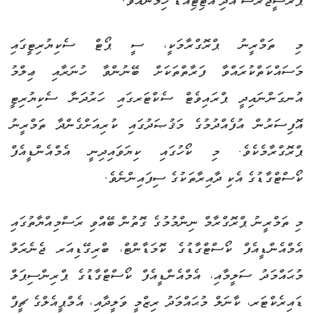
ޕްރޮސީޖަރސް އަދި އެޓިޓިއުޑް ހިމެނެއެވެ.
މި ތަމްރީނު ޕްރޮގްރާމަކީ، ސީ ޕޯޓް ސެކިޔުރިޓީގައި
މަސައްކަތްކުރައްވާ ފަރާތްތަކަށް ބޭނުންވާ ހުނަރާއި ޢިލްމު
އުނގަންނައިދީ ޕްރައިވެޓް ސެކްޓަރގައި ހަރުދަނާ ސެކިޔުރިޓީ
އޮފިސަރުން އުފެއްދުމުގެ މަޤުޞަދުގައި ކުރިއަށްގެންދާ ތަމްރީނު
ޕްރޮގްރާމެކެވެ. މި ކޯހުގައި ކިޔަވައިދިނީ އެމްއެންޑީއެފް
ކޯސްޓްގާޑުގެ އެކި ދާއިރާތަކުގެ ސިފައިންނެވެ.
މި ތަމްރީނު ޕްރޮގްރާމް ނިންމުމުގެ ގޮތުން ބޭއްވި ރަސްމިއްޔާތުގައި
އެމްއެންޑީއެފް ކޯސްޓްގާޑުގެ ކޮމަޑާންޓް، ބްރިގޭޑިއަރ ޖެނެރަލް
މުޙައްމަދު ސަލީމާއި، އެމްއެންޑީއެފް ކޯސްޓްގާޑުގެ ޕްރިންސިޕަލް
ޑައިރެކްޓަރ، ކާނަލް މުޙައްމަދު ރިޒްމީ ވަލީދާއި، އެމްޕީއެލްގެ ޗީފް