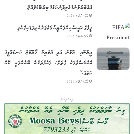
އެއްބާރުލުން ގެއްލިދާނެ ކަމުގެ ބިރު ބޮޑުވެއްޖެ
އޯގަސްޓް 6, 2026
ފީފާގެ ރައީސް އިންފަންޓީނޯ މަޢާފަށް އެދިވަޑައިގެންފި
އޯގަސްޓް 6, 2026
އީރާނާއި، އޮމާން އަދި އެމެރިކާ ހޯރްމޫޒް ކަނޑުއޮޅީގެ
އެއްބަސްވުމަކާ ގާތަށް: ޤައުމުތަކުން ބޭނުންވަނީ ކޮން
ކަމެއް؟
އޯގަސްޓް 6, 2026
އިޝްތިހާރު