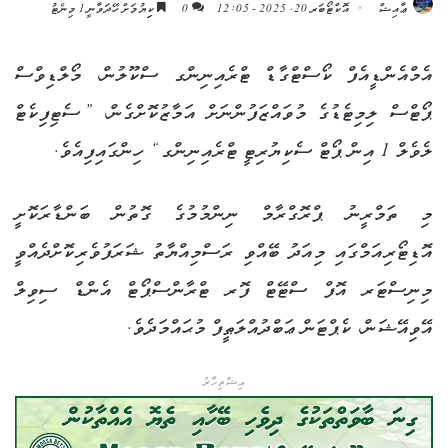
ޢާއިޝް
އޮކްޓޯބަރ 20, 2025 - 12:05
0
ކިިޔުމަށް ހޭދަވާނީ 1 މިނެޓު
އެމްއެންޑީއެފް ކޯސްޓްގާޑް ޓްރެއިނިންގ ސްކޫލުން، މޯލްޑިވްސް
ޕޯޓްސް ލިމިޓެޑުގެ މުވައްޒަފުންނަށް އަމާޒުކޮށްގެން، ”ސެޓިފިކެޓް
ލެވެލް 1 އިން ޕޯޓް ސެކިޔުރިޓީ ޓްރެއިނިންގ“ ހިންގައިފިއެވެ.
މި ތަމްރީނު ޕްރޮގްރާމް ނިންމުމުގެ ގޮތުން ބަންޑާރަކޮށީ
އޮޑިޓޯރިއަމްގައި މިއަދު ބޭއްވި ރަސްމިއްޔާތު ޝަރަފުވެރިކޮށްދެއްވީ
މިނިސްޓަރ އޮފް ސްޓޭޓް ފޮރ ޓްރާންސްޕޯޓް އެންޑް ސިވިލް
އޭވިއޭޝަން، ކެޕްޓަން ޢަބްދުއްލަޠީފް މުޙައްމަދެވެ.
އިޝްތިހާރު