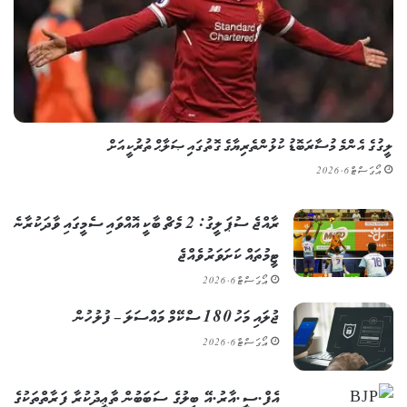
ލީގުގެ އެންމެ މުސާރަބޮޑު ކުޅުންތެރިޔާގެ ގޮތުގައި ޞަލާޙް ތުރުކީއަށް
އޯގަސްޓް 6, 2026
ރާއްޖެ ސުޕަ ލީގު: 2 މެޗް ބާކީ އޮއްވައި ސެމީގައި ވާދަކުރާނެ
ޓީމުތައް ކަށަވަރު ވެއްޖެ
އޯގަސްޓް 6, 2026
ޖުލައި މަހު 180 ސްކޭމް މައްސަލަ – ފުލުހުން
އޯގަސްޓް 6, 2026
އެފް.ސީ.އާރު.އޭ ބިލުގެ ސަބަބުން ތާޢީދުކުރާ ފަރާތްތަކުގެ