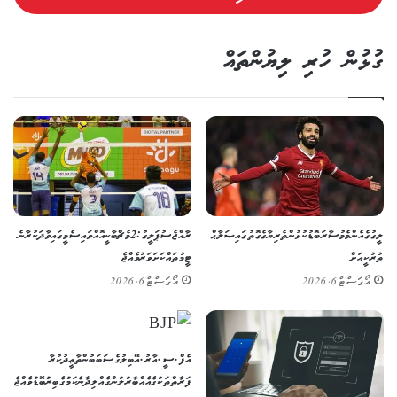
ގުޅުން ހުރި ލިޔުންތައް
ލީގުގެ އެންމެ މުސާރަބޮޑު ކުޅުންތެރިޔާގެ ގޮތުގައި ޞަލާޙް
ރާއްޖެ ސުޕަ ލީގު: 2 މެޗް ބާކީ އޮއްވައި ސެމީގައި ވާދަކުރާނެ
ތުރުކީއަށް
ޓީމުތައް ކަށަވަރު ވެއްޖެ
އޯގަސްޓް 6, 2026
އޯގަސްޓް 6, 2026
އެފް.ސީ.އާރު.އޭ ބިލުގެ ސަބަބުން ތާޢީދުކުރާ
ފަރާތްތަކުގެ އެއްބާރުލުން ގެއްލިދާނެ ކަމުގެ ބިރު ބޮޑުވެއްޖެ