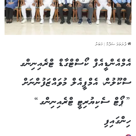
ފުރަތަމަ ޞަފްޙާ
|
ޚަބަރު
އެމްއެންޑީއެފް ކޯސްޓްގާޑް ޓްރެއިނިންގ
ސްކޫލުން، އެމްޕީއެލް މުވައްޒަފުންނަށް
”ޕޯޓް ސެކިޔުރިޓީ ޓްރެއިނިންގ“
ހިންގައިފި