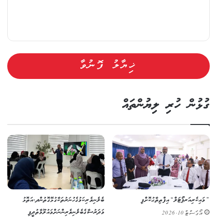
ގުޅުން ހުރި ލިޔުންތައް
”މައި ކެރިއަރ ޕޯޓަލް“ އިފްތިތާޙުކޮށްފި
ބެލެނިވެރިކަމުގެ ހުނަރުތަކާ ގުޅޭގޮތުން ދ. އަތޮޅު
މަދަރުސާގެ ބެލެނިވެރިންނަށް މައުލޫމާތުދީފި
އޯގަސްޓް 10, 2026