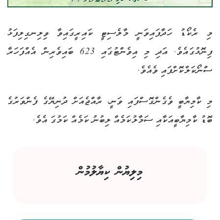
މި ރެކޯޑު ހަދާފައިވަނީ މާލެސިޓީ ކައިރީގައިވާ ވިލިނގިލިފަޅު
ފިނޮޅުގައެވެ. އަދި މި އިވެންޓުގައި 623 ބައިވެރިން އެއްފަހަރާ
ސްނޯކަލްކޮށްފައި ވެއެވެ.
މި ކާމިޔާބީ ވެގެންގޮސްފައި ވަނީ، ރާއްޖެއަށް ދުނިޔޭގެ ފެންވަރުގެ
ބޮޑު ކާމިޔާބީއަކާއި ސަމާލުކަމެއް ލިބުނު ކަމެއް ކަމުގަ އެވެ.
މިލިޔުން ކިޔާލުމުން