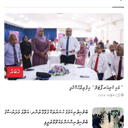
ޚަބަރު
”މައި ކެރިއަރ ޕޯޓަލް“ އިފްތިތާޙުކޮށްފި
އޯގަސްޓް 10, 2026
ބެލެނިވެރިކަމުގެ ހުނަރުތަކާ ގުޅޭގޮތުން ދ. އަތޮޅު މަދަރުސާގެ
ބެލެނިވެރިންނަށް މައުލޫމާތުދީފި