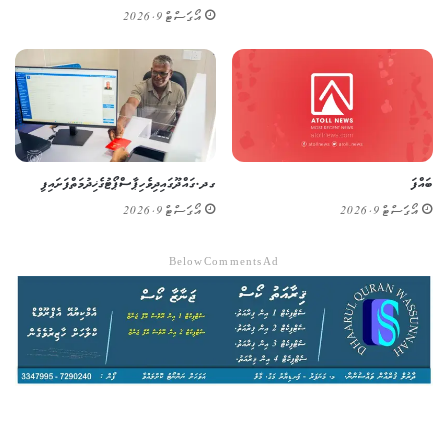
އޯގަސްޓް 9, 2026
ބައްފަ
ގދ. ގައްދޫގައި ދިވެހި ޕާސްޕޯޓުގެ ޚިދުމަތް ފަށައިފި
އޯގަސްޓް 9, 2026
އޯގަސްޓް 9, 2026
Below Comments Ad