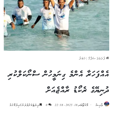
ފުރަތަމަ ޞަފްޙާ
|
ޚަބަރު
އެއްފަހަރާ އެންމެ ގިނަމީހުން ސްނޯކަލްކުރި
ދުނިޔޭގެ ރެކޯޑު ރާއްޖެއަށް
ޢާއިޝް
އޮކްޓޯބަރ 18, 2025 - 22:38
0
މިނެޓަކަށްވުރެ ކުޑައިރުކޮޅެއް