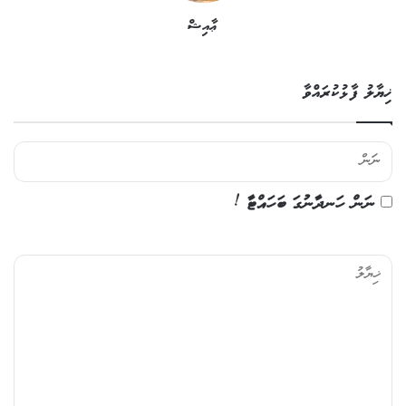
ޢާއިޝް
ޚިޔާލު ފާޅުކުރައްވާ
ނަން ހަނދާނުގަ ބަހައްޓާ !
ޚި
ޔާ
ލު