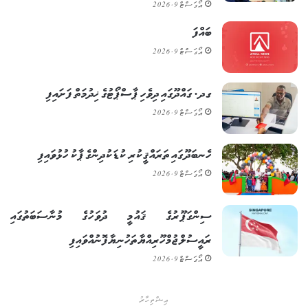
އޯގަސްޓް 9, 2026
ބައްފަ
އޯގަސްޓް 9, 2026
ގދ. ގައްދޫގައި ދިވެހި ޕާސްޕޯޓުގެ ޚިދުމަތް ފަށައިފި
އޯގަސްޓް 9, 2026
ހެނބަދޫގައި ތަރައްޤީކުރި ކުޑަކުދިންގެ ޕާކު ހުޅުވައިފި
އޯގަސްޓް 9, 2026
ސިންގަޕޫރުގެ ޤައުމީ ދުވަހުގެ މުނާސަބަތުގައި
ރައީސުލްޖުމްހޫރިއްޔާ ތަހުނިޔާ ފޮނުއްވައިފި
އޯގަސްޓް 9, 2026
އިޝްތިހާރު