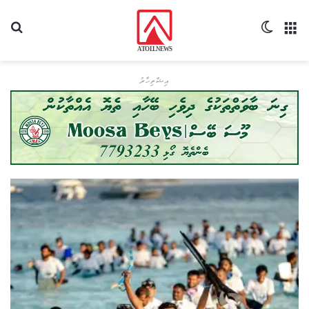
މެނޫ
Switch skin
ހޯދ
އިޝްތިހާރު