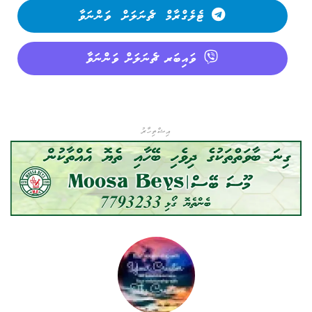
ޓެލެގްރާމް ޗެނަލަށް ވަންނަވާ
ވައިބަރ ޗެނަލަށް ވަންނަވާ
އިޝްތިހާރު