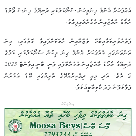
އެއްފަހަރާ އެންމެ ގިނަމީހުން ސްނޯކަލްކުރި ދުނިޔޭގެ ގިނަސް ވޯލްޑް
ރެކޯޑު ރާއްޖެއިން މުގުރާލައިފިއެވެ.
ފަތުރުވެރިކަމާއިބެހޭ ވުޒާރާއިން ހާމަކޮށްފައިވާ ގޮތުގައި، ގިނަ
ތަންތަނުގައި އެއްފަހަރާ އެންމެ ގިނަ މީހުން ސްނޯކަލްކުރި ކަމުގެ
ދުނިޔޭގެ ރެކޯޑު ރާއްޖެއިން މުގުރާލާފައި ވަނީ، ބާނީ އިވެންޓް 2025
ގަ އެވެ. އަދި މިއީ ދިވެހިރާއްޖޭގެ ތާރީޚުގައި ބޮޑު އަކުރުން
ފަވާލެވޭނެ ފަދަ ކާމިޔާބީއެކެވެ.
އިޝްތިހާރު