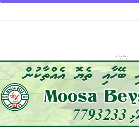
އިޝްތިހާރު