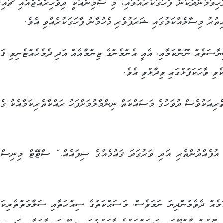
ހިވަމުންދާކަން ފާހަގަކުރައްވައި، މި ސެމިނާއަކީ ދިވެހިރާއްޖެއާއި ޗައިނ
އިތުރު މިސާލެއްކަމުގައި ޝަރަފުވެރި މެހުމާނު ފާހަގަކުރެއްވި އެވެ.
ާސަތެއް ނޫންކަމާއި، އެއީ އެންމެންގެ ޒިންމާއެއް އަދި ދެމެހެއްޓެނިވި ޤައ
ވި ވާހަކަފުޅުގައި ވިދާޅުވި އެވެ.
ރިއަކުވެސް ދުވަހުގެ މަސައްކަތް ނިންމާލުމަށްފަހު ރައްކާތެރިކަމާއެކު ގެއ
ީ އުފެއްދުންތެރި އަދި ވަރުގަދަ ޤައުމެއްގެ ސިފައެއް،“ ސްޓޭޓް މިނިސް
ަމެއް ދެވެމުންދިޔަ ނަމަވެސް، މަސައްކަތުގެ ސިއްޙަތާއި ސަލާމަތްތެރިކަމ