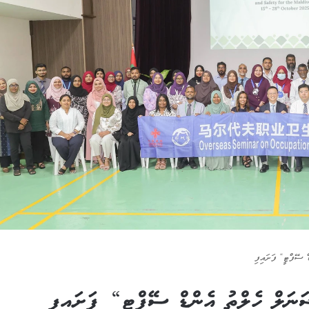
 ސޭފްޓީ“ ފަށައިފި
ަލް ހެލްތު އެންޑް ސޭފްޓީ“ ފަށައިފި