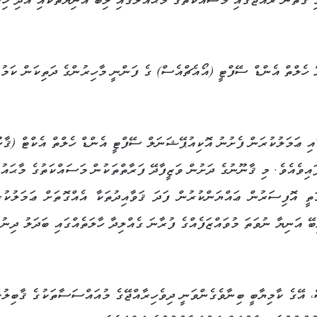
ި ގޮތުން ރާއްޖޭގައި މަސައްކަތުގެ މާޙައުލުގައި ލިބޭ އަނިޔާތަކާއި އަދި ހި
ް ހެލްތް އެންޑް ސޭފްޓީ (އޯއެޗްއެސް) ގެ ފަންނީ މާހިރުންގެ ދަތިކަން ކަމުގ
ތިތައް ޙައްލުކުރުމަށްޓަކައި، 14 އޮކްޓޯބަރު 2024 ގައި ޢަމަލުކުރަން ފެށުނު އޮކިއުޕޭޝަނަލް ސޭފްޓީ އެންޑް ހެލްތް އެކްޓް (
އިމުކޮށްފައިވެއެވެ. މި ޤާނޫނުގެ ދަށުން ވަޒީފާދޭ ފަރާތްތަކުން މަސައްކަތުގެ މާޙައު
ތީ އޮފިސަރުން ޢައްޔަންކުރުން ފަދަ ޤަވާއިދުތަކާ އެއްގޮތަށް ޢަމަލުކުރ
ޭ އަނިޔާ ނުވަތަ މުވައްޒަފެއްގެ ފުރާނަ ގެއްލިދާ ހާލަތެއްގައި ބަދަލު ދިނުމ
، އޭގެ ކާމިޔާބީ ބިނާވެގެންވަނީ ދިވެހިރާއްޖޭގެ މުއައްސަސާތަކުގެ ޤާބިލުކ