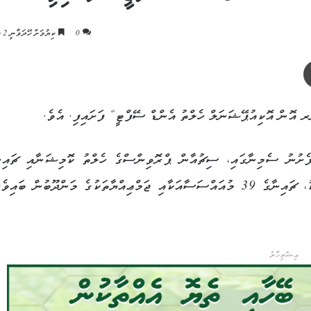
0
ކިޔުމަށް ހޭދަވާނީ 2 މިނެޓު
ޕްރިންޓް
 އޮން އޮކިއުޕޭޝަނަލް ހެލްތު އެންޑް ސޭފްޓީ“ ފަށައިފި. އެވެ.
ފެށުނު ސެމިނާގައި، ސިޗުއާން ޕްރޮވިންސްގެ ހެލްތު ކޮމިޝަނާއި ޗައިނ
އިންޓަނޭޝަނަލް އެކްސްޗޭންޖް ސެންޓަރުގެ މާހިރުންނާއެކު، ޗައިނާގެ 39 މުއައްސަސާއަކާއި ޖަމްޢިއްޔާތަކުގެ މަންދޫބުން ބައ
އިޝްތިހާރު