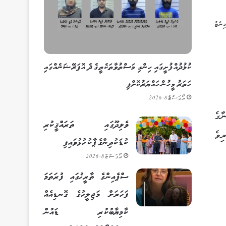
ކުޅުދުއްފުށީގައި ހިންގި މަސްތުވާތަކެތީގެ ދެ އޮޕަރޭޝަނެއްގައި
ހަތަރު މީހުން ހައްޔަރުކޮށްފި
އޯގަސްޓް 8, 2026
ާގެ
ވެލިދޫގައި ތަރައްޤީކުރި
ިވެރިވެ
ކުޑަކުދިންގެ ޕާކު ހުޅުވައިފި
އޯގަސްޓް 8, 2026
ސްޕެއިންގެ ތާރީޚުގައި ފުރަތަމަ
ފަހަރަށް މަޖިލީހުގެ ގޮނޑިއެއް
ކާމިޔާބުކުރި ޑައުން