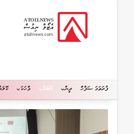
ފުރަތަމަ ޞަފްހާ
ދީން
ޚަބަރު
ވާހަކަ
ކޮލަމް