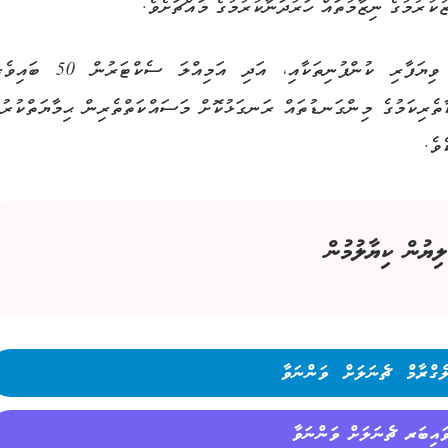
ުކުރުމުގެ ނިޒާމުތައް ހަރުދަނާކުރުމުގެ މައްޗަށެވެ.
މި ސެމިނާގައި ސަރުކާރުގެ އިދާރާތަކާއި، ދައުލަތުގެ ވިޔަފާރި ކުންފުނިތަކާއި، އަދި އ
ާތެރިކަމުގެ މިންގަނޑުތައް ރަނގަޅުކޮށް މަސައްކަތްތެރިން ޙިމާޔަތްކުރުމ
ވެ.
ލިޔުން ކިޔާލުމުން
ެގްރާމް ޗެނަލަށް ވަންނަވާ
ައިބަރ ޗެނަލަށް ވަންނަވާ