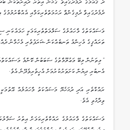
ދެ ޤައުމުގެ ދެމެދުގައިވާ ގުޅުން އިތުރު ދާއިރާތަކުން ބަދަ
ދެމެދުގައިވާ ދެމިގެންވާ ރަޙުމަތްތެރިކަމާއި އެއްބާރުލުމުގެ 
މަސައްކަތުގެ މާހައުލުގެ ސަލާމަތްތެރިކަމަކީ ހަމައެކަނި ސިޔ
ތަރައްޤީގެ މުހިންމު ތަނބެއްކަން ޝަރަފުވެރި މެހުމާނު ދެއްކެ
”މިތަނުން ލިބޭ މަޢުލޫމާތުގެ ސަބަބުން ކޮންމެ މަސައްކަތްތެ
އެނބުރި ދިޔުން ކަށަވަރުކުރުމަށް އެހީތެރިވެދޭނެ އެވެ.
ރައްކާތެރި އަދި ދުޅަހެޔޮ މަސައްކަތު މާހައުލެއް އޮތުމަކ
ވިދާޅުވި އެވެ.
މަސައްކަތުގެ މާޙައުލުގެ ރައްކާތެރިކަމަށް އިތުރު ސަމާލުކ