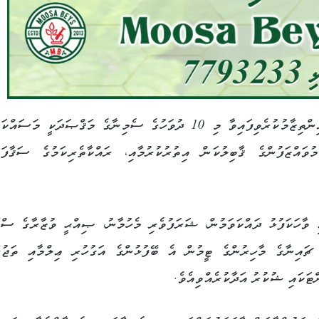
ދިވެހިރާއްޖެ އަދި ޗައިނާ ސަރުކާރުގެ ބައިވެރިވުމާއެކު އިންތިޒާމުކުރެވިފައިވާ މި 10 ދުވަހުގެ ސެމިނާގެ މަޤްޞަދަކީ މަސ
ވައްޒަފުންގެ ޤާބިލުކަން އިތުރުކުރުމާއި، ރައްކާތެރިކަމުގެ ސަޤާފަތ
ވާހަކަފުޅު ދައްކަވަމުން، ޝަރަފުވެރި މެހުމާނު، ޞިއްޙީ ވުޒާރާގެ ސްޓ
ައިނާގެ މާހިރުންގެ ޓީމުން އެ ބޭފުޅުންގެ އަގުހުރި ޢިލްމާއި ތަޖުރ
ްޓަކައި ޝުކުރު އަދާކުރެއްވިއެވެ.