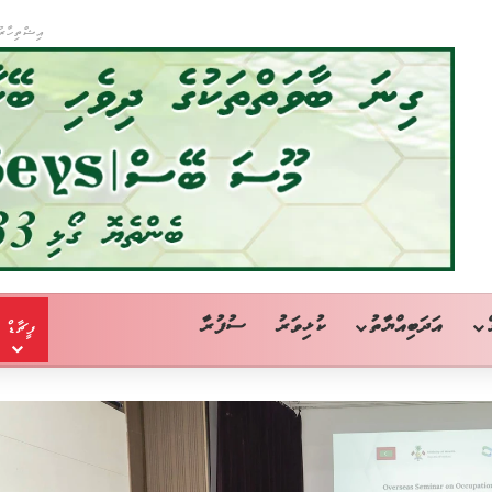
އިޝްތިހާރު
އަދަބިއްޔާތު
ކުޅިވަރު
ސުފުރާ
ފީޗާޑް