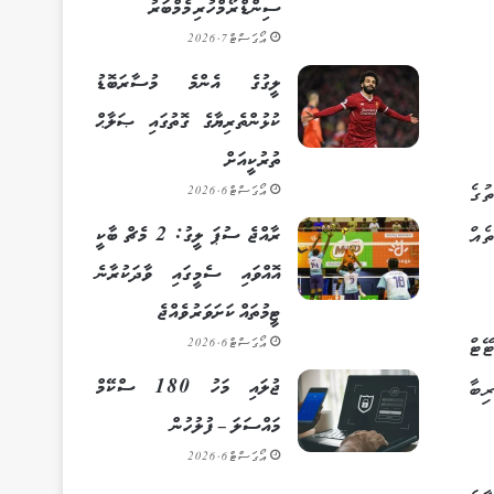
ސިންޑްރޯމްހުރި މެމްބަރު
އޯގަސްޓް 7, 2026
ލީގުގެ އެންމެ މުސާރަބޮޑު
ކުޅުންތެރިޔާގެ ގޮތުގައި ޞަލާޙް
ތުރުކީއަށް
ައްކަތުގެ
އޯގަސްޓް 6, 2026
ރާއްޖެ ސުޕަ ލީގު: 2 މެޗް ބާކީ
ެއް
އޮއްވައި ސެމީގައި ވާދަކުރާނެ
ޓީމުތައް ކަށަވަރު ވެއްޖެ
ޭޓް
އޯގަސްޓް 6, 2026
ޖުލައި މަހު 180 ސްކޭމް
ިބާ
މައްސަލަ – ފުލުހުން
އޯގަސްޓް 6, 2026