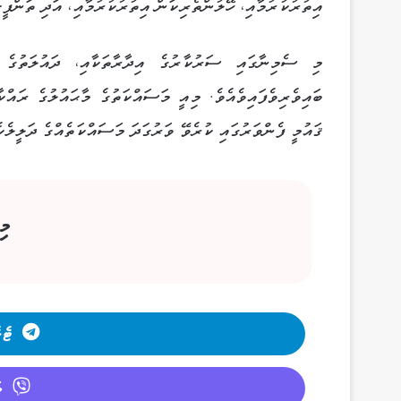
އިތުރުކުރުމާއި، ހޭލުންތެރިކަން އިތުރުކުރުމާއި، އަދި ތަންފީޒ
ބައިވެރިވެފައިވެއެވެ. މިއީ މަސައްކަތުގެ މާޙައުލުގެ ރައްކ
ޤައުމީ ފެންވަރުގައި ކުރެވޭ ވަރުގަދަ މަސައްކަތެއްގެ ދަލީލެކެ
މި
ޓެލ
ވ