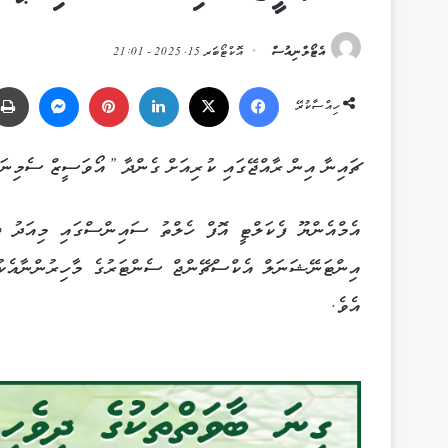
އެޓޯލްނިއުސް
އޮކްޓޯބަރ 15, 2025 - 21:01
Messenger
Pinterest
LinkedIn
X
Facebook
ހިއްސާކުރޭ
ޗައިނާ އިން ރާއްޖޭގައި ކުރިއަށް ގެންދާ ”އޯވަސީޒް ސެމިނަރ
އެމްއެންޔޫ ފެކަލްޓީ އޮފް ހެލްތު ސައިންސްގައި މިއަދު 
އެވެ.