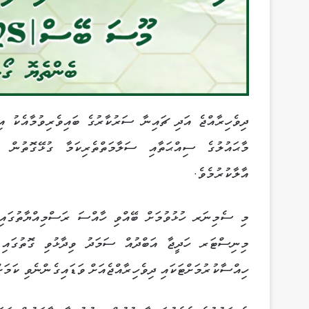
މާޙައުލުގެ ސިއްޙަތާއި ސަލާމަތްތެރިކަމާ ގުޅޭގޮތުން މު
އާލާކުރުމެވެ.
މި ސެމިނަރ ހުޅުވުމަށް ބޭއްވި ހާއްސަ ރަސްމިއްޔާތުގައި 
މިނިސްޓަރ ހަދީޖާ އަބްދުއް ސަމަދު ވިދާޅުވި ގޮތުގައި ޗ
ހިއްސާކުރުމަށްޓަކައި ދިވެހިރާއްޖެއަށް ވަޑައިގެންނެވި ކަމަށ