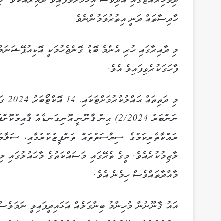
ދިވެހިރާއްޖޭގައި އަދިވެސް އިހުމާލުވެފައިވާ ދާއިރާއެކެވެ. މ
ހާދިސާތައް ދަނީ އިތުރުވަމުންނެވެ.
މި ދާއިރާގައި ހުރި އެންމެ ބޮޑު ގޮންޖެހުމަކީ އޮކިއުޕޭޝަނަލ
ފާހަގަކުރެވިފައިވެ އެވެ.
މި ދަ
ނަންބަރު 2/2024) އިން ޤާނޫނީ އޮނިގަނޑެއް ޤާ
ރައްކާތެރިކަމުގެ ސިޔާސަތުތައް ތަންފީޒުކުރުމާއި، ސަލާމަ
ލާޒިމުކުރެއެވެ. މީގެ ތެރޭގައި މަސައްކަތުގެ މާޙައުލުގައި ލިބ
މާއްދާތައްވެސް ހިމެނެ އެވެ.
އައު ޤާނޫނުން މުހިންމު ބިންގަލެއް އަޅައިދީފައިވީ ނަމަވެސް