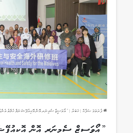
ފުރަތަމަ ޞަފްޙާ
|
ޚަބަރު
|
”އޯވަސީޒް ސެމިނަރ އޮން އޮކިއުޕޭޝަނަލް ހެލްތު އެންޑް
”އޯވަސީޒް ސެމިނަރ އޮން އޮކިއުޕޭޝަނ