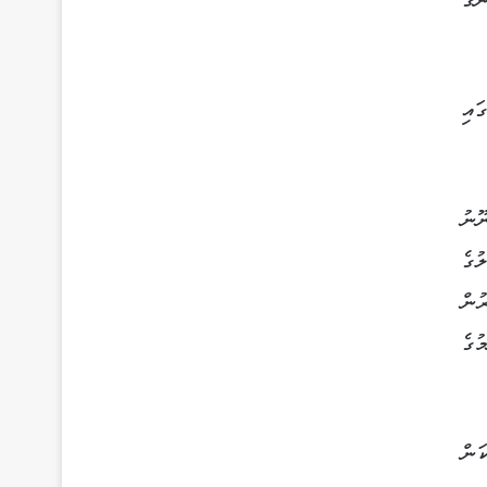
ނގާ
ައި
ޤާނޫނު
ލުގެ
ުން
ުގެ
ަން