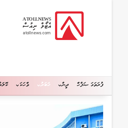
ފުރަތަމަ ޞަފްހާ
ދީން
ޚަބަރު
ވާހަކަ
ކޮލަމް