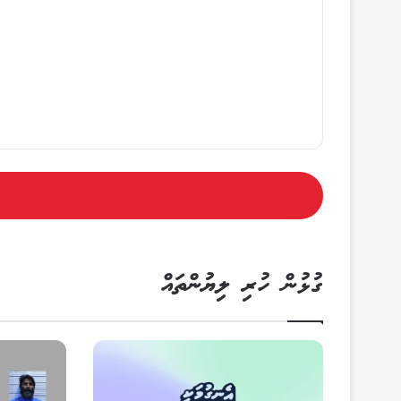
ގުޅުން ހުރި ލިޔުންތައް