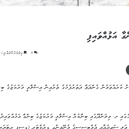
ާ އަޅުއްވައިފި
0
ކިިޔުމަށް ހޭދަވާނީ 1 މިނެޓު
ޕްރިންޓް
 ކުރައްވަމުން ގެންދަވާ ދަތުރުފުޅުގެ ތެރެއިން އިސްލާމީ މަރުކަޒުގެ ބިނ
ްގައި ށ. މިލަންދޫގައި ބިނާކުރާ އިސްލާމީ މަރުކަޒުގެ ބިންގާ އަޅުއްވައިދެއ
ް އަލީ ސަޢީދުއާއި އެމްޓީސީސީގެ މެނޭޖިންގ ޑިރެކްޓަރ (ޑީސީޕީ ރިޓަޔަރ