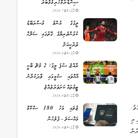
ސިންޑްރޯމްހުރި މެމްބަރު
އޯގަސްޓް 7, 2026
ލީގުގެ އެންމެ މުސާރަބޮޑު
ކުޅުންތެރިޔާގެ ގޮތުގައި ޞަލާޙް
ތުރުކީއަށް
އޯގަސްޓް 6, 2026
ރާއްޖެ ސުޕަ ލީގު: 2 މެޗް ބާކީ
އޮއްވައި ސެމީގައި ވާދަކުރާނެ
ޓީމުތައް ކަށަވަރު ވެއްޖެ
އޯގަސްޓް 6, 2026
ވެ.
ޖުލައި މަހު 180 ސްކޭމް
މައްސަލަ – ފުލުހުން
 މި
އޯގަސްޓް 6, 2026
ރުން