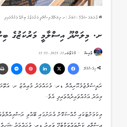
ފުރަތަމަ ޞަފްޙާ
|
ޚަބަރު
|
ށ. މިލަންދޫ އިސްލާމީ މަރުކަޒުގެ ބިންގާ އަޅުއްވައިފި
ށ. މިލަންދޫ އިސްލާމީ މަރުކަޒުގެ ބިންގ
ޢާއިޝް
އޮކްޓޯބަރ 15, 2025 - 15:55
Messenger
Pinterest
LinkedIn
X
Facebook
ހިއްސާކުރޭ
ރައީސުލްޖުމުޙޫރިއްޔާ ޑރ. މުޙައްމަދު މުޢިއްޒު ށ. އަތޮޅަށް
މިއަދު އަޅުއްވައިދެއްވައިފި އެވެ.
މިކަމަށްޓަކައި ހާއްސަކޮށް އެރަށުގައި ބޭއްވި ރަސްމިއްޔާތެއ
އިސްލާމީ ކަންތައްތަކާބެހޭ ވަޒީރު ޑރ. މުޙައްމަދު ޝަހީމ