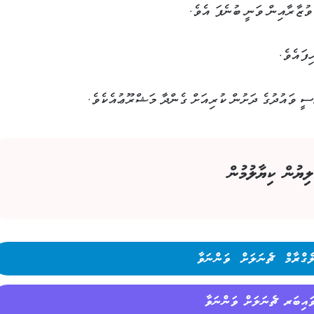
ވުޒާރާއިން ވަނީ ބުނެފަ އެވެ.
ފައެވެ.
ސީ ވައުދުގެ ދަށުން ކުރިއަށް ގެންދާ މަޝްރޫޢުއެކެވެ.
ލިޔުން ކިޔާލުމުން
ެގްރާމް ޗެނަލަށް ވަންނަވާ
ައިބަރ ޗެނަލަށް ވަންނަވާ