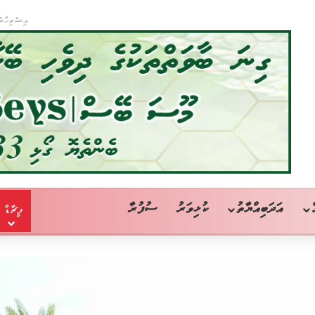
އިޝްތިހާރު
އަދަބިއްޔާތު
ކުޅިވަރު
ސުފުރާ
ފީޗާޑް