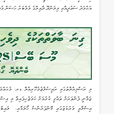
އަޙްމަދު ސަޢުދީއާއި މިލަންދޫ ދާއިރާގެ މެމްބަރު ހަސަން މުފ
މި ރަސްމިއްޔާތުގައި ރައީސުލްޖުމުހޫރިއްޔާ ޑރ. މުޙައްމަދ
ޒަމާނީ ފެންވަރަށް ތައްޤީ ކުރުމަށް ހަމަޖެހިފައިވާ މި އިސް
އިސްލާމީ މަރުކަޒުގައި ކޮންފަރެންސް ހޯލަކާއި،