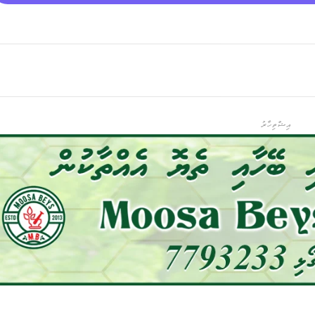
އިޝްތިހާރު