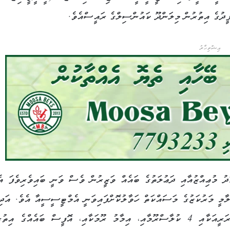
ީދުގެ އިތުރުން މިލަންދޫ ކައުންސިލްގެ ރައީސްއެވެ.
އިޝްތިހާރު
ު މުޢިއްޒުއާއި ދަޢުލަތުގެ ބައެއް ވަޒީރުން ވެސް ވަނީ ބައިވެރިވެފަ އެ
ލާމީ މަރުކަޒުގެ މަސައްކަތް ހަވާލުކޮށްފައިވަނީ އެމްޓީސީސީއާ އެވެ. އަދި
ލައިބްރަރީއަކާއި 4 ކުލާސްރޫމާއި، އިމާމު ރޫމަކާއި، އޮފީސް ބައެއްގެ އިތު