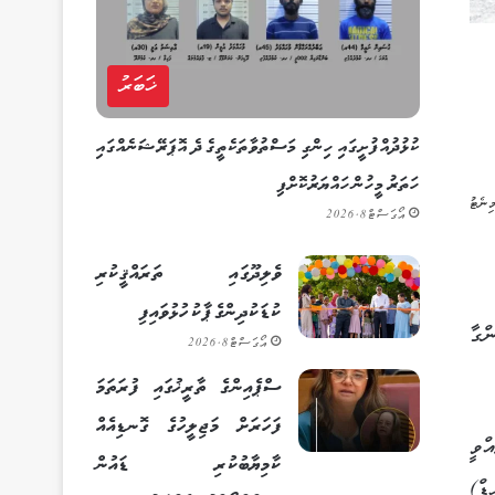
ޚަބަރު
ކުޅުދުއްފުށީގައި ހިންގި މަސްތުވާތަކެތީގެ ދެ އޮޕަރޭޝަނެއްގައި
ހަތަރު މީހުން ހައްޔަރުކޮށްފި
އޯގަސްޓް 8, 2026
ވެލިދޫގައި ތަރައްޤީކުރި
ކުޑަކުދިންގެ ޕާކު ހުޅުވައިފި
ްގާ
އޯގަސްޓް 8, 2026
ސްޕެއިންގެ ތާރީޚުގައި ފުރަތަމަ
ފަހަރަށް މަޖިލީހުގެ ގޮނޑިއެއް
ްވީ
ކާމިޔާބުކުރި ޑައުން
ޑް)