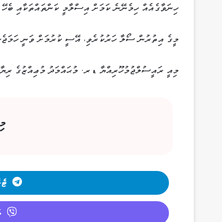
ހިނަވާގެއެއް ހިމެނޭނެ ކަމަށް އިސްލާމީ ކަންތައްތަކާއި ބެހޭ 
މީގެ އިތުރުން ސޯލާ ހަރުކުރެވި، އޭސީ ކުރުމަށް ވަނީ ހަމަޖެހި
މިއީ ރައީސުލްޖުމުހޫރިއްޔާ ޑރ. މުޙައްމަދު މުޢިއްޒުގެ ރިޔާ
މި
ޓެލ
ވ