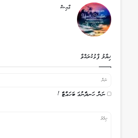
ޢާއިޝް
ޚިޔާލު ފާޅުކުރައްވާ
ނަން ހަނދާނުގަ ބަހައްޓާ !
ޚި
ޔާ
ލު