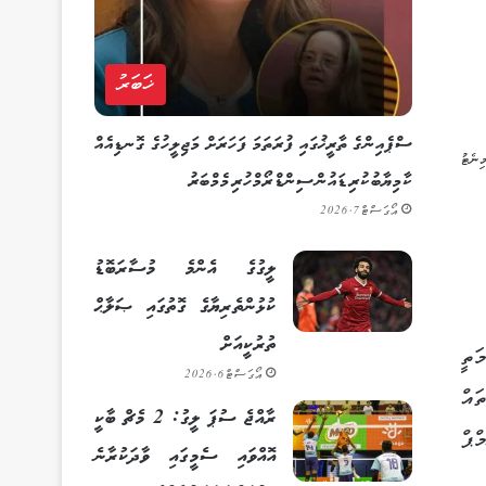
ޚަބަރު
ސްޕެއިންގެ ތާރީޚުގައި ފުރަތަމަ ފަހަރަށް މަޖިލީހުގެ ގޮނޑިއެއް
ކާމިޔާބުކުރި ޑައުން ސިންޑްރޯމްހުރި މެމްބަރު
އޯގަސްޓް 7, 2026
ލީގުގެ އެންމެ މުސާރަބޮޑު
ކުޅުންތެރިޔާގެ ގޮތުގައި ޞަލާޙް
ތުރުކީއަށް
މެ މަތީ
އޯގަސްޓް 6, 2026
ައް
ރާއްޖެ ސުޕަ ލީގު: 2 މެޗް ބާކީ
ްޕް
އޮއްވައި ސެމީގައި ވާދަކުރާނެ