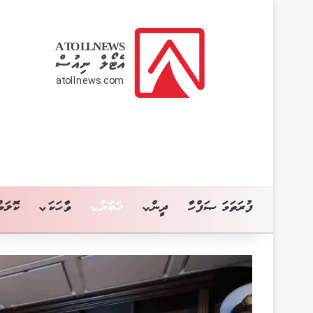
ފުރަތަމަ ޞަފްހާ
ދީން
ޚަބަރު
ވާހަކަ
ކޮލަމް