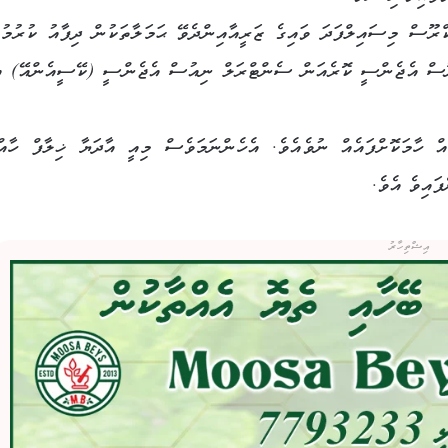
ރޫސް މިސައިލްފަދަ ވައިގެ ޒަރީއާއިންދެވޭ ޙަމަލާތަކުން ދިފާއު ކުރުމުގ
ނޫސް އެޖެންސީ ކޮރެއަން ސެންޓްރަލް ނިއުސް އެޖެންސީ (ކޭސީއެންއޭ) އ
ް ހާމަކޮށްފައެއް ނުވެއެވެ. އެހެންނަމަވެސް މިއީ އާދަޔާ ޚިލާފް ހާއ
ފައިވެ އެވެ.
އިޝްތިހާރު