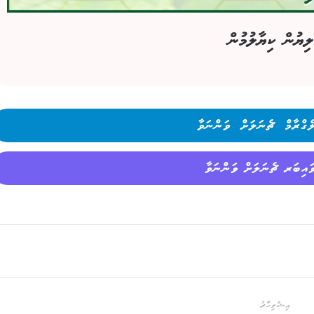
ލިޔުން ކިޔާލުމުން
ެގްރާމް ޗެނަލަށް ވަންނަވާ
ައިބަރ ޗެނަލަށް ވަންނަވާ
އިޝްތިހާރު