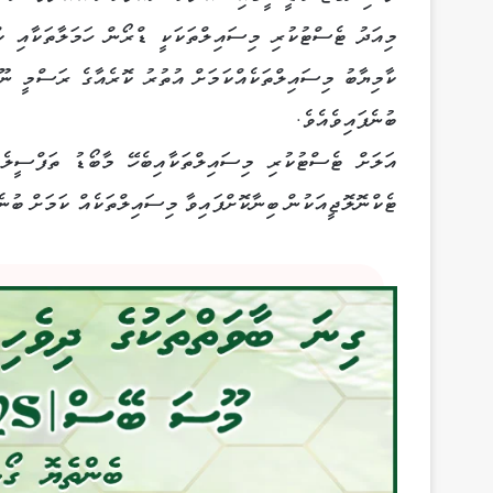
މިއަދު ޓެސްޓުކުރި މިސައިލްތަކަކީ ޑްރޯން ހަމަލާތަކާއި ކް
ކާމިޔާބު މިސައިލްތަކެއްކަމަށް އުތުރު ކޮރެއާގެ ރަސްމީ 
ބުނެފައިވެއެވެ.
އަލަށް ޓެސްޓުކުރި މިސައިލްތަކާއިބެހޭ މާބޯޑު ތަފްސީލެއ
ޓެކްނޮލޮޖީއަކުން ބިނާކޮށްފައިވާ މިސައިލްތަކެއް ކަމަށް ބުނެ