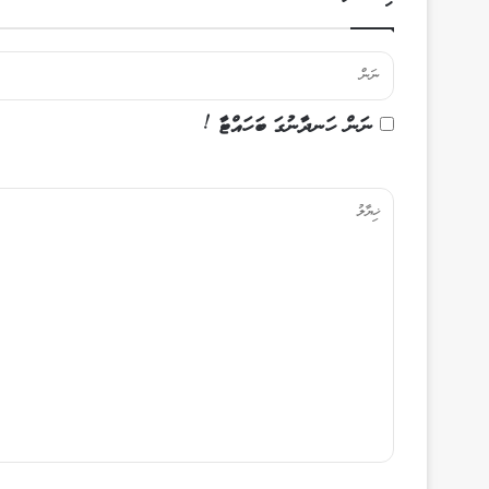
ނަން ހަނދާނުގަ ބަހައްޓާ !
ޚި
ޔާ
ލު