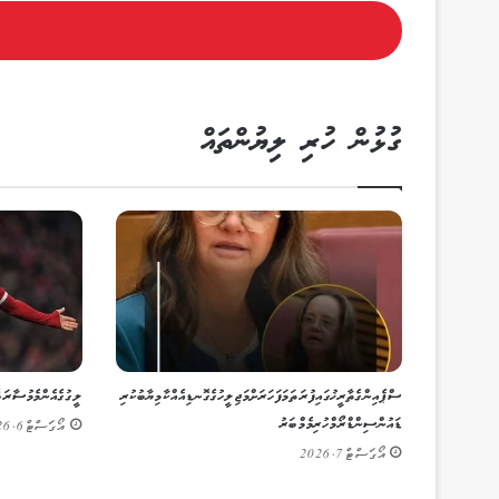
ގުޅުން ހުރި ލިޔުންތައް
ސްޕެއިންގެ ތާރީޚުގައި ފުރަތަމަ ފަހަރަށް މަޖިލީހުގެ ގޮނޑިއެއް ކާމިޔާބުކުރި
ލީގުގެ އެންމެ މުސާރަބ
ޑައުން ސިންޑްރޯމްހުރި މެމްބަރު
އޯގަސްޓް 6, 2026
އޯގަސްޓް 7, 2026