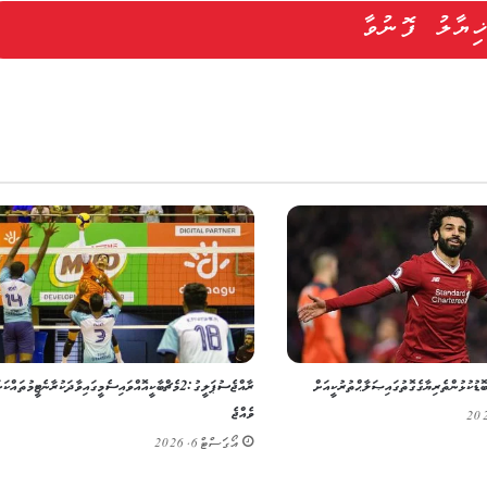
ޮޑު ކުޅުންތެރިޔާގެ ގޮތުގައި ޞަލާޙް ތުރުކީއަށް
ރާއްޖެ ސުޕަ ލީގު: 2 މެޗް ބާކީ އޮއްވައި ސެމީގައި ވާދަކުރާނެ ޓީމުތައް 
ވެއްޖެ
އޯގަސްޓް 6, 2026