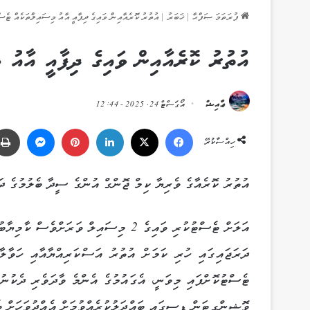
ފުރަތަމަ ޞަފްޙާ
|
ޚަބަރު
|
އުތުރު ކޮރެއާއިން ވައިގެ ދިފާއީ އާއު މިސައިލްތަކެއް ޓެސް
އުތުރު ކޮރެއާއިން ވައިގެ ދިފާއީ އާއު 
ޢާއިޝް
އޯގަސްޓް 24, 2025 - 12:44
Messenger
Pinterest
LinkedIn
X
Facebook
ހިއްސާކުރޭ
އުތުރު ކޮރެއާގެ ވެރިޔާ ކިމް ޖޮންގް އުންގެ ސީދާ ބެލުމުގެ ދަ
ދަރަޖައިގައި ހުރި ކަމަށް އުތުރު އަސްކަރިއްޔާއާއި ހަވާލާ
ޓެސްޓުކޮށްފައި މިވަނީ، އެގައުމުގެ އެންމެ ވާދަވެރި ދެކުނ
ވޮޝިންގޓަން ޑީސީގައި ބައްދަލުކުރެއްވުމަށް އެއްދުވަހަށް ވެ