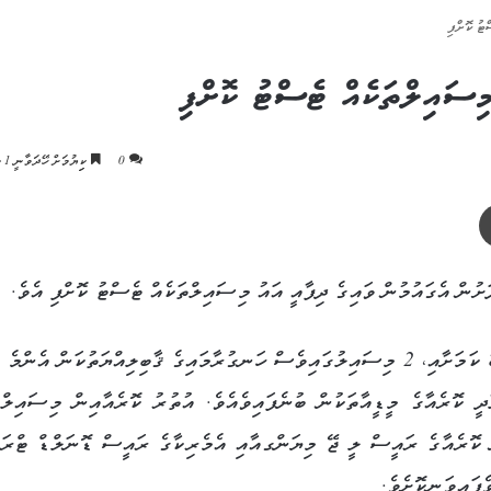
ޓު ކޮށްފި
މިސައިލްތަކެއް ޓެސްޓު ކޮށްފި
0
ކިިޔުމަށް ހޭދަވާނީ 1 މިނެޓު
ޕްރިންޓް
ށުން އެގައުމުން ވައިގެ ދިފާއީ އައު މިސައިލްތަކެއް ޓެސްޓު ކޮށްފި އެވެ.
އަލަށް ޓެސްޓުކުރި ވައިގެ 2 މިސައިލް ވަރަށްވެސް ކާމިޔާބު ކަމަށާއި، 2 މިސައިލުގައިވެސް ހަނގުރާމައިގެ ޤާބިލިއްޔަތުކަން އެން
ދީ ކޮރެއާގެ މީޑީއާތަކުން ބުނެފައިވެއެވެ. އުތުރު ކޮރެއާއިން މިސައިލްތ
ު ކޮރެއާގެ ރައީސް ލީ ޖޭ މިޔަންގއާއި އެމެރިކާގެ ރައީސް ޑޮނަލްޑް ޓްރަމ
ފައިވަނިކޮށެވެ.