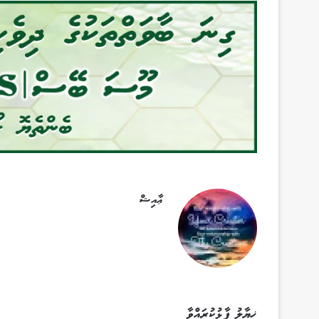
ޢާއިޝް
ޚިޔާލު ފާޅުކުރައްވާ