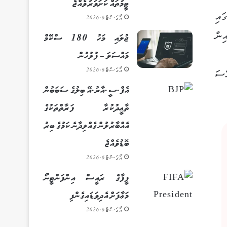
ޓީމުތައް ކަށަވަރު ވެއްޖެ
ައި
އޯގަސްޓް 6, 2026
ިން
ޖުލައި މަހު 180 ސްކޭމް
މައްސަލަ – ފުލުހުން
އޯގަސްޓް 6, 2026
ްސަ
އެފް.ސީ.އާރު.އޭ ބިލުގެ ސަބަބުން
ތާޢީދުކުރާ ފަރާތްތަކުގެ
އެއްބާރުލުން ގެއްލިދާނެ ކަމުގެ ބިރު
ބޮޑުވެއްޖެ
އޯގަސްޓް 6, 2026
ފީފާގެ ރައީސް އިންފަންޓީނޯ
މަޢާފަށް އެދިވަޑައިގެންފި
އޯގަސްޓް 6, 2026