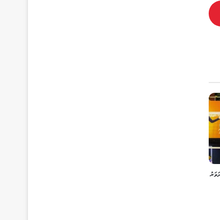
ކަށަވަރު