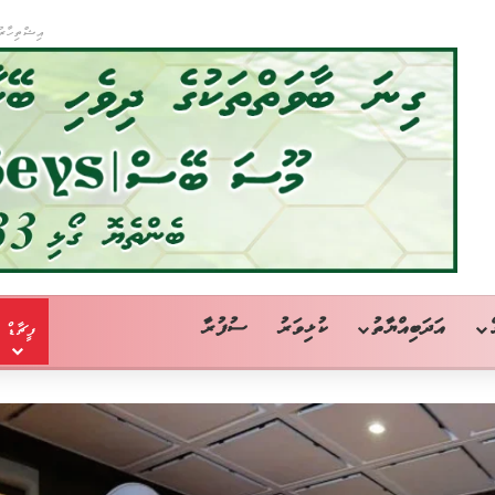
އިޝްތިހާރު
އަދަބިއްޔާތު
ކުޅިވަރު
ސުފުރާ
ފީޗާޑް