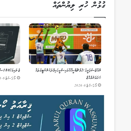
ގުޅުން ހުރި ލިޔުންތައް
ރާއްޖެ ސުޕަ ލީގު: 2 މެޗް ބާކީ އޮއްވައި ސެމީގައި ވާދަކުރާނެ ޓީމުތައް
ޖުލައި މަހު 180 ސްކޭމް މައްސަލަ – ފުލުހުން
ކަށަވަރު ވެއްޖެ
އޯގަސްޓް 6, 2026
އޯގަސްޓް 6, 2026