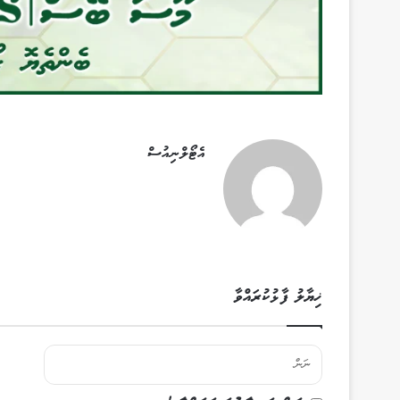
އެޓޯލްނިއުސް
ޚިޔާލު ފާޅުކުރައްވާ