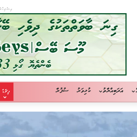
އިޝްތިހާރު
އަދަބިއްޔާތު
ކުޅިވަރު
ސުފުރާ
ފީޗާޑް