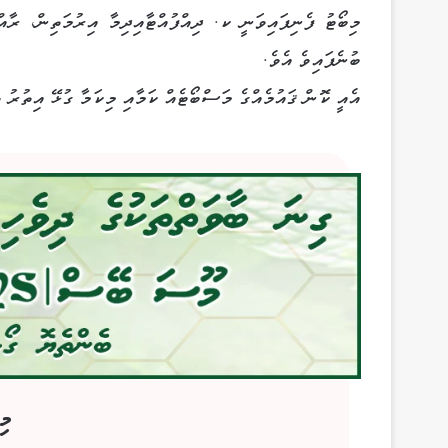
މިބޯޓު ފެނިފައިވަނީ ކ. ދިއްފުއްޓާއިދިމާ އިރުމަތިން، ރާއ
ބުނެފައިވެ އެވެ.
އެއީ ކޮން ޤައުމެއްގެ މަސްބޯޓެއް ކަމާއި މިކަމާ ގުޅޭ އިތުރު ތ
މި