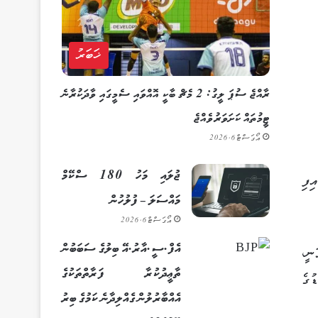
ޚަބަރު
ރާއްޖެ ސުޕަ ލީގު: 2 މެޗް ބާކީ އޮއްވައި ސެމީގައި ވާދަކުރާނެ
ޓީމުތައް ކަށަވަރު ވެއްޖެ
އޯގަސްޓް 6, 2026
ޖުލައި މަހު 180 ސްކޭމް
ިފި
މައްސަލަ – ފުލުހުން
އޯގަސްޓް 6, 2026
އެފް.ސީ.އާރު.އޭ ބިލުގެ ސަބަބުން
ނީ،
ތާޢީދުކުރާ ފަރާތްތަކުގެ
ުގެ
އެއްބާރުލުން ގެއްލިދާނެ ކަމުގެ ބިރު