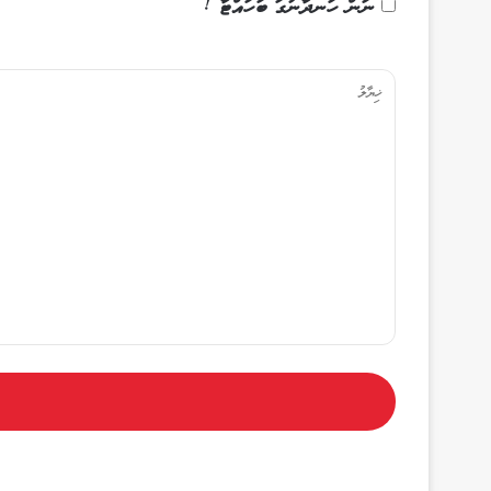
ނަން ހަނދާނުގަ ބަހައްޓާ !
ޚި
ޔާ
ލު