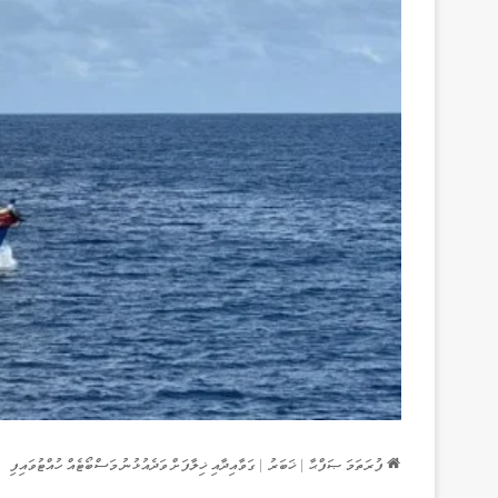
ފުރަތަމަ ޞަފްޙާ
|
ޚަބަރު
|
ގަވާއިދާއި ޚިލާފަށް ވަދެއުޅުނު މަސްބޯޓެއް ހުއްޓުވައިފި