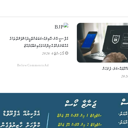
އެފް.ސީ.އާރު.އޭ ބިލުގެ ސަބަބުން ތާޢީދުކުރާ ފަރާތްތަކުގެ
އެއްބާރުލުން ގެއްލިދާނެ ކަމުގެ ބިރު ބޮޑުވެއްޖެ
އޯގަސްޓް 6, 2026
Below Comments Ad