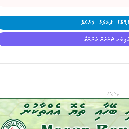
ެގްރާމް ޗެނަލަށް ވަންނަވާ
ައިބަރ ޗެނަލަށް ވަންނަވާ
އިޝްތިހާރު