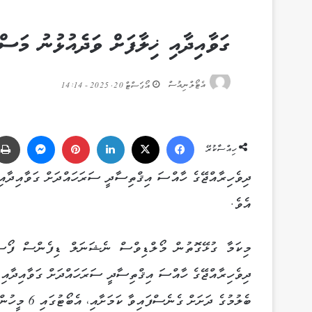
ގަވާއިދާއި ޚިލާފަށް ވަދެއުޅުނު މަސްބ
އެޓޯލްނިއުސް
އޯގަސްޓް 20, 2025 - 14:14
Messenger
Pinterest
LinkedIn
X
Facebook
ހިއްސާކުރޭ
ދިވެހިރާއްޖޭގެ ހާއްސަ އިޤްތިސާދީ ސަރަހައްދަށް ގަވާއިދާއި 
އެވެ.
މިކަމާ ގުޅޭގޮތުން މޯލްޑިވްސް ނެޝަނަލް ޑިފެންސް ފޯސް 
ދިވެހިރާއްޖޭގެ ހާއްސަ އިޤްތިސާދީ ސަރަހައްދަށް ގަވާއިދާއި 
ބެލުމުގެ ދަށަށް ގެނެސްފައިވާ ކަމަށާއި، އެބޯޓުގައި 6 މީހުން ތިބިކަމަށެވެ.