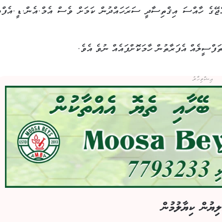
ްޖޭގެ ހާއްސަ އިޤްތިސާދީ ސަރަހައްދުން ކަމަށް ވެސް އެމް.އެން.ޑީ.އެފްއ
ަފްސީލެއް އެފަރާތުން ހާމަކޮށްފައެއް ނުވެ އެވެ.
އިޝްތިހާރު
ލިޔުން ކިޔާލުމުން