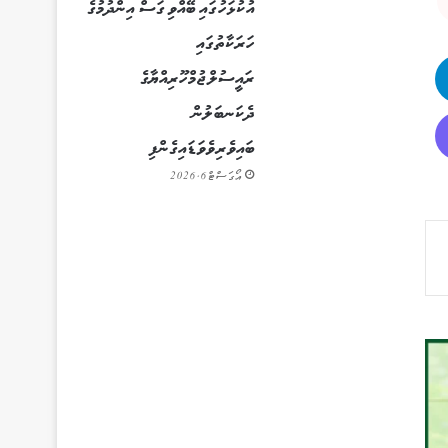
އުކުޅަހުގައި ބޭއްވި ގަސް އިންދުމުގެ
ހަރަކާތުގައި
ރައީސުލްޖުމްހޫރިއްޔާގެ
ދެކަނބަލުން
ބައިވެރިވެވަޑައިގެންފި
އޯގަސްޓް 6, 2026