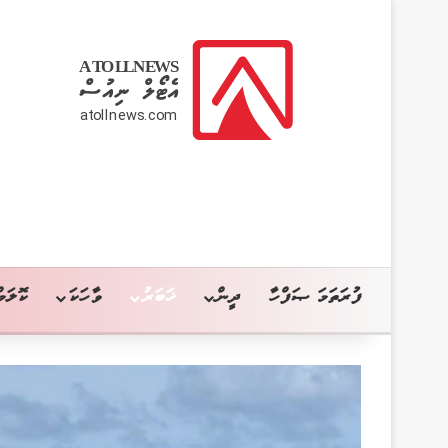
ފުރަތަމަ ޞަފްހާ
ދީން
ޚަބަރު
ވާހަކަ
ކޮލަމް