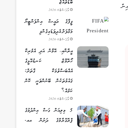
ބޮޑުވެއްޖެ
ިން
އޯގަސްޓް 6, 2026
ފީފާގެ ރައީސް އިންފަންޓީނޯ
މަޢާފަށް އެދިވަޑައިގެންފި
އޯގަސްޓް 6, 2026
އީރާނާއި، އޮމާން އަދި އެމެރިކާ
ހޯރްމޫޒް ކަނޑުއޮޅީގެ
އެއްބަސްވުމަކާ ގާތަށް:
ޤައުމުތަކުން ބޭނުންވަނީ ކޮން
ކަމެއް؟
އޯގަސްޓް 6, 2026
5 މިލިއަން ގަސް އިންދުމުގެ
ޕްރޮގްރާމްގެ ދަށުން އއ.