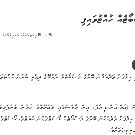
ޯޓެއް ހުއްޓުވައިފި
0
މިނެޓަކަށްވުރެ ކުޑައިރުކޮޅެއް
ޕްރިންޓް
ޚިލާފަށް ވަދެއުޅުނު ބޭރުގެ މަސްބޯޓެއް ރާއްޖޭގެ ދިފާއީ ބާރުން ހުއްޓުވައ
(އެމް.އެން.ޑީ.އެފް) އިން އެކްސްގައި މަޢުލޫމާތު ދެމުން ބުނެފައިވަ
ޚިލާފަށް ވަދެއުޅުނު ބޭރުގެ މަސްބޯޓެއް ކޯސްޓްގާޑުން ހުއްޓުވާ، ކޯސްޓްގާޑ