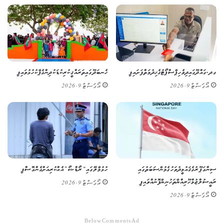
ގދ. ގައްދޫގައި ދިވެހި ޕާސްޕޯޓުގެ ޚިދުމަތް ފަށައިފި
ހެނބަދޫގައި ތަރައްޤީކުރި ކުޑަކުދިންގެ ޕާކު ހުޅުވައިފި
އޯގަސްޓް 9, 2026
އޯގަސްޓް 9, 2026
ސިންގަޕޫރުގެ ޤައުމީ ދުވަހުގެ މުނާސަބަތުގައި
ހުޅުމާލޭގައި “ރޯޑްޝޯ” އެއް ކުރިއަށް ގެންގޮސްފި
ރައީސުލްޖުމްހޫރިއްޔާ ތަހުނިޔާ ފޮނުއްވައިފި
އޯގަސްޓް 9, 2026
އޯގަސްޓް 9, 2026
Below Comments Ad