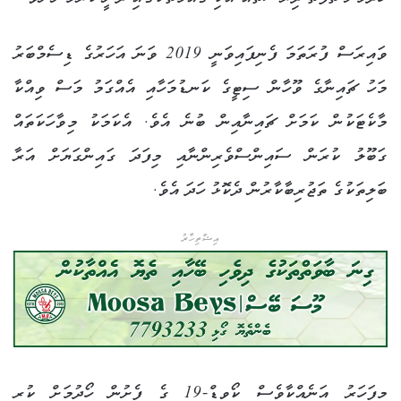
ވައިރަސް ފުރަތަމަ ފެނިފައިވަނީ 2019 ވަނަ އަހަރުގެ ޑިސެމްބަރު
މަހު ޗައިނާގެ ވޫހާން ސިޓީގެ ކަނޑުމަހާއި އެއްގަމު މަސް ވިއްކާ
މާކެޓަކުން ކަމަށް ޗައިނާއިން ބުނެ އެވެ. އެކަމަކު މިވާހަކަތައް
ގަބޫލު ކުރަން ސައިންސްވެރިންނާއި މިފަދަ ގައިންގަޔަށް އަރާ
ބަލިތަކުގެ ތަޖުރިބާކާރުން ދެކޮޅު ހަދަ އެވެ.
އިޝްތިހާރު
މިފަހަރު އަނެއްކާވެސް ކޯވިޑް-19 ގެ ފެށުން ހޯދުމަށް ކުރި