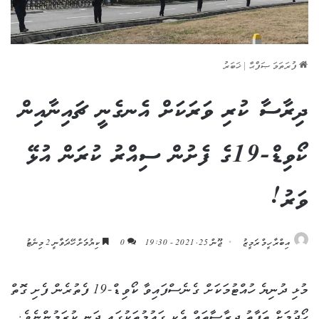
ފުރަތަމަ ޞަފްޙާ
|
ޚަބަރު
ދިރާސާ ކުރި ވަރަކަށް އެނގެނީ ޗައިނާއިން
ކޯވިޑް-19ގެ ފެށުން ސިއްރު ކުރަން އުޅޭ
ވަރު!
އިބްރާހީމް ރަމީޒު
ޖޫން 25, 2021 - 19:30
0
ކިޔުމަށް ހޭދަވާނީ 2 މިނެޓު
މުޅި ދުނިޔެ ހުއްޓުމަކަށް ގެނެސްފައިވާ ކޯވިޑް-19 ފެތުރެން ފެށި ގޮތް
ހޯދުމަށް ތަފާތު ދިރާސާތައް އެކި ގައުމުތަކުގައި ދަނީ ކުރަމުންނެވެ.