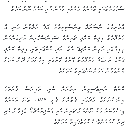
ސާމްޕަލްތަކަކީ ވޫހާންގެ މާކެޓާއި ގުޅުން ހުރި ބައެއް ނޫން ކަމެވެ.
އެމެރިކާގެ ނެޝަނަލް އިންސްޓިޓިއުޓް އޮފް ހެލްތުން ވަނީ އެ
މައުލޫމާތު ޑިލީޓް ކޮށްލީ ޗައިނާގެ ސައިންސްވެރިން އެދިގެންކަން
މީޑިއާގައި ޔަގީން ކޮށްދީފަ އެވެ. އަދި ބުނެފައިވަނީ ޑިލީޓް ކޮށްލީ
ފަހުގެ ރަނގަޅު މައުލޫމާތު ޑޭޓާގެ ގޮތުގައި ހިމެނުމަށް ދޭނެ ކަމަށް
އެންގުމުން ކަމަށް ބުނެފައިވާ ކަމަށެވެ.
ކެންޓް ޔުނިވާސިޓީން އިތުރަށް ބުނީ ވައިރަސް ފުރަތަމަ
އިންސާނުންގެ މެދުގައި ފެތުރެން ފެށީ 2019 ވަނަ އަހަރުގެ
ޑިސެމްބަރު މަހު ނޫންކަން ޗައިނާ އާއި ޑަބްލިއުއެޗްއޯ ގުޅިގެން ހެދި
ދިރާސާއަކުންވެސް ހާމަވެފައިވާ ކަމަށެވެ.