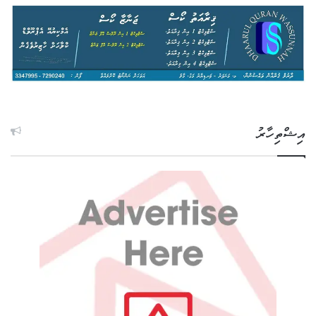
އިޝްތިހާރު