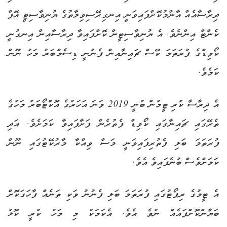
ދިރާސާއެއް އާންމުކޮށްފައިވަނީ އިނގިރޭސިވިލާތުގެ ޔުނިވާސިޓީ އޮފް
ކެންޓް އިންނެވެ. އެ ޔުނިވާސިޓީން ކޮށްފައިވާ ދިރާސާއިން އިނގުނީ
ކޯވިޑްގެ ފުރަތަމަ ކޭސް ޗައިނާއިން ފެނުނީ ޑިސެމްބަރު މަހު ނޫން
ކަމެވެ.
އެ ދިރާސާ ކުރި ޓީމުން ބުނީ 2019 ވަނަ އަހަރުގެ އޮކްޓޯބަރު މަހުގެ
ތެރޭގައި ޗައިނާގައި ކޯވިޑް ފެތުރެން ފަށާފައިވާ ކަމަށެވެ. އަދި
ފުރަތަމަ ބަލި ފެތުރިފައިވަނީ މަސް ވިއްކާ މާރުކޭޓުގައި ނޫން
ކަމަށްވެސް ބުނެފައިވެ އެވެ.
އެ ޓީމުގެ ރިޕޯޓުގައި ފުރަތަމަ ބަލި ފެނުނު ވަކި ތަނެއް ފާހަގަކޮށް
ބަޔާންކޮށްފައެއް ނުވެ އެވެ. އެކަމަކު މި މަހު ކުރީ ކޮޅު