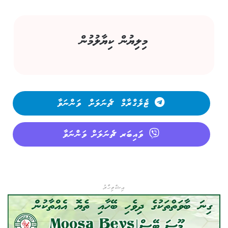
މިލިޔުން ކިޔާލުމުން
ޓެލެގްރާމް ޗެނަލަށް ވަންނަވާ
ވައިބަރ ޗެނަލަށް ވަންނަވާ
އިޝްތިހާރު