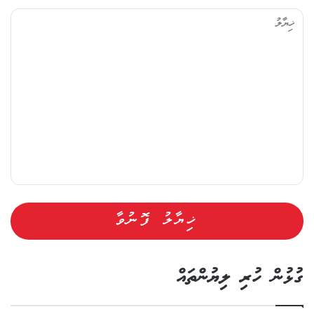
ޔާ
ލު
ގުޅުން ހުރި ލިޔުންތައް