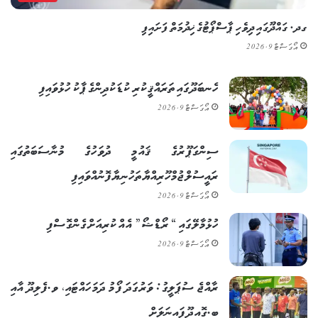
ގދ. ގައްދޫގައި ދިވެހި ޕާސްޕޯޓުގެ ޚިދުމަތް ފަށައިފި
އޯގަސްޓް 9, 2026
ހެނބަދޫގައި ތަރައްޤީކުރި ކުޑަކުދިންގެ ޕާކު ހުޅުވައިފި
އޯގަސްޓް 9, 2026
ސިންގަޕޫރުގެ ޤައުމީ ދުވަހުގެ މުނާސަބަތުގައި
ރައީސުލްޖުމްހޫރިއްޔާ ތަހުނިޔާ ފޮނުއްވައިފި
އޯގަސްޓް 9, 2026
ހުޅުމާލޭގައި “ރޯޑްޝޯ” އެއް ކުރިއަށް ގެންގޮސްފި
އޯގަސްޓް 9, 2026
ރާއްޖެ ސުޕަލީގު: ވަރުގަދަ ފޯމު ދަމަހައްޓައި، ވ.ފެލިދޫ އާއި
ބ.ގޮއިދޫ ފައިނަލަށް