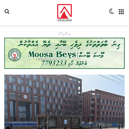
މެނޫ
Switch skin
ހޯދ
އިޝްތިހާރު