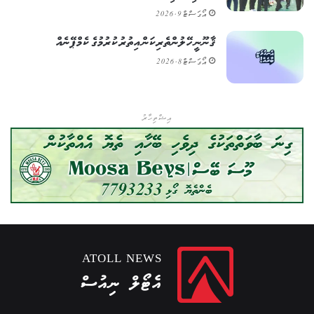
އޯގަސްޓް 9, 2026
ޤާނޫނީ ހޭލުންތެރިކަން އިތުރުކުރުމުގެ ކެމްޕޭނެއް
އޯގަސްޓް 8, 2026
އިޝްތިހާރު
ATOLL NEWS
އެޓޯލް ނިއުސް