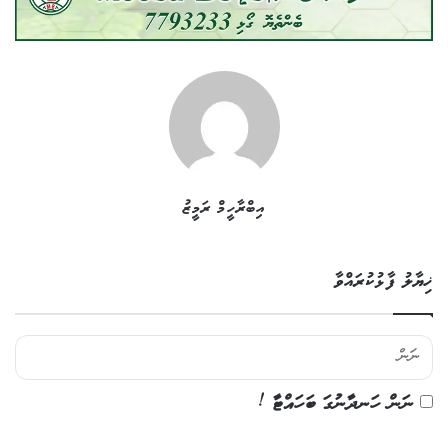
އިބްރާހީމް ރަމީޒު
ޚިޔާލު ފާޅުކުރައްވާ
ނަން ހަނދާނުގަ ބަހައްޓާ !
ޚި