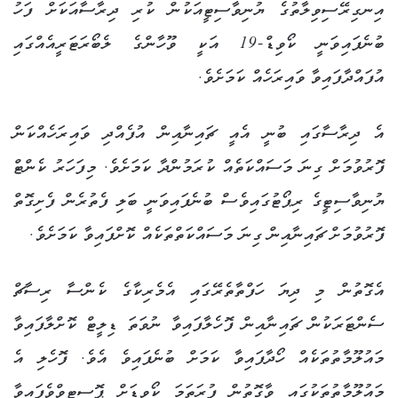
އިނގިރޭސިވިލާތުގެ ޔުނިވާސިޓީއަކުން ކުރި ދިރާސާއަކަށް ފަހު
ބުނެފައިވަނީ ކޯވިޑް-19 އަކީ ވޫހާންގެ ލެބޯރަޓަރީއެއްގައި
އުފައްދާފައިވާ ވައިރަހެއް ކަމަށެވެ.
އެ ދިރާސާގައި ބުނީ އެއީ ޗައިނާއިން އުފެއްދި ވައިރަހެއްކަން
ފޮރުވުމަށް ގިނަ މަސައްކަތެއް ކުރަމުންދާ ކަމަށެވެ. މިފަހަރު ކެންޓް
ޔުނިވާސިޓީގެ ރިޕޯޓުގައިވެސް ބުނެފައިވަނީ ބަލި ފެތުރެން ފެށިގޮތް
ފޮރުވުމަށް ޗައިނާއިން ގިނަ މަސައްކަތްތަކެއް ކޮށްފައިވާ ކަމަށެވެ.
އެގޮތުން މި ދިޔަ ހަފްތާތެރޭގައި އެމެރިކާގެ ކެންސާ ރިސާޗް
ސެންޓަރަކުން ޗައިނާއިން ފޮހެލާފައިވާ ނުވަތަ ޑިލީޓް ކޮށްލާފައިވާ
މައުލޫމާތުތަކެއް ހޯދާފައިވާ ކަމަށް ބުނެފައިވެ އެވެ. ފޮހެލި އެ
މައުލޫމާތުތަކުގައި ވާގޮތުން ފުރަތަމަ ކޯވިޑަށް ޕޮސިޓިވްވެފައިވާ