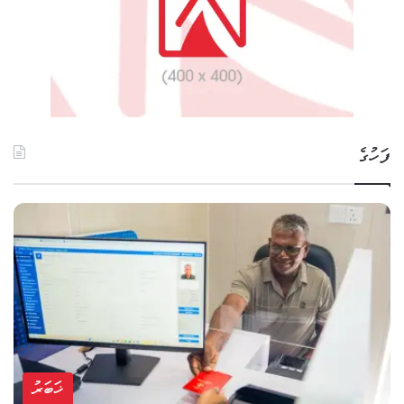
ފަހުގެ
ޚަބަރު