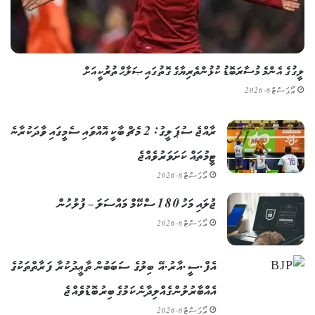
ލީގުގެ އެންމެ މުސާރަބޮޑު ކުޅުންތެރިޔާގެ ގޮތުގައި ޞަލާޙް ތުރުކީއަށް
އޯގަސްޓް 6, 2026
ރާއްޖެ ސުޕަ ލީގު: 2 މެޗް ބާކީ އޮއްވައި ސެމީގައި ވާދަކުރާނެ
ޓީމުތައް ކަށަވަރު ވެއްޖެ
އޯގަސްޓް 6, 2026
ޖުލައި މަހު 180 ސްކޭމް މައްސަލަ – ފުލުހުން
އޯގަސްޓް 6, 2026
އެފް.ސީ.އާރު.އޭ ބިލުގެ ސަބަބުން ތާޢީދުކުރާ ފަރާތްތަކުގެ
އެއްބާރުލުން ގެއްލިދާނެ ކަމުގެ ބިރު ބޮޑުވެއްޖެ
އޯގަސްޓް 6, 2026