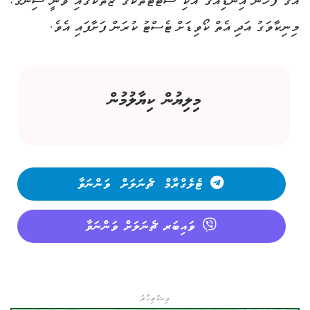
އޭގެ ފަހުން އިންޑިއާގެ އެކި ސްޓޭޓްތަކުގެ ޒޫތަކުގައި ވަނީ ސިންގާ،
މިނިކާވަގު އަދި އެތް ކޯވިޑަށް ޓެސްޓު ކުރަން ފަށާފައި އެވެ.
މިލިޔުން ކިޔާލުމުން
ޓެލެގްރާމް ޗެނަލަށް ވަންނަވާ
ވައިބަރ ޗެނަލަށް ވަންނަވާ
އިޝްތިހާރު