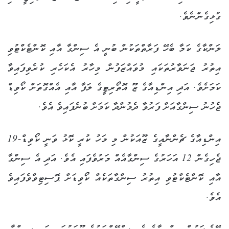
ގުޅިގެންނެވެ.
ލަންކާގެ ކަމާ ބެހޭ ފަރާތްތަކުން ބުނީ އެ ސިންގާ އާއި ކޮންޓެކްޓުވި
އިތުރު ޖަނަވާރުތަކައި މުވައްޒަފުން މިހާރު އެކަހެރި ކުރެވިފައިވާ
ކަމަށެވެ. އަދި އިންޑިއާގެ ޒޫ އޮތޯރިޓީގެ ލަފާ އާއި އެއްގޮތަށް ކޯވިޑް
ޖެެހުނު ސިންގާއަށް ފަރުވާ ދެމުންދާ ކަމަށް ބުނެފައިވެ އެވެ.
އިންޑިއާގެ ޗެންނާއީގެ ޒޫއަކުން މި މަހު ކުރީ ކޮޅު ވަނީ ކޯވިޑް-19
ޖެހިގެން 12 އަހަރުގެ ސިންގާއެއް މަރުވެފައި އެވެ. އަދި އެ ސިންގާ
އާއި ކޮންޓެކްޓުވި އިތުރު ސިންގާތަކެއް ކޯވިޑަށް ޕޮސިޓިވްވެފައިވެ
އެވެ.