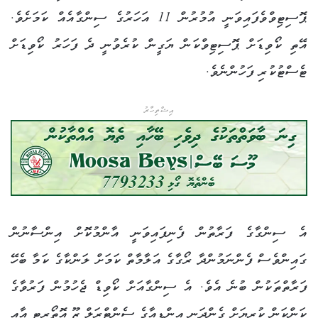
ޕޮސިޓިވްވެފައިވަނީ އުމުރުން 11 އަހަރުގެ ސިންގާއެއް ކަމަށެވެ.
އޭތި ކޯވިޑަށް ޕޮސިޓިވްކަން ޔަގީން ކުރެވުނީ ދެ ފަހަރު ކޯވިޑަށް
ޓެސްޓުކުރި ފަހުންނެވެ.
އިޝްތިހާރު
އެ ސިންގާގެ ފަރާތުން ފެނިފައިވަނީ އާންމުކޮށް އިންސާނުން
ގައިންވެސް ފެންނަމުންދާ ރޯގާގެ އަލާމާތް ކަމަށް ލަންކާގެ ކަމާ ބެހޭ
ފަރާތްތަކުން ބުނެ އެވެ. އެ ސިންގާއަށް ކޯވިޑް ޖެހުމުން ފަރުވާގެ
ކަންކަން ކުރިޔަށް ގެންދަނީ އިންޑިއާގެ ސެންޓްރަލް ޒޫ އޮތޯރިޓީ އާއި