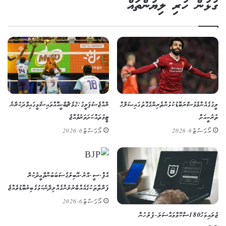
ގުޅުން ހުރި ލިޔުންތައް
ލީގުގެ އެންމެ މުސާރަބޮޑު ކުޅުންތެރިޔާގެ ގޮތުގައި ޞަލާޙް
ރާއްޖެ ސުޕަ ލީގު: 2 މެޗް ބާކީ އޮއްވައި ސެމީގައި ވާދަކުރާނެ
ތުރުކީއަށް
ޓީމުތައް ކަށަވަރު ވެއްޖެ
އޯގަސްޓް 6, 2026
އޯގަސްޓް 6, 2026
އެފް.ސީ.އާރު.އޭ ބިލުގެ ސަބަބުން ތާޢީދުކުރާ
ފަރާތްތަކުގެ އެއްބާރުލުން ގެއްލިދާނެ ކަމުގެ ބިރު ބޮޑުވެއްޖެ
އޯގަސްޓް 6, 2026
ޖުލައި މަހު 180 ސްކޭމް މައްސަލަ – ފުލުހުން