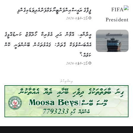
ފީފާގެ ރައީސް އިންފަންޓީނޯ މަޢާފަށް އެދިވަޑައިގެންފި
އޯގަސްޓް 6, 2026
އީރާނާއި، އޮމާން އަދި އެމެރިކާ ހޯރްމޫޒް ކަނޑުއޮޅީގެ
އެއްބަސްވުމަކާ ގާތަށް: ޤައުމުތަކުން ބޭނުންވަނީ ކޮން
ކަމެއް؟
އޯގަސްޓް 6, 2026
އިޝްތިހާރު