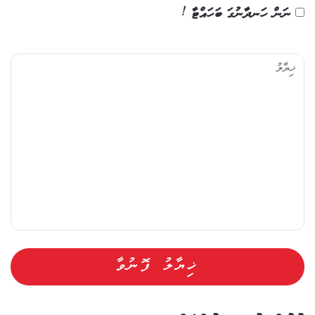
ނަން ހަނދާނުގަ ބަހައްޓާ !
ޚި
ޔާ
ލު