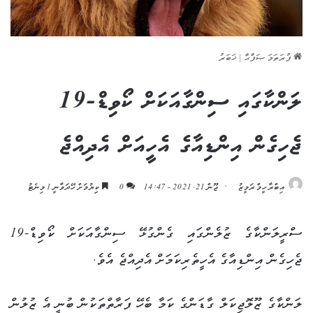
ފުރަތަމަ ޞަފްޙާ
|
ޚަބަރު
ލަންކާގައި ސިންގާއަކަށް ކޯވިޑް-19
ޖެހިގެން އިންޑިއާގެ އެހީއަށް އެދިއްޖެ
އިބްރާހީމް ރަމީޒު
ޖޫން 21, 2021 - 14:47
0
ކިިޔުމަށް ހޭދަވާނީ 1 މިނެޓު
ސްރީލަންކާގެ ޒުލެންގައި ގެންގުޅޭ ސިންގާއަކަށް ކޯވިޑް-19
ޖެހިގެން އިންޑިއާގެ އެހީތެރިކަމަށް އެދިއްޖެ އެވެ.
ލަންކާގެ ޒޫލޮޖިކަލް ގާޑަންގެ ކަމާ ބެހޭ ފަރާތްތަކުން ބުނީ އެ ޒުލުން