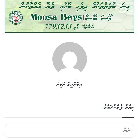
އިބްރާހީމް ރަމީޒު
ޚިޔާލު ފާޅުކުރައްވާ