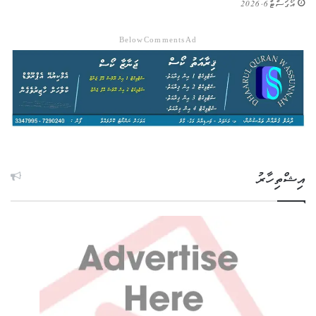
އޯގަސްޓް 6, 2026
Below Comments Ad
އިޝްތިހާރު