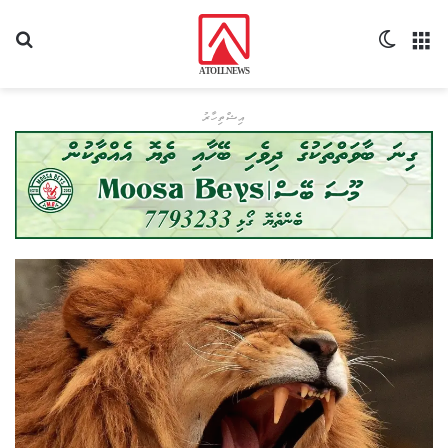
މެނޫ
Switch skin
ހޯދ
އިޝްތިހާރު