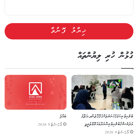
ގުޅުން ހުރި ލިޔުންތައް
ބެލެނިވެރިކަމުގެ ހުނަރުތަކާ ގުޅޭގޮތުން ދ. އަތޮޅު
ބައްފަ
މަދަރުސާގެ ބެލެނިވެރިންނަށް މައުލޫމާތުދީފި
އޯގަސްޓް 9, 2026
އޯގަސްޓް 9, 2026