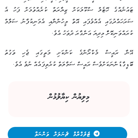
ޓައުނެއްގެ ހޮޓެލް ސްކޫލަކަށް ޒިޔާރަތް ކުރެއްވުމަށް ފަހު އެ
ސަރަހައްދުގައި އެއްވެފައި އޮތް މީހުންނާއި އެމަނިކުފާނު ސަލާމް
ކުރައްވަނިކޮށްްް މިދިޔަ އަންގާރަ ދުވަހު އެވެ.
އޭނާ ރައީސް މެކްރޯންގެ ކަންކަށި މަތީގައި ޖެހި ވަގުތު
ބޮޑީގާޑުންނަކަށްވެސް ރައީސް ސަމާލަތް ކުރެވިފައެއް ނުވެ އެވެ.
މިލިޔުން ކިޔާލުމުން
ޓެލެގްރާމް ޗެނަލަށް ވަންނަވާ