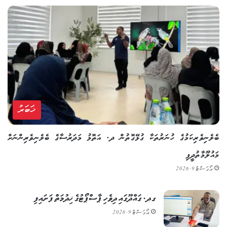
ޚަބަރު
ބެލެނިވެރިކަމުގެ ހުނަރުތަކާ ގުޅޭގޮތުން ދ. އަތޮޅު މަދަރުސާގެ ބެލެނިވެރިންނަށް
މައުލޫމާތުދީފި
އޯގަސްޓް 9, 2026
ގދ. ގައްދޫގައި ދިވެހި ޕާސްޕޯޓުގެ ޚިދުމަތް ފަށައިފި
އޯގަސްޓް 9, 2026