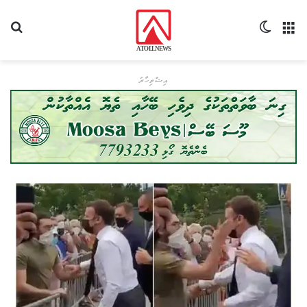
މެނޫ
Switch skin
ހޯދ
އިޝްތިހާރު