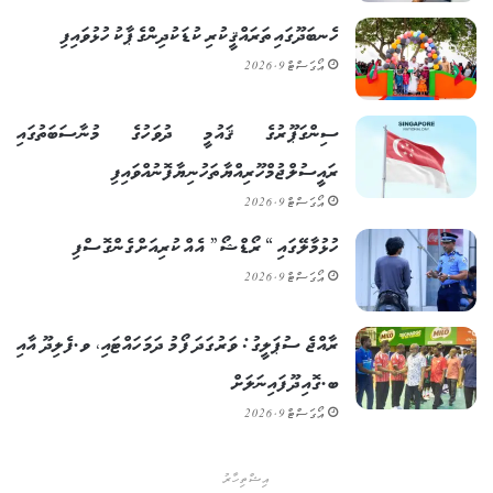
ހެނބަދޫގައި ތަރައްޤީކުރި ކުޑަކުދިންގެ ޕާކު ހުޅުވައިފި
އޯގަސްޓް 9, 2026
ސިންގަޕޫރުގެ ޤައުމީ ދުވަހުގެ މުނާސަބަތުގައި
ރައީސުލްޖުމްހޫރިއްޔާ ތަހުނިޔާ ފޮނުއްވައިފި
އޯގަސްޓް 9, 2026
ހުޅުމާލޭގައި “ރޯޑްޝޯ” އެއް ކުރިއަށް ގެންގޮސްފި
އޯގަސްޓް 9, 2026
ރާއްޖެ ސުޕަލީގު: ވަރުގަދަ ފޯމު ދަމަހައްޓައި، ވ.ފެލިދޫ އާއި
ބ.ގޮއިދޫ ފައިނަލަށް
އޯގަސްޓް 9, 2026
އިޝްތިހާރު