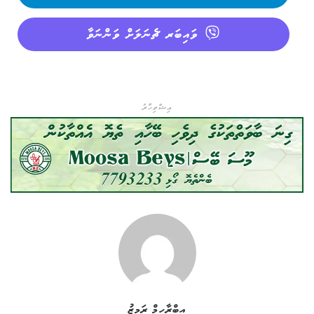
ވައިބަރ ޗެނަލަށް ވަންނަވާ
އިޝްތިހާރު
އިބްރާހީމް ރަމީޒު