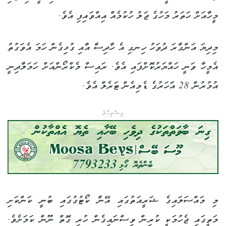
މީހާއަށް ހަތަރު މަހުގެ ޖަލު ހުކުމެއް އިއްވައިފި އެވެ.
މިދިޔަ އަންގާރަ ދުވަހު ހިނގި އެ ހާދިސާ އާއި ގުޅިގެން ހަމަ އެވަގުތު
އެމީހާ ވަނީ ހައްޔަރުކޮށްފައި އެވެ. ރައިސް މެކްރޯންއަށް ހަމަލާދިނީ
އުމުރުން 28 އަަހަރުގެ ޑެމިއެން ޓަރެލް އެވެ.
އިޝްތިހާރު
މި މައްސަލައިގެ ޝަރީއަތުގައި އޭނާ ކޯޓުގުގައި ބުނީ ކަންކަށި
މަތީގައި ޖެހުމަކީ ކުރިން ވިސްނައިގެން ހުރި ގޮތް ނޫން ކަމަށެވެ.