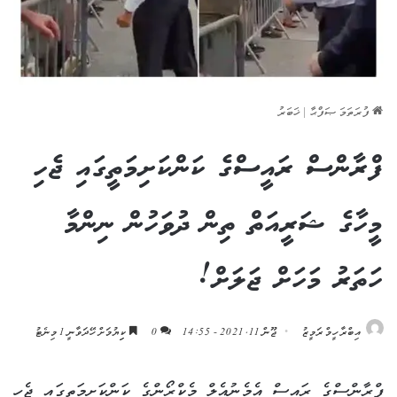
ފުރަތަމަ ޞަފްޙާ
|
ޚަބަރު
ފްރާންސް ރައީސްގެ ކަންކަށިމަތީގައި ޖެހި
މީހާގެ ޝަރީއަތް ތިން ދުވަހުން ނިންމާ
ހަތަރު މަހަށް ޖަލަށް!
އިބްރާހީމް ރަމީޒު
ޖޫން 11, 2021 - 14:55
0
ކިިޔުމަށް ހޭދަވާނީ 1 މިނެޓު
ފްރާންސްގެ ރައީސް އެމެނުއެލް މެކްރޯންގެ ކަންކަށިމަތީގައި ޖެހި