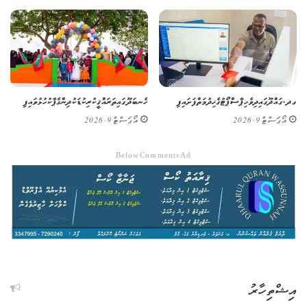
ގދ. ގައްދޫގައި ދިވެހި ޕާސްޕޯޓުގެ ޚިދުމަތް ފަށައިފި
ހެނބަދޫގައި ތަރައްޤީކުރި ކުޑަކުދިންގެ ޕާކު ހުޅުވައިފި
އޯގަސްޓް 9, 2026
އޯގަސްޓް 9, 2026
Below Comments Ad
އިޝްތިހާރު