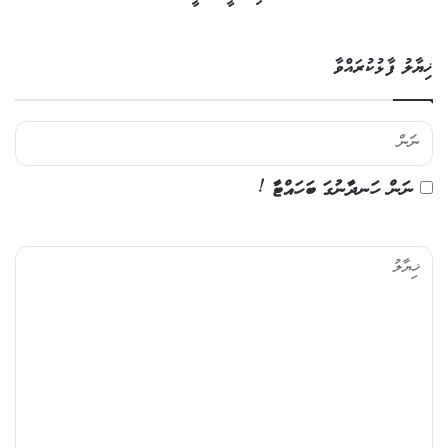
ޚިޔާލު ފާޅުކުރައްވާ
ނަން ހަނދާނުގަ ބަހައްޓާ !
ޚި
ޔާ
ލު