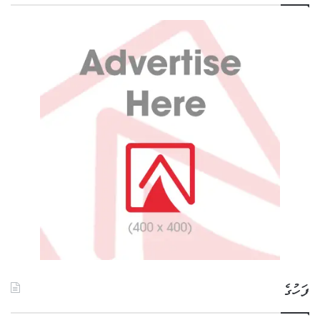
ފަހުގެ