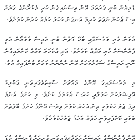
ޑެމިއެން ބުނީ ފުރަތަމަ އޭނާ ވިސްނައިގެން ހުރީ މެކްރޯންގެ ގަޔަށް
ބިސް ޖެހުން ނުވަތަ ކްރީމް އުނގުން ކަހަލަ ކަމެއް ކުރަން ކަަމަށެވެ.
އެކަން ކުރި މަގުސަދާއި ބެހޭ ގޮތުން ބުނީ ރައީސް މެކްރޯން އަކީ
ފްރާންސަށް ހުރި ލަދެއް ކަމަށެވެ. އަދި އެކަހަލަ ކަމެއް ކޮށްލައިގެން
ނޫނީ ރައީސްގެ ސަމާލުކަމަށް އޭނާ ނާންނާނެ ކަމަށް ބުނެފައިވެ އެވެ.
މި މައްސަލައިގަ އޭނާގެ މައްޗަށް ސާބިތުވެފައިވަނީ ޕަބްލިކް
އޮފިޝަލަކަށް ހަމަލާދީ ހުރަސް އެޅުމުގެ ކުށެވެ. މި ކުށުގެ އެންމެ
ދިގު ޖަލު ހުކުމަކީ ތިން އަހަރު ކަމަށް ވިޔަސް އޭނާގެ ކުށުގެ ބާވަތަށް
ބަލައި ކޮށްފައިވަނީ ހަތަރު މަހުގެ ޖަލުހުކުމެކެވެ.
އޭނާ ފްރާންސްގެ ރައީސަށް ހަމަލާދީފައިވަނީ ވެރިރަށް ޕެރިސްގެ ކުޑަ