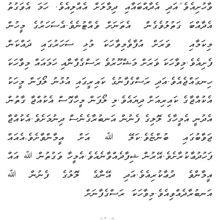
ވާހުށިއެވެ“އަދި އެދާއްބައާއި ދިމާލަށް އެއްލިއެވެ. ހަމަ އެވަގުތު
އެދާއްބަ ގަތުލުވެގެން އެތަނަށް ވެއްޓުނެވެ.އެސަހަރުގެ މީހުން
މިކަމާއި ވަރަށް އުފާވެމިވާހަކަ މުޅި ސަހަރުގައި ދައްކަން
ފެށިއެވެ.މިވާހަކަ ވަރަށް މަޝްހޫރުވެ ރަސްގެފާނާއި ހަމައައް މިވާހަކަ
ހިނގައްޖެއެވެ.އަދި ރަސްގެފާނުގެ ކައިރީގައި އުޅުނު ލޯފަން މީހަކު
އެކުއްޖާގެ ކައިރިއަށް ދިޔައެވެ.މި ލޯފަން މީހާގޮސް އެކުއްޖާ ގާތުން
އެދުނީ އެމީހާގެ ލޮލިގެ ފެނުން އަނބުރާގެނެސް ދިނުމަށެވެ.އެކުއްޖާ
ޖަވާބުގައި ބުންޏެވެ.ކަލޭ ﷲ އަށް އީމާންވާށެވެ،އެއައް
ފަހުދުޢާކުރާށެވެ.އޭރުން ޝިފާދެއްވާނެއެވެ.އެމީހާ ވަގުތުން ﷲ އައް
އީމާންވެ ދުޢާކުރިއެވެ.އަދި އޭނާގެ ލޮލުގެ ފެނުން ﷲ
އަނބުރާދެއްވިއެވެ.މިވާހަކަ ރަސްގެފާނަށް