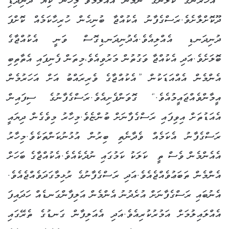
”އަހަރެންގެ ކަލާނގެ ނަމުން އެއްލަމެވެ“މިހެން ކިޔާ ދުނިދަޑި
ދޫކޮށްލާށެވެ.ރަސްގެފާނު އެކުއްޖާ ބުނިހެން ހުރިހާކަމެއް ކޮށްފަ
ދުނިދަނޑި އެއްލިއެވެ.އެދުނިދަނޑިގޮސް ވަނީ އެކުއްޖާގެ
ބޮލަށެވެ.އަދި އެކުއްޖާ ވަގުތުން މަރުވިއެވެ،މިތަން ފެނިފައި އެތާތިބި
އެންމެން އެއްއަޑަކުން ”އެކުއްޖާގެ ވެރިރައްބު އަށް އަހަރުމެން
އީމާންވެއްޖައީމުއެވެ.“ ގޮވަންފެށިއެވެ.ރަސްގެފާނުގެ ސިފައިން
އެއަޑުތަށް އިވިފައި ރަސްގެފާނަށް ބުންޏެވެ.މިހާރު މިވެގެން ދިޔައީ
ރަސްގެފާނު އެކަމެއް ވެދާނެތި ބިރުން އުޅުނުކަންތަކެވެ.މިހާރު
އެއެންމެން ވެސް ތީ ކަލަކު ކަމުގައި ނުދެކެއެވެ.އެކުއްޖާގެ ބަހަށް
އެންމެން ތަބަޢުވެއްޖެއެވެ.އަދި ރަސްގެފާނުގެ ރުޅިމާގަދަވެއްޖެއެވެ.
އެނުބައި ރަސްގެފާނަށް އުރެދުނު އެންމެން އަލިފާންގަނޑެއް ހަދައިފަ
އެއްލައިލުމަށް އަމުރުކުރިއެވެ.އަދި އެއަލިފާން ގަނޑުގެ ތެރޭގައި