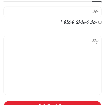
ނަން ހަނދާނުގަ ބަހައްޓާ !
ޚި
ޔާ
ލު