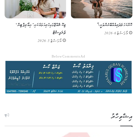
ކޮންކަހަލަ ދަރިއެއް ބޭނުންވަނީ؟
ޒިކޫ، ރާއްޖޭގައި ހުރި ހަމައެކަނި ”ނިއޯލިފްޓިން“
ތެރަޕިސްޓް
އޯގަސްޓް 6, 2026
އޯގަސްޓް 5, 2026
Below Comments Ad
އިޝްތިހާރު