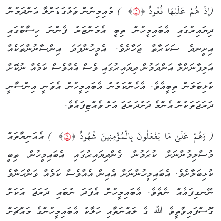
(إِذْ هُمْ عَلَيْهَا قُعُودٌ ﴿
٦
﴾ ) މުއިމިނުން ވަޅުގަޑަށްލާ އަންދަމުން
ދިޔައިރުގައި އެބައިމީހުން ތިބީ އެމަންޒަރު ފެންނަ ހިސާބުގައި
އިށީނދެ ސަކަރާތް ޖަހާށެވެ. އެމީހުންފަދަ އިންސާނުންތަކެއް
އަލިފާނަށްލާ އަންދަމުން ދިޔައިރުގައި ވެސް އެއްވެސް ކަމެއް ނުކޮށް
ކުޅިބަލަން ތިބީއެވެ. އެހެންކަމުން އެބައިމީހުން އެވަނީ އިންސާނީ
ދަރަޖަތަކުން އެންމެ ދަށުދަރަޖަ އަށް ވެއްޓިފައެވެ.
( وَهُمْ عَلَىٰ مَا يَفْعَلُونَ بِالْمُؤْمِنِينَ شُهُودٌ ﴿
٧
﴾ ) އެއަނިޔާތައް
މުސްލިމުންނަށް ކުރަމުން ގެންދިޔައިރުގައި އެބައިމީހުން ތިބީ
ކުޅިބަލާށެވެ. އެބައިމީހުންނަށް އެއިން އެއްވެސް ކަމެއް ވަންހަނާވެ
ނޭނގިފައެއް ނެތެވެ. އެބައިމީހުން އެފަދަ ނުބައި ދަރަޖަ އަކަށް
ގޮސްފައިވާތީވެ ﷲ ގެ ލަޢްނަތާއި ހަލާކު އެބައިމީހުންގެ މައްޗަށް