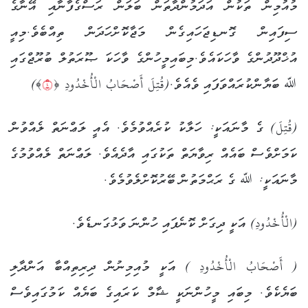
މުއުމިން ތަކުން އަދަމުންދާތަން ބަލަން ރަސްގެފާނާއި އޭނާގެ
ސިފައިން ގޮނޑިޖަހައިގެން މަޖާކޮށްހަދަން ތިއްބެވެ.މިއީ
އުޚްދޫދުންގެ ވާހަކައެވެ.މިބައިމީހުންގެ ވާހަކަ ޞޫރަތުލް ބުރޫޖްގައި
ﷲ ބަޔާންކުރައްވަފައި ވެއެވެ.(قُتِلَ أَصْحَابُ الْأُخْدُودِ ﴿
٤
﴾)
(قُتِلَ) ގެ މާނައަކީ: ހަލާކު ކުރެއްވުމެވެ. އެއީ ލަޢްނަތް ލެއްވުން
ކަމަށްވެސް ބައެއް ރިވާޔަތް ތަކުގައި އާދެއެވެ. ލަޢްނަތް ލެއްވުމުގެ
މާނައަކީ: ﷲ ގެ ރަޙްމަތުން ބޭރުކޮށްލެވުމެވެ.
(الْأُخْدُودِ) އަކީ ދިގަށް ކޮނެފައި ހުންނަ ވަޅުގަނޑެވެ.
( أَصْحَابُ الْأُخْدُودِ ) އަކީ މުއިމިނުން ދިރިތިއްބާ އަންދާލި
ބަޔެކެވެ. މިބައި މީހުންނަކީ ޝާމް ކަރައިގެ ބަޔެއް ކަމުގައިވެސް