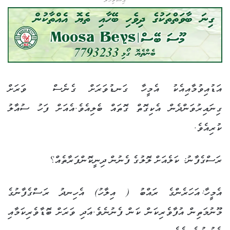
އިޝްތިހާރު
އަޑުއިވުމާއިއެކު އެމީހާ ގަނޑުވަރަށް ގެނެސް ވަރަށް
ގިނައިރުވަންދެން އެކިގޮތް ގޮތައް ބެލިއެވެ.އެއަށް ފަހު ސުއާލު
ކުރިއެވެ.
ރަސްގެފާނު: ކަލެއަށް ލޮލުގެ ފެނުން ދިނީކޮންފަރާތެއް؟
އެމީހާ:އަހަރެންގެ ރައްބު ( އިލާހު) އެހިނދު ރަސްގެފާނުގެ
މޫނުމަތިން އުފާވެރިކަން ކަން ފެނުނެވެ.އަދި ވަރަށް ބޮޑާވެރިކަމާއި