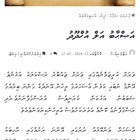
ފުރަތަމަ ޞަފްޙާ
|
ދީން
|
އާރޓިކަލްތައް
އަޞްޙާބު އަލް އުޚްދޫދު
އެޓޯލްނިއުސް
އޮކްޓޯބަރ 12, 2016 - 12:45
0
ކިޔުމަށް ހޭދަވާނީ 5 މިނެޓު
ވަރަށް ކުރީޒަމާނެއްގައި ވަރަށް ޖައްބާރު ރަސްކަލަކު އުޅުނެވެ.
އޭނާގެ ނުބައި ކަމުން އެސަހަރުގެ މީހުން އޭނަދެކެ ގަންނަ ބިރެއްގެ
ސަބަބުން އަޅުކަން ކުރަނީވެސް އެރަސްގެފާނަށެވެ.އަދި
ރަސްގެފާނުގެ ކޮންމެ އަމުރަކަށްވެސް އެމީހުންކިޔަމަންވެއެވެ.
އެސަހަރާ ތަންކޮޅެއް ދުރުގައި އޮންނަ ރަށެއްގައި ރާހިބަކު