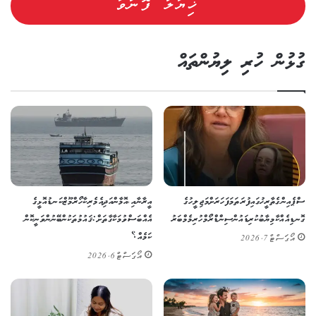
ގުޅުން ހުރި ލިޔުންތައް
ސްޕެއިންގެ ތާރީޚުގައި ފުރަތަމަ ފަހަރަށް މަޖިލީހުގެ
އީރާނާއި، އޮމާން އަދި އެމެރިކާ ހޯރްމޫޒް ކަނޑުއޮޅީގެ
ގޮނޑިއެއް ކާމިޔާބުކުރި ޑައުން ސިންޑްރޯމްހުރި މެމްބަރު
އެއްބަސްވުމަކާ ގާތަށް: ޤައުމުތަކުން ބޭނުންވަނީ ކޮން
ކަމެއް؟
އޯގަސްޓް 7, 2026
އޯގަސްޓް 6, 2026