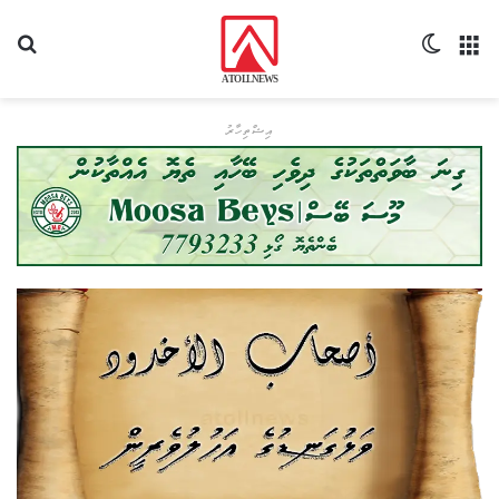
މެނޫ
Switch skin
ހޯދ
އިޝްތިހާރު