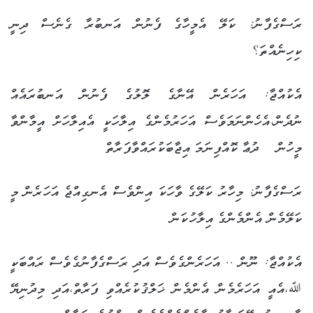
ރަސްގެފާނު: ކަލޭ އެމީހާގެ ފެނުން އަނބުރާ ގެނެސް ދިނީ
ކިހިނެއްތަ؟
އެކުއްޖާ: އަހަރެން އޭނާގެ ލޮލުގެ ފެނުން އަނބުރައެއް
ނުދެން،އެހެންނަމަވެސް އަހަރުމެންގެ އިލާހަކީ އެއިލާހަށް އީމާންވާ
މީހުން ދުޢާ ކޮއްފިނަމަ އިޖާބަކުރައްވާފަރާތް
ރަސްގެފާނު: މިހާރު ކަލޭގެ ވާހަކަ އިންވެސް އެނގިއްޖެ އަހަރެން މީ
ކަލޭމެން އެންމެންގެ އިލާހުކަން
އެކުއްޖާ: ނޫން .. އަހަރެންގެވެސް އަދި ރަސްގެފާނުގެވެސް ރައްބަކީ
ﷲ،އެއީ އަހަރެމެން އެންމެން ޚަލްޤުކުރެއްވި ފަރާތް،އަދި މިދުނިޔޭ