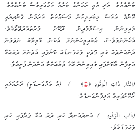
ބުނެވެއެވެ. އަދި އެއީ ޔަމަންގެ ބަޔެއް ކަމުގައިވެސް ބުނެވެއެވެ.
ކޮންމެ އަކަސް މިބައިމީހުން މަސައްކަތް ކުރަމުން ގެންދިޔައީ
މުއިމިނުން އިސްލާމްދީން ދޫކޮށް މުރްތައްދުވޭތޯއެވެ.
އެހެންނަމަވެސް، އެބައިމީހުންނަށް އެކަން ކާމިޔާބު ނުވުމުން
ދެންކަންތައް ކުރި ގޮތަކީ ވަޅުގަނޑެއް ކޮނެފައި އެތަނަށް ދަރުއަޅާ
އަލިފާން ރޯކޮށްފައި މުއިމިނުން އޭގެ ތެރެއަށްލާ އަންދަން ފެށީއެވެ.
(النَّارِ ذَاتِ الْوَقُودِ ﴿
٥
﴾ ) (އެ ވަޅުގަނޑަކީ) ދަރުއަޅައި
ރޯކޮށްފައިވާ އަލިފާންގަނޑެވެ.
(ذَاتِ الْوَقُودِ ) އަނދައަނދާ ހުރި ދަރު އަޅާ ފުރާފައި ހުރި
ވަޅުގަޑެކެވެ.