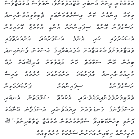
އަމުރުކުރީ ދީނަށް އެނބުރި ރުޖޫޢަވުމަށެވެ، ނަމަވެސް އެކުއްޖާވެސް
މިކަމާ އިންކާރު ކޮށް އިސްލާމްކަންމަތީ ޘާބިތުވިއެވެ.އެހިނދު
ރަސްގެފާނު އޭނާގެ ސިފައިންނަށް އެންގީ އެކުއްޖާ ގޮވައިގެން
އެސަހަރުގައި ހުރި އެންމެ އުސްފަރުބަދަ އަށްއަރުވާފައި
ވައްޓާލުމަށެވެ.އެކުއްޖާއަށް އެފަރުބަދާއިގެ އުސްކަން ފެނުނުހިނދު
ބިރުން އޭނާ ސަލާމަތް ކޮށް ދެއްވުމަށް އެދިﷲއަށް ދުޢާ
ކުރިއެވެ.އެހިނދު އެފަރުބަދަ އަށްވަރުގަދަ ހެލުމެއް އައިސް
ރަސްގެފާނުގެ ސިފައިންތަށް ފަރުބަދަމަތިން
ވެއްޓިމަރުވެގެންދިޔައެވެ.އަދި އެކުއްޖާ ސަލާމަތުން އެނބުރި
ރަސްގެފާނުގެ ގަނޑުވަރަށް ދިޔައެވެ.އަދި ރަސްގެފާނު އޭނާއެކު
ފޮނުވި މީހުންކޮބައިތޯ ސުވާލުކުރުމުން އެކުއްޖާ ޖަވާބުދިނެވެ.“ﷲ
އެމީހުންގެ ކިބައިން އަހަރެން ސަލާމަތް ކުރެއްވީއެވެ.