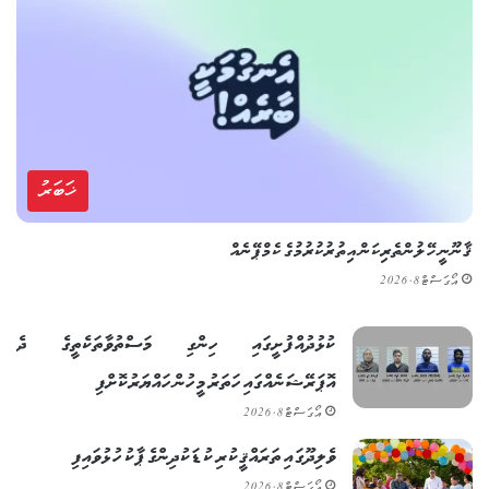
ޚަބަރު
ޤާނޫނީ ހޭލުންތެރިކަން އިތުރުކުރުމުގެ ކެމްޕޭނެއް
އޯގަސްޓް 8, 2026
ކުޅުދުއްފުށީގައި ހިންގި މަސްތުވާތަކެތީގެ ދެ
އޮޕަރޭޝަނެއްގައި ހަތަރު މީހުން ހައްޔަރުކޮށްފި
އޯގަސްޓް 8, 2026
ވެލިދޫގައި ތަރައްޤީކުރި ކުޑަކުދިންގެ ޕާކު ހުޅުވައިފި
އޯގަސްޓް 8, 2026