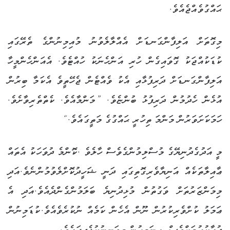
ޙައްގުވެއްޖެއެވެ.
މިގޮތަށް އަލިފާންގަނޑަށް އެއްލާލެވުނު މުއިމިނުންގެ ތެރޭގައި
ކުޑަކުއްޖަކު ގޮވައިގެން ހުރި އަންހެނަކު ހުއްޓެވެ. އެއަންހެންމީހާ
އަލިފާންގަނޑަށް ދަރިފުޅާއި އެކު ވެއްޓެން ޖެހޭތީވެ އެކަމާ ބިރުން
އުޅެން ހެދުމުން ދަރިފުޅު ބުންޏެވެ. ”މަންމާއެވެ. ކެތްތެރިވާށެވެ.
ހަމަކަށަވަރުން މަންމަ ތިހުރީ ޙައްގުގެ މަތީގައެވެ.“
މީ އަދުގެދުނިޔޭގެ މުސްލިމުންގެވެސް ހާލެވެ .ކޮންމެ ދުވަހަކު އެތައް
ޢާއިލާތަކެއް އަނިޔާވެރިގޮތިގައި ދަނީ ޝަހީދުކޮށްލެވުމުންނެވެ.އަދި
މިމަންޒަރުތަށް ވަގުތުން މުޅިދުނިޔެ ބަލަމުންގެންދެއެވެ.އަދި އެ
ޢަމަލު ކުށްވެރިކުރުން ނޫން އެހެން ކަމެއް ނުކުރެވެއެވެ.ކުޑަމިނުން