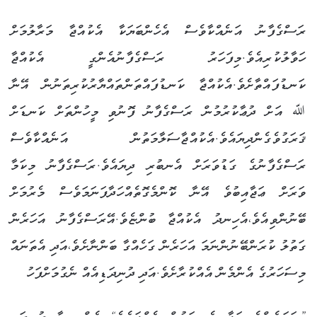
ރަސްގެފާނު އަނެއްކާވެސް އެހެންބަޔަކާ އެކުއްޖާ މަރާލުމަށް
ހަވާލުކުރިއެވެ.މިފަހަރު ރަސްގެފާނުއެންގީ އެކުއްޖާ
ކަނޑުފައްތާށެވެ.އެކުއްޖާ ކަނޑުފައްތަންތައްޔާރުކުރިތަނުން އޭނާ
ﷲ އަށް ދުޢާކުރުމުން ރަސްގެފާނު ފޮނުވި މީހުންތަށް ކަނޑަށް
ޤަރަގުވެގެންދިޔައެވެ.އެކުއްޖާސަލާމަތުން އަނެއްކާވެސް
ރަސްގެފާނުގެ ގަޑުވަރަށް އެނބުރި ދިޔައެވެ.ރަސްގެފާނު މިކަމާ
ވަރަށް ޢަޖާއިބުވެ އޭނާ ކޮންމެގޮތެއްހަދާފަނަމަވެސް މެރުމަށް
ބޭނުންވިއެވެ،އެހިނދު އެކުއްޖާ ބުންޏެވެ.އޭރަސްގެފާނު އަހަރެން
ގަތުލު ކުރަންބޭނުންނަމަ އަހަރެން ގަހެއްގާ ބަންނާށެވެ،އަދި އެތަނައް
މިސަހަރުގެ އެންމެން އެއްކުރާށެވެ.އަދި ދުނިދަޑިއެއް ނެގުމަށްފަހު