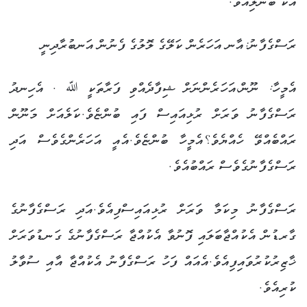
އެކު ބުނެލިއެވެ.
ރަސްގެފާނު:އާނ އަހަރެން ކަލޭގެ ލޮލުގެ ފެނުން އަނބުރާދިނީ
އެމީހާ: ނޫން،އަހަރެންނަށް ޝިފާދެއްވި ފަރާތަކީ ﷲ . އެހިނދު
ރަސްގެފާނު ވަރަށް ރުޅިއައިސް ފައި ބުންޏެވެ.ކަލެއަށް މަނޫން
ރައްބެއްވޭ ހެއްޔެވެ؟އެމީހާ ބުންޏެވެ.އެއީ އަހަރެންގެވެސް އަދި
ރަސްގެފާނުގެވެސް ރައްބުއެވެ.
ރަސްގެފާނު މިކަމާ ވަރަށް ރުޅިއައިސްފިއެވެ.އަދި ރަސްގެފާނުގެ
ގާރޑުން އެކުއްޖާބަލައި ފޮނުވާ އެކުއްޖާ ރަސްގެފާނުގެ ގަނޑުވަރަށް
ޚާޒިރުކުރުވައިފިއެވެ.އެއައް ފަހު ރަސްގެފާނު އެކުއްޖާ އާއި ސުވާލު
ކުރިއެވެ.