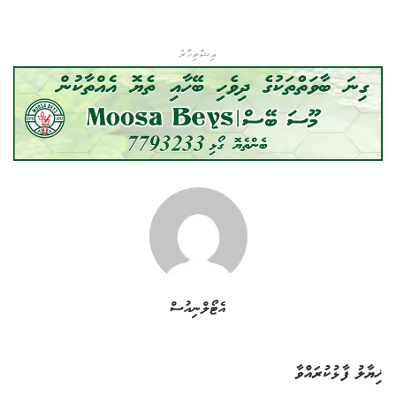
އިޝްތިހާރު
އެޓޯލްނިއުސް
ޚިޔާލު ފާޅުކުރައްވާ