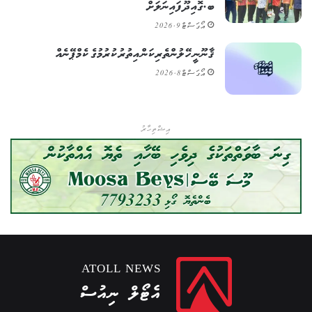
ބ.ގޮއިދޫ ފައިނަލަށް
އޯގަސްޓް 9, 2026
ޤާނޫނީ ހޭލުންތެރިކަން އިތުރުކުރުމުގެ ކެމްޕޭނެއް
އޯގަސްޓް 8, 2026
އިޝްތިހާރު
ATOLL NEWS
އެޓޯލް ނިއުސް