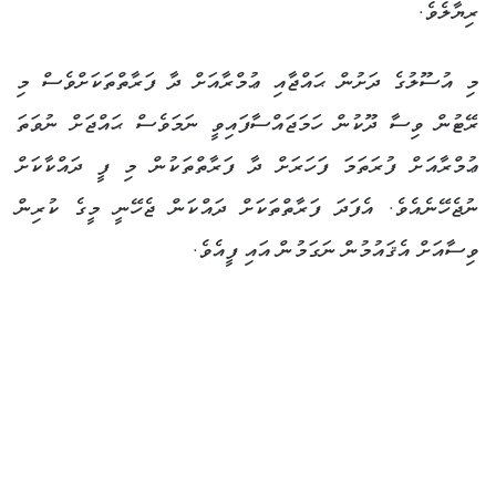
ރިޔާލެވެ.
މި އުސޫލުގެ ދަށުން ޙައްޖާއި ޢުމްރާއަށް ދާ ފަރާތްތަކަށްވެސް މި
ރޭޓުން ވިސާ ދޫކުން ހަމަޖައްސާފައިވީ ނަމަވެސް ޙައްޖަށް ނުވަތަ
ޢުމްރާއަށް ފުރަތަމަ ފަހަރަށް ދާ ފަރާތްތަކުން މި ފީ ދައްކާކަށް
ނުޖެހޭނެއެވެ. އެފަދަ ފަރާތްތަކަށް ދައްކަން ޖެހޭނީ މީގެ ކުރިން
ވިސާއަށް އެޤައުމުން ނަގަމުން އައި ފީއެވެ.