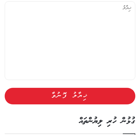
ޔާ
ލު
ގުޅުން ހުރި ލިޔުންތައް