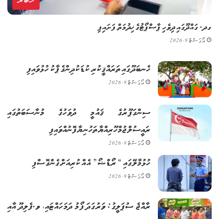
ޚަބަރު
ގދ. ގައްދޫގައި ދިވެހި ޕާސްޕޯޓުގެ ޚިދުމަތް ފަށައިފި
އޯގަސްޓް 9, 2026
ހެނބަދޫގައި ތަރައްޤީކުރި ކުޑަކުދިންގެ ޕާކު ހުޅުވައިފި
އޯގަސްޓް 9, 2026
ސިންގަޕޫރުގެ ޤައުމީ ދުވަހުގެ މުނާސަބަތުގައި
ރައީސުލްޖުމްހޫރިއްޔާ ތަހުނިޔާ ފޮނުއްވައިފި
އޯގަސްޓް 9, 2026
ހުޅުމާލޭގައި “ރޯޑްޝޯ” އެއް ކުރިއަށް ގެންގޮސްފި
އޯގަސްޓް 9, 2026
ރާއްޖެ ސުޕަލީގު: ވަރުގަދަ ފޯމު ދަމަހައްޓައި، ވ.ފެލިދޫ އާއި