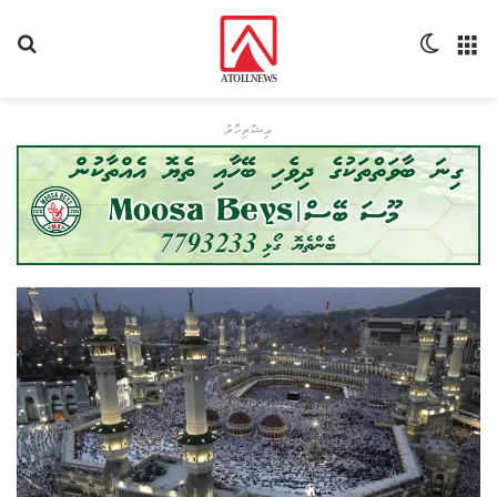
މެނޫ
Switch skin
ހޯދ
އިޝްތިހާރު