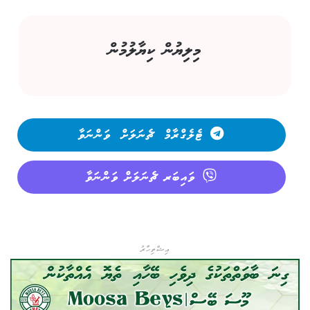
މިލިޔުން ކިޔާލުމުން
ޓެލެގްރާމް ޗެނަލަށް ވަންނަވާ
ވައިބަރ ޗެނަލަށް ވަންނަވާ
އިޝްތިހާރު