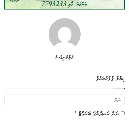
އެޓޯލްނިއުސް
ޚިޔާލު ފާޅުކުރައްވާ
ނަން ހަނދާނުގަ ބަހައްޓާ !
ޚި