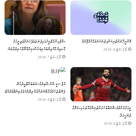
ޤާނޫނީ ހޭލުންތެރިކަން އިތުރުކުރުމުގެ ކެމްޕޭނެއް
ސްޕެއިންގެ ތާރީޚުގައި ފުރަތަމަ ފަހަރަށް މަޖިލީހުގެ
ގޮނޑިއެއް ކާމިޔާބުކުރި ޑައުން ސިންޑްރޯމްހުރި މެމްބަރު
އޯގަސްޓް 8, 2026
އޯގަސްޓް 7, 2026
އެފް.ސީ.އާރު.އޭ ބިލުގެ ސަބަބުން ތާޢީދުކުރާ
ފަރާތްތަކުގެ އެއްބާރުލުން ގެއްލިދާނެ ކަމުގެ ބިރު ބޮޑުވެއްޖެ
އޯގަސްޓް 6, 2026
ލީގުގެ އެންމެ މުސާރަބޮޑު ކުޅުންތެރިޔާގެ ގޮތުގައި ޞަލާޙް
ތުރުކީއަށް
އޯގަސްޓް 6, 2026