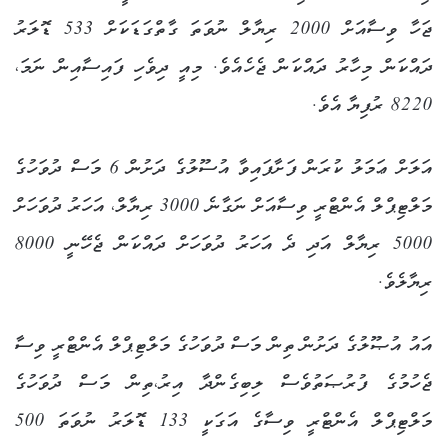
ޖަހާ ވިސާއަށް 2000 ރިޔާލް ނުވަތަ ގާތްގަޑަކަށް 533 ޑޮލަރު
ދައްކަން މިހާރު ދައްކަން ޖެހެއެވެ. މިއީ ދިވެހި ފައިސާއިން ނަމަ،
8220 ރުފިޔާ އެވެ.
އަލަށް ޢަމަލު ކުރަން ފަށާފައިވާ އުސޫލުގެ ދަށުން 6 މަސް ދުވަހުގެ
މަލްޓިޕްލް އެންޓްރީ ވިސާއަށް ނަގާނެ 3000 ރިޔާލް، އަހަރު ދުވަހަށް
5000 ރިޔާލް އަދި ދެ އަހަރު ދުވަހަށް ދައްކަން ޖެހޭނީ 8000
ރިޔާލެވެ.
އައު އުޞޫލުގެ ދަށުން ތިން މަސް ދުވަހުގެ މަލްޓިޕްލް އެންޓްރީ ވިސާ
ޖެހުމުގެ ފުރުޞަތުވެސް ލިބިގެންދާ އިރު،ތިން މަސް ދުވަހުގެ
މަލްޓިޕްލް އެންޓްރީ ވިސާގެ އަގަކީ 133 ޑޮލަރު ނުވަތަ 500