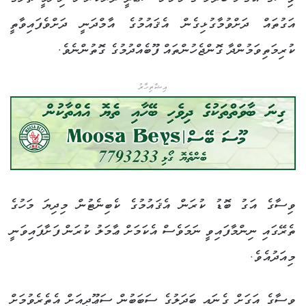
އަގުތައް ދަށްވުމާގުޅިގެން އެޤައުމުގެ އާމްދަނީ ދަށްވެފައިވާތީ
ކުރިމަތިވަމުންދާ ގޮންޖެހުންތައް ފޫބެއްދުމުގެ ގޮތުންނެވެ.
އިޝްތިހާރު
ވިސާގެ އަގު ބޮޑު ކުރަން އެޤައުމުގެ ކެބިނެޓުން މިދިޔަ މަހުގެ
ތެރޭގައި ނިންމާފައިވީ ނަމަވެސް އެކަމަށް ޢާމަލު ކުރަން ފަށާފައިވަނީ
މިއަދުއެވެ.
ވިސާގެ އަގަށް ގެނައި ބަދަލުގެ ސަބަބުން ސަޢޫދީއަށް އެތެރެވުމަށް