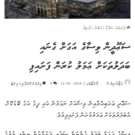
ފުރަތަމަ ޞަފްޙާ
|
ޚަބަރު
|
ދުނިޔެ
ސަޢޫދީން ވިސާގެ އަގަށް ގެނައި
ބަދަލުތަކަށް ޢަމަލު ކުރަން ފަށައިފި
އެޓޯލްނިއުސް
އޮކްޓޯބަރ 2, 2016 - 15:38
0
ކިިޔުމަށް ހޭދަވާނީ 1 މިނެޓު
ސަޢޫދީ ޢަރަބިއްޔާއިން ވިސާއަށް ނަގަމުން އައި ފީގެ އަގު ބޮޑުކޮށް،
އެބަދަލުތަކަށް ޢަމަލުކުރަން ފަށައިފިއެވެ.
ވިސާގެ އަގަށް ބަދަލު ގެންނަން ސަޢުދީ ދަރުކާރުން ނިންމީ ތެލުގެ