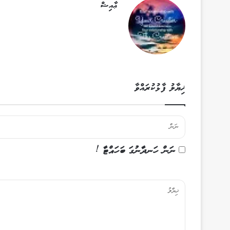
ޢާއިޝް
ޚިޔާލު ފާޅުކުރައްވާ
ނަން ހަނދާނުގަ ބަހައްޓާ !
ޚި
ޔާ
ލު