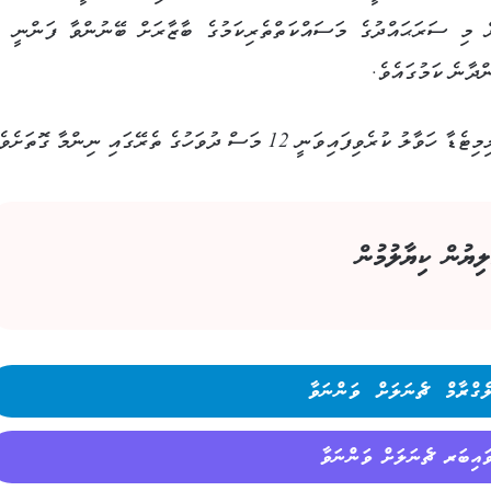
 މި ސަރަޙައްދުގެ މަސައްކަތްތެރިކަމުގެ ބާޒާރަށް ބޭނުންވާ ފަންނީ އ
ްދާނެ ކަމުގައެވެ.
12 މަސް ދުވަހުގެ ތެރޭގައި ނިންމާ ގޮތަށެވެ.
ލިޔުން ކިޔާލުމުން
ެގްރާމް ޗެނަލަށް ވަންނަވާ
ައިބަރ ޗެނަލަށް ވަންނަވާ