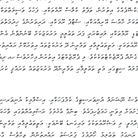
ކްޝޮޕެއްގެ އިތުރުން، ތަފާތު ކްލާސް ރޫމްތަކާއި، ފަހުގެ ވަސީލަތްތަކާއ
ަކަށް ޚާއްޞަ އޭރިއާއަކާއި، ސްޓާފް ރޫމަކާއި، ދަރިވަރުންގެ ޚިދުމަތްތަކ
ީ ރޫމްތަކާއި ލައިބްރަރީ ފަދަ ތަޢުލީމީ މަރުކަޒަކަށް ބޭނުންވާނެ އެންމ
ޫއުތަކަކީ، މަތީތަޢުލީމާއި ތަމްރީނު ދޭ މަރުކަޒުތައް އިތުރުކޮށް ރައްޔިތުނ
ގެންދާ ޕްރޮޖެކްޓްތަކެކެވެ. މި ޕްރޮޖެކްޓުގެ އިތުރުން މިހާރުވެސް ހއ.ދިއް
ލައް ސިޓީގައި މަތީ ތައުލީމާއި ތަމްރީންދޭ މަރުކަޒުތައް ތަރައްޤީ ކުރުމ
ޑިވްސް ނޭޝަނަލް ޔުނިވަރސިޓީގެ ކެމްޕަހަކާއި، އިސްލާމިކް ޔުނިވަރސިޓ
ށުމަށް މިވަނީ ހަމަޖެހިފައެވެ. ބިންގާ އެޅުމުގެ ރަސްމިއްޔާތުގައި ވާހަކަފ
ޅުވީ، މި މަޝްރޫއުތަކުގެ މައިގަނޑު ބޭނުމަކީ، މަތީތަޢުލީމާއި ތަމްރީނު
ު ރަނގަޅު ތަޢުލީމު ހޯދުމުގެ ފުރުސަތު ރައްޔިތުންނާ ވީހާވެސް ގާތ