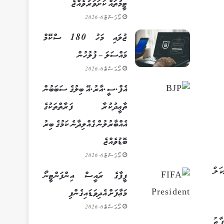
ޓީމުތައް ކަށަވަރު ވެއްޖެ
އޯގަސްޓް 6, 2026
ޖުލައި މަހު 180 ސްކޭމް
މައްސަލަ – ފުލުހުން
އޯގަސްޓް 6, 2026
އެފް.ސީ.އާރު.އޭ ބިލުގެ ސަބަބުން
ތާޢީދުކުރާ ފަރާތްތަކުގެ
އެއްބާރުލުން ގެއްލިދާނެ ކަމުގެ ބިރު
ބޮޑުވެއްޖެ
އޯގަސްޓް 6, 2026
ަލް
ފީފާގެ ރައީސް އިންފަންޓީނޯ
މަޢާފަށް އެދިވަޑައިގެންފި
އޯގަސްޓް 6, 2026
ާތު