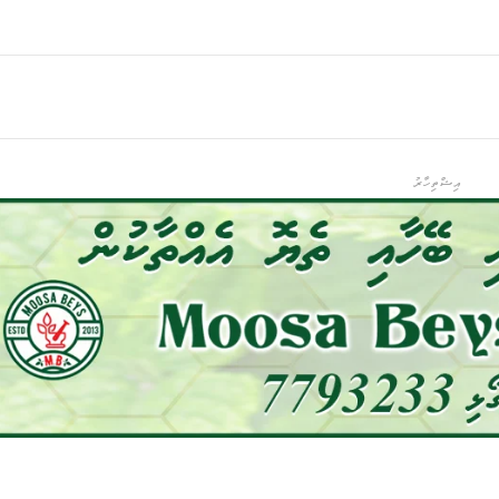
އިޝްތިހާރު