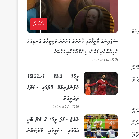
ޚަބަރު
ސްޕެއިންގެ ތާރީޚުގައި ފުރަތަމަ ފަހަރަށް މަޖިލީހުގެ ގޮނޑިއެއް
ކާމިޔާބުކުރި ޑައުން ސިންޑްރޯމްހުރި މެމްބަރު
އޯގަސްޓް 7, 2026
ޮށް
ލީގުގެ އެންމެ މުސާރަބޮޑު
ަލް
ކުޅުންތެރިޔާގެ ގޮތުގައި ޞަލާޙް
ތުރުކީއަށް
އޯގަސްޓް 6, 2026
ައް
ރާއްޖެ ސުޕަ ލީގު: 2 މެޗް ބާކީ
ަށް
އޮއްވައި ސެމީގައި ވާދަކުރާނެ
ާމް