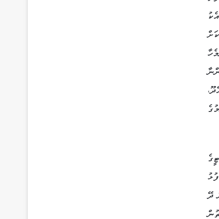
ެކު
ަށް
ެހާ
ްނާ
ދޫ،
ުގެ
ީގެ
ުޅު
 ދޭ
ުން