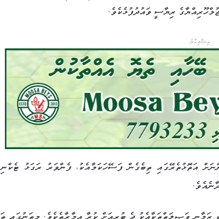
މްހޫރިއްޔާގެ ރިޔާސީ ވައުދުފުޅެކެވެ.
އިޝްތިހާރު
ނަށް އަތޮޅުތެރޭގައި ތިބެގެން ފަސޭހަކަމާއެކު، ފެންވަރު ރަގަޅު ޓެކްނިކ
ާނެއެވެ.
ޓަކީ ޒަމާނީ ވަޞީލަތްތަކާއެކު ދެ ބުރިއަށް ކުރާ އިމާރާތެކެވެ. މިތަނުގައި ތަފ