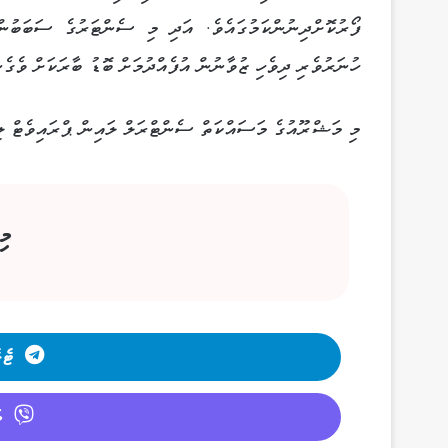
ފޯރުކޮށްދިނުންކަމުގައެވެ. އަދި މި ސެންޓަރުގެ ސަބަބުން
ހުނަރުވެރި ދިވެހި ޒުވާނުން އުފެއްދުމަށް ބޮޑު ބާރަކަށް ވެގެނ
މި މަޝްރޫއުގެ މަސައްކަތް ސެންޓްރަލް ލައިން ޕްރައިވެޓް ލިމިޓެޑާ ހަވާލު ކުރެވިފައިވަނީ 
މި
ޓެލ
ވ