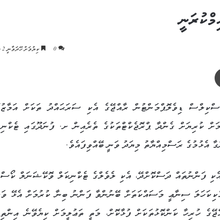
މްކުރަނީ
0
ކިޔުމަށް ހޭދަވާނީ 2 މިނެޓު
ޕްރިންޓް
ކިލްސް ޑިވެލޮޕްމަންޓުން ރާއްޖޭގެ އެކި ސަރަޙައްދު ތަކަށް އަމާޒުކ
މަށް ކުރިޔަށް ގެންދާ ޕްރޮޖެކްޓްތަކުގެ ތެރެއިން ށ. ފުނަދޫގައި ޓެކްނިކ
 އެޅުމުގެ ރަސްމިއްޔާތު މިޔަދު ވަނީ ބޭއްވިފައެވެ.
ެކި ފަންނުތައް ދަސްކޮށްދޭ، އެކި ލެވެލްގެ ޓެކްނިކަލް ވޮކޭޝަނަލް ކޯސްތ
އެކިކަހަލަ ސިނާޢީ މަސައްކަތަށް ބޭނުންވާ ފަންނު ބިނާ ކުރުމަށް އެޅޭ ވަރ
ޖޭގެ ހުރިހާ ކަންކޮޅުތަކަށް ފުޅާކޮށް، މަތީ ތަޢުލީމަށް ކިޔެވޭނެ އިންތިޒ