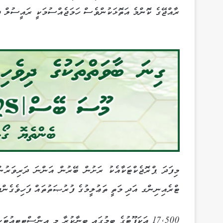
ރާއްޖޭގެ ކޮންމެ އަތޮޅަކުންވެސް ހަމަޖެއްސުމަކީ ރައީސުލް ޖު
މިފަދަ ޕްރޮޖެކްޓަކާއެކު ރަށުން ބޭރުން އަންނަ ދަރިވަރުން
ޓްރެއިނިންގ އަދި މަތީ ތަޢުލީމުގެ ފުރުޞަތުތައް ފަހިވެގެންދ
17,500 އަކަފޫޓުގެ ބިމުގައި ބިނާކުރާ މި އިންސްޓިޓިއު