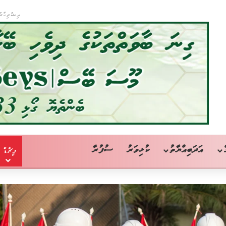
އިޝްތިހާރު
އަދަބިއްޔާތު
ކުޅިވަރު
ސުފުރާ
ފީޗާޑް