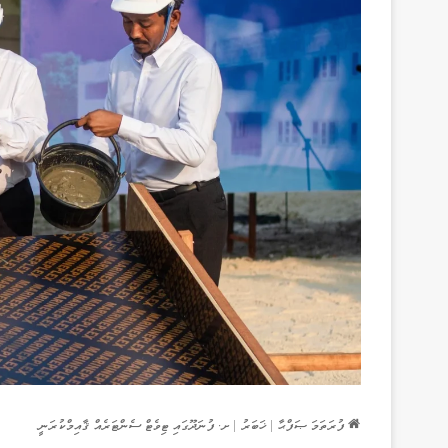
ފުރަތަމަ ޞަފްޙާ
|
ޚަބަރު
|
ށ. ފުނަދޫގައި ޓިވެޓް ސެންޓަރެއް ޤާއިމްކުރަނީ