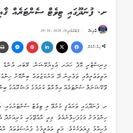
ށ. ފުނަދޫގައި ޓިވެޓް ސެންޓަރެއް ޤާއި
ޢާއިޝް
ފެބްރުއަރީ 18, 2026 - 20:56
Messenger
Pinterest
LinkedIn
X
Facebook
ހިއްސާކުރޭ
މިނިސްޓްރީ އޮފް ހަޔަރ އެޑިޔުކޭޝަން، ލޭބަރ އެންޑް ސް
މަތީތަޢުލީމާއި ތަމްރީނު ދޭ މަރުކަޒުތައް ބިނާކޮށް ހިންގު
ވޮކޭޝަނަލް ސެންޓަރެއް އިމާރާތް ކުރުމުގެ މަޝްރޫއުގެ ބިންގާ
ށ. ފުނަދޫގައި ތަރައްޤީ ކުރެވޭ މި ޓިވެޓް ސެންޓަރުގައި، އ
ހިންގުމަށް މަގުފަހިވާނެއެވެ. މިއީ ރާއްޖޭގައި ކުރިއަށްދާ 
މުޙިއްމު ފިޔަވަޅެކެވެ. މަތީ ތަޢުލީމުގެ ފުރުސަތުތައް ރާއް