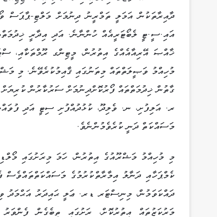
ދާއިރާތަކުން އަމަލީ ތަމްރީނު ދިނުމަށް މަލްޓި-ޕާޕަސް ވޯ
އައި.ސީ.ޓީ ލެބޯޓަރީއެއް ހުންނާނެ. އަދި އިދާރީ ޚިދުމަތްތ
ޚާއްޞަ އޭރިއާއެއްގެ އިތުރުން، މީޓިންގ ރޫމްތަކާއި، ސްޓަޑ
މުހިއްމު ވަޞީލަތްތައް މިތަނުގައި ޤާއިމުކުރެވޭނެ. މި މަޝްރ
ގާތުން ޚިދުމަތްތައް ފޯރުކޮށްދިނުމަށް ސަރުކާރުން ކުރިޔަށް 
ރ. އަލިފުށި، ނ. ވެލިދޫ، ކުޅުދުއްފުށި ސިޓީ އަދި ފުވައްމު
މަސައްކަތް ދަނީ ކުރެވެމުންނެވެ.
މި މުހިއްމު މަޝްރޫއުގެ އިތުރުން، ހަމަ މިރަށުގައި މޯލް
ކެމްޕަހާއި ދަނާލު އިމާރާތްކުރުމުގެ މަސައްކަތްތައްވެސް ފެ
ދައްކަވަމުން، މިނިސްޓަރ ޑރ. ޢަލީ ޙައިދަރު އަޙްމަދު ވިދާ
މަރުކަޒުތައް އިތުރުކޮށް، ރަށުގައި ތިބެގެން ފެންވަރ