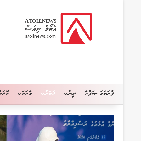
ފުރަތަމަ ޞަފްހާ
ދީން
ޚަބަރު
ވާހަކަ
ކޮލަމް