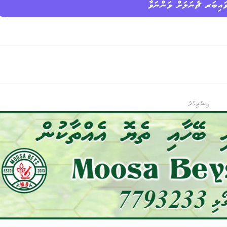
ައިބަރ ޗެނަލަށް ވަންނަވާ
އިޝްތިހާރު