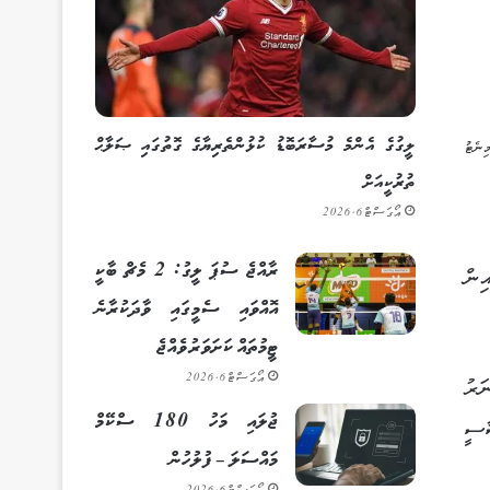
ލީގުގެ އެންމެ މުސާރަބޮޑު ކުޅުންތެރިޔާގެ ގޮތުގައި ޞަލާޙް
ތުރުކީއަށް
އޯގަސްޓް 6, 2026
ރާއްޖެ ސުޕަ ލީގު: 2 މެޗް ބާކީ
ިން
އޮއްވައި ސެމީގައި ވާދަކުރާނެ
ޓީމުތައް ކަށަވަރު ވެއްޖެ
އޯގަސްޓް 6, 2026
ަރު
ޖުލައި މަހު 180 ސްކޭމް
ާސީ
މައްސަލަ – ފުލުހުން