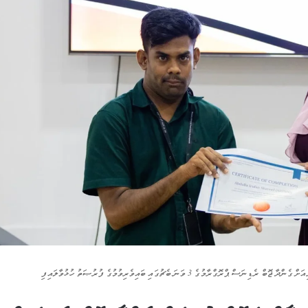
ގްރާމުގެ 3 ވަނަ ބެޗުގައި ބައިވެރިވުމުގެ ފުރުޞަތު ހުޅުވާލައިފި