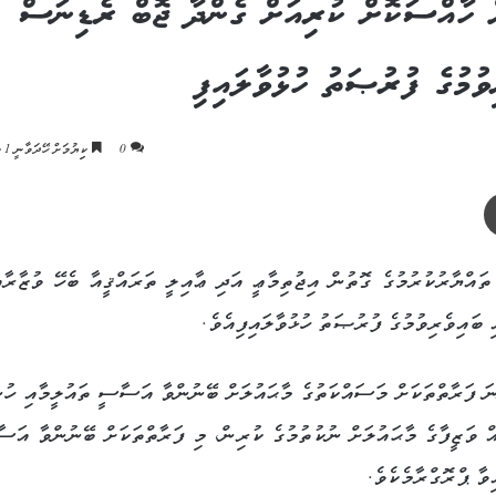
ް ހާއްސަކޮށް ކުރިއަށް ގެންދާ ޖޮބް ރެޑިނަސް
0
ކިިޔުމަށް ހޭދަވާނީ 1 މިނެޓު
ޕްރިންޓް
ތައްޔާރުކުރުމުގެ ގޮތުން އިޖުތިމާޢީ އަދި ޢާއިލީ ތަރައްޤީއާ ބެހޭ ވުޒާރާއ
ަ ފަރާތްތަކަށް މަސައްކަތުގެ މާޙައުލަށް ބޭނުންވާ އަސާސީ ތައުލީމާއި ހުނ
އް ވަޒީފާގެ މާޙައުލަށް ނުކުތުމުގެ ކުރިން، މި ފަރާތްތަކަށް ބޭނުންވާ އަސ
ވާ ޕްރޮގްރާމެކެވެ.