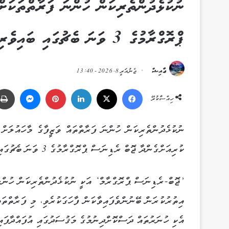
ނުކުޅެދުންތެރިކަން ހުންނަ ފަރާތްތަކަށ
ޕްރޮގްރާމުގެ 3 ވަނަ ބެޗުގައި ބައިވެރިވުމުގެ ފުރުޞަތު ހުޅުވާލައިފި
ޢާއިޝް
ޖެނުއަރީ 8, 2026 - 13:40
Messenger
Pinterest
LinkedIn
X
Facebook
ހިއްސާކުރޭ
ނުކުޅެދުންތެރިކަން ހުންނަ ފަރާތްތައް ވަޒީފާގެ މާހައުލަށް 
ކުރިއަށްގެންދާ ޖޮބް ރެޑިނަސް ޕްރޮގްރާމުގެ 3 ވަނަ ބެޗުގައި ބައިވެރިވުމުގެ ފުރުޞަތު ހުޅުވާލައިފިއެވެ.
’ޖޮބް-ރެޑިނަސް ޕްރޮގްރާމް‘ އަކީ ނުކުޅެދުންތެރިކަން ހުންނ
އިތުރުކުރަން ބޭނުންވެފައިވާކަން ފާހަގަކުރެވި، މި ފަރާތްތަ
އެކި ހުނަރުތައް ދަސްކޮށްދިނުމުގެ މަޤުސަދުގައި އުފައްދާފައި