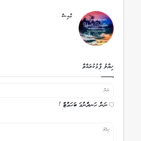
ޢާއިޝް
ޚިޔާލު ފާޅުކުރައްވާ
ނަން ހަނދާނުގަ ބަހައްޓާ !
ޚި
ޔާ
ލު