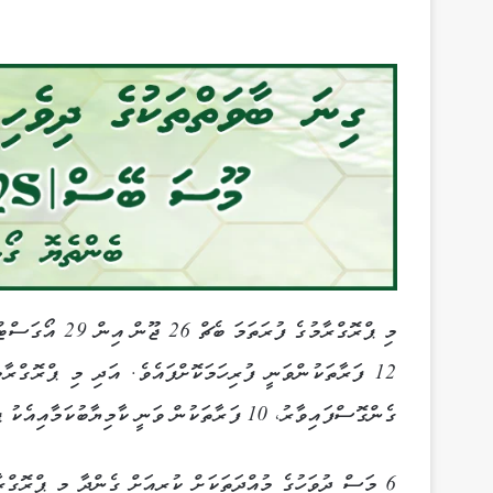
ގެންގޮސްފައިވާރު، 10 ފަރާތަކުން ވަނީ ކާމިޔާބުކަމާއިއެކު ޕްރޮގްރާމް ފުރިހަމަކޮށްފައެވެ.