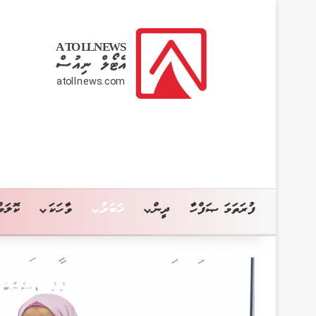
ފުރަތަމަ ޞަފްހާ
ދީން
ޚަބަރު
ވާހަކަ
ކޮލަމް