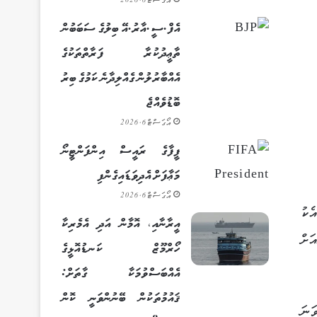
އޯގަސްޓް 6, 2026
އެފް.ސީ.އާރު.އޭ ބިލުގެ ސަބަބުން
ތާޢީދުކުރާ ފަރާތްތަކުގެ
އެއްބާރުލުން ގެއްލިދާނެ ކަމުގެ ބިރު
ބޮޑުވެއްޖެ
އޯގަސްޓް 6, 2026
ފީފާގެ ރައީސް އިންފަންޓީނޯ
މަޢާފަށް އެދިވަޑައިގެންފި
އޯގަސްޓް 6, 2026
އިއެކު
އީރާނާއި، އޮމާން އަދި އެމެރިކާ
 ގެނިޔަލަށް ކުރިއަށް
ހޯރްމޫޒް ކަނޑުއޮޅީގެ
އެއްބަސްވުމަކާ ގާތަށް:
ޤައުމުތަކުން ބޭނުންވަނީ ކޮން
ްދާ މި ޕްރޮގްރާމުގެ 3 ވަނަ ބެޗުގައި ބައިވެރިވުމުގެ ފުރުޞަތު 12 ޖެނުވަރީ 2026 ވަނަ