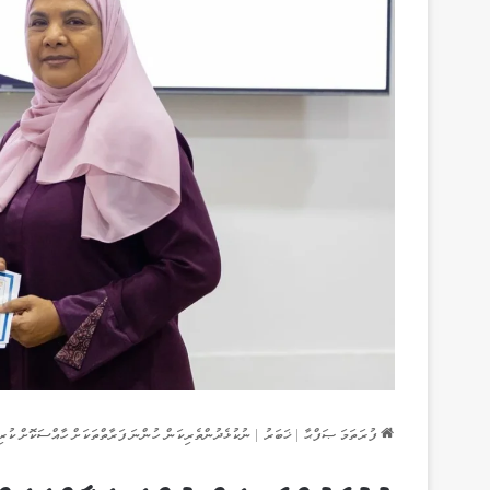
ފުރަތަމަ ޞަފްޙާ
|
ޚަބަރު
|
ނުކުޅެދުންތެރިކަން ހުންނަ ފަރާތްތަކަށް ހާއްސަކޮށް ކުރިއަށް ގެންދާ ޖޮބް ރެޑިނަސް ޕްރޮ