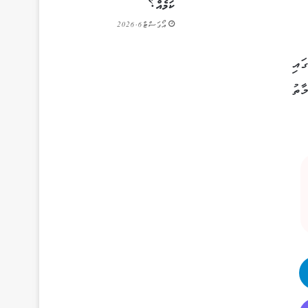
ކަމެއް؟
އޯގަސްޓް 6, 2026
ަޑީގައި
ަޢުލޫމާތު