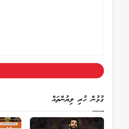
ގުޅުން ހުރި ލިޔުންތައް