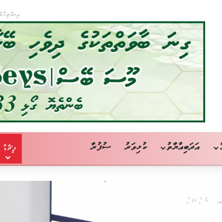
އިޝްތިހާރު
އަދަބިއްޔާތު
ކުޅިވަރު
ސުފުރާ
ފީޗާޑް