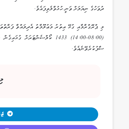
ދުވަހުގެ ނިޔަލަށް ވަނީ ހުޅުވާލެވިފައެވެ.
ސާފުކުރެވޭނެއެވެ.
މި
ޓެލ