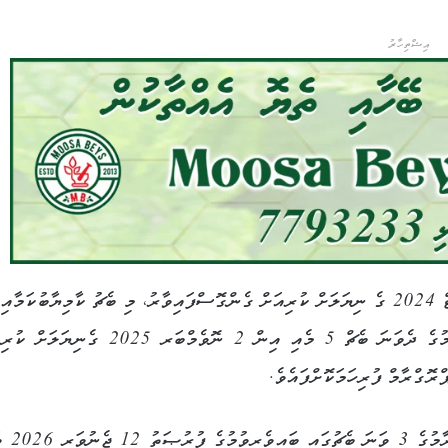
އިޝްތިހާރު
މި ޕްރޮގްރާމުގެ ފުރަތަމަ ބެޗް 26 ޖޫން އިން 29 އޯގަސްޓް 2024 ގެ ނިޔަލަށް ކުރިއަށް ގެންގޮސްފައިވާރު، މި ބެޗު ކާމިޔާބުކަމާ
12 ފަރާތަކުންވަނީ ފުރިހަމަކޮށްފައެވެ. އަދި މި ޕްރޮގްރާމުގެ ދެވަނަ ބެޗް 5 މެއި އިން 2 ނޮވެމްބަރ 2025
6 މަސް ދުވަހުގެ މުއްދަތަކަށް ކުރިއަށް ގެނ