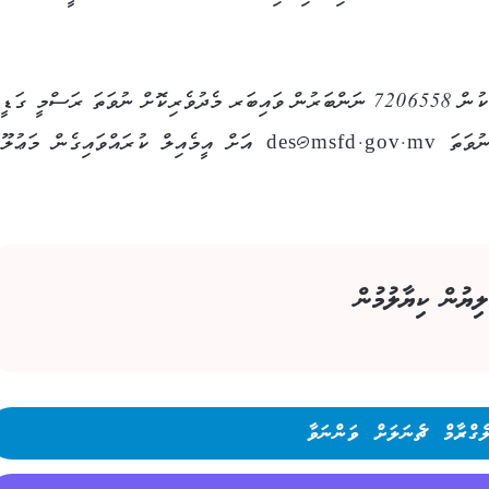
މި ޕްރޮގްރާމާއި ގުޅޭ އިތުރު މަޢުލޫމާތު އެދިލައްވާ ފަރާތްތަކުން 7206558 ނަންބަރުން ވައިބަރ މެދުވެރިކޮށް ނުވަތަ ރަސްމީ ގ
(08:00-14:00) 1433 ކޯލްސެންޓަރަށް ގުޅައިގެން ނުވަތަ des@msfd.gov.mv އަށް އީމެއިލް ކުރައްވައިގެން މ
ލިޔުން ކިޔާލުމުން
ެގްރާމް ޗެނަލަށް ވަންނަވާ