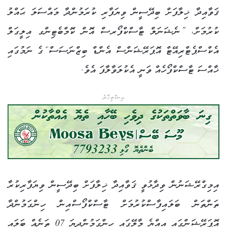
ޤަވާއިދާ ޚިލާފަށް ބިދޭސީން ވިޔަފާރި ކުރަމުންދާ މައްސަލަ ޙައްލު
ކުރުމަށް، ”ނެޝަނަލް ޓާސްކްފޯރސް އޮން ކޮމްބެޓިންގ އިލީގަލް
އެކްސްޕެޓްރިއޭޓް އޮޕަރޭޝަންސް އެންޑް ބިޒްނަސަސް“ގެ ނަމުގައި
ޚާއްސަ ޓާސްކްފޯހެއް ވަނީ އެކުލަވާލާފަ އެވެ.
އިޝްތިހާރު
އިމިގްރޭޝަނުން ވިދާޅުވީ ޤަވާއިދާ ޚިލާފަށް ބިދޭސީން ވިޔަފާރިކުރާ
ތަންތަން ބަލައިފާސްކުރުމަށް ޓާސްކްފޯސްއިން ހިންގަމުންދާ
އޮޕަރޭޝަންގައި އިއްޔެ މާލޭގައި ހިންގަމުންދިޔަ 07 ތަނެއް ބަލައި