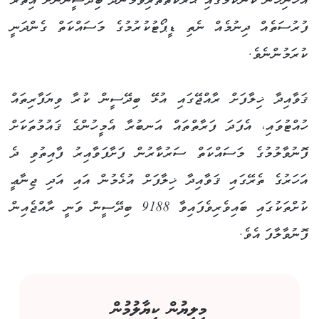
އެހެނިހެން ކަންކަމުގައި ޙަރަކާތްތެރިވަމުންދާ ބިދޭސީންނަށް އިތުރު
ފުރުސަތެއް ދިނުމެއް ނެތި ޑީޕޯޓުކުރުމުގެ މަސައްކަތް ގެންދަނީ
ކުރަމުންނެވެ.
ޤަވާއިދާ ޚިލާފަށް ރާއްޖޭގައި އުޅޭ ބިދޭސީން ކުރާ ވިޔަފާރިތައް
ހުއްޓުވައި، އެފަދަ ފަރާތްތައް އަނބުރާ އެމީހުންގެ ޤައުމުތަކަށް
ފޮނުވާލުމުގެ މަސައްކަތް ސަރުކާރުން ފަށާފަވާއިރު ފާއިތުވި ދެ
އަހަރުގެ ތެރޭގައި ޤަވާއިދާ ޚިލާފަށް އުޅެމުން އައި އަދި ޖިނާޢީ
ކުށްތަކުގައި ބައިވެރިވެފައިވާ 9188 ބިދޭސީން ވަނީ ރާއްޖެއިން
ފޮނުވާލާފަ އެވެ.
މިލިޔުން ކިޔާލުމުން