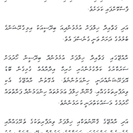
ފާސްކޮށްފައި ކަމަށެވެ.
އަދި ޤަވާއިދާ ޚިލާފަށް އުޅެމުންދިއަ ބިދޭސީއަކު އިމިގްރޭޝަންގެ
ބެލުމުގެ ދަށަށް ވަނީ ގެނެސްފަ އެވެ.
ރާއްޖޭގައި ޤަވާއިދާ ޚިލާފަށް އުޅެމުންދާ ބިދޭސީން ހޯދުމަށް
ސަރުކާރުގެ ކަމާގުޅުންހުރި ހުރިހާ އިދާރާއެއް ގުޅިގެން ބޮޑު
އޮޕަރޭޝަނެއްދަނީ ހިންގަމުންނެވެ. އެގޮތުން ރާއްޖޭގެ އެކި
ވިޔަފާރިތަކުގައާއި، ޤާނޫނާ ޚިލާފު ޢަމަލުތައް ހިންގަމުންދާ ފަރާތްތައް
ހޯދުމުގެ މަސައްކަތްދަނީ ކުރަމުންނެވެ.
އަދި ރާއްޖޭގެ ޤާނޫނުތަކާއި ޚިލާފަށް ވިޔަފާރިތަކުގެ ތެރޭގައްޔާއި