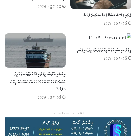
އޯގަސްޓް 6, 2026
ޖުލައި މަހު 180 ސްކޭމް މައްސަލަ – ފުލުހުން
އޯގަސްޓް 6, 2026
ފީފާގެ ރައީސް އިންފަންޓީނޯ މަޢާފަށް އެދިވަޑައިގެންފި
އޯގަސްޓް 6, 2026
އީރާނާއި، އޮމާން އަދި އެމެރިކާ ހޯރްމޫޒް ކަނޑުއޮޅީގެ
އެއްބަސްވުމަކާ ގާތަށް: ޤައުމުތަކުން ބޭނުންވަނީ ކޮން
ކަމެއް؟
އޯގަސްޓް 6, 2026
Below Comments Ad