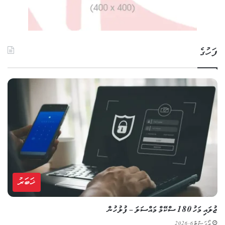
ފަހުގެ
ޚަބަރު
ޖުލައި މަހު 180 ސްކޭމް މައްސަލަ – ފުލުހުން
އޯގަސްޓް 6, 2026