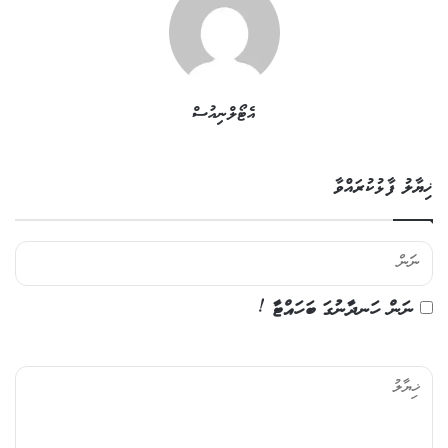
އެޓޯލްނިއުސް
ޚިޔާލު ފާޅުކުރައްވާ
ނަން ހަނދާނުގަ ބަހައްޓާ !
ޚި
ޔާ
ލު