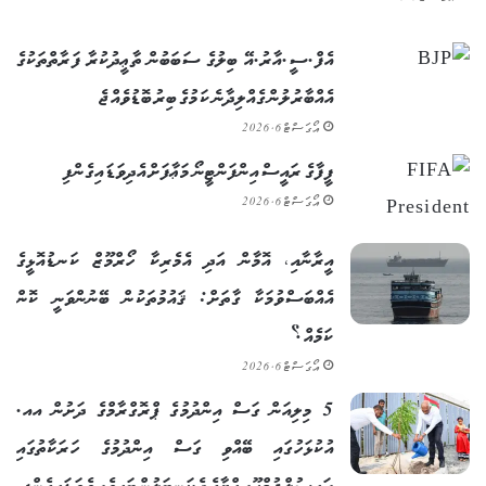
އެފް.ސީ.އާރު.އޭ ބިލުގެ ސަބަބުން ތާޢީދުކުރާ ފަރާތްތަކުގެ
އެއްބާރުލުން ގެއްލިދާނެ ކަމުގެ ބިރު ބޮޑުވެއްޖެ
އޯގަސްޓް 6, 2026
ފީފާގެ ރައީސް އިންފަންޓީނޯ މަޢާފަށް އެދިވަޑައިގެންފި
އޯގަސްޓް 6, 2026
އީރާނާއި، އޮމާން އަދި އެމެރިކާ ހޯރްމޫޒް ކަނޑުއޮޅީގެ
އެއްބަސްވުމަކާ ގާތަށް: ޤައުމުތަކުން ބޭނުންވަނީ ކޮން
ކަމެއް؟
އޯގަސްޓް 6, 2026
5 މިލިއަން ގަސް އިންދުމުގެ ޕްރޮގްރާމްގެ ދަށުން އއ.
އުކުޅަހުގައި ބޭއްވި ގަސް އިންދުމުގެ ހަރަކާތުގައި