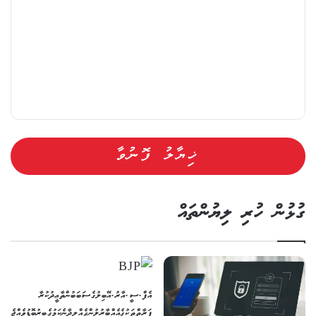
ގުޅުން ހުރި ލިޔުންތައް
އެފް.ސީ.އާރު.އޭ ބިލުގެ ސަބަބުން ތާޢީދުކުރާ
ފަރާތްތަކުގެ އެއްބާރުލުން ގެއްލިދާނެ ކަމުގެ ބިރު ބޮޑުވެއްޖެ