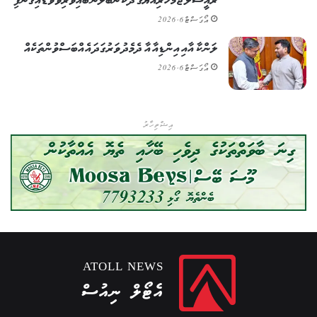
ރައީސުލްޖުމްހޫރިއްޔާގެ ދެކަނބަލުން ބައިވެރިވެވަޑައިގެންފި
އޯގަސްޓް 6, 2026
ލަންކާ އާއި އިންޑިއާ އާ ދެމެދު ވަރުގަދަ އެއްބަސްވުންތަކެއް
އޯގަސްޓް 6, 2026
އިޝްތިހާރު
ATOLL NEWS
އެޓޯލް ނިއުސް