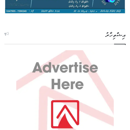
އިޝްތިހާރު