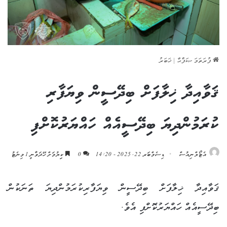
ފުރަތަމަ ޞަފްޙާ
|
ޚަބަރު
ޤަވާއިދާ ޚިލާފަށް ބިދޭސީން ވިޔަފާރި
ކުރަމުންދިޔަ ބިދޭސީއެއް ހައްޔަރުކޮށްފި
އެޓޯލްނިއުސް
ޑިސެމްބަރ 22, 2025 - 14:20
0
ކިިޔުމަށް ހޭދަވާނީ 1 މިނެޓު
ޤަވާއިދާ ޚިލާފަށް ބިދޭސީން ވިޔަފާރިކުރަމުންދިޔަ ތަނަކުން
ބިދޭސީއެއް ހައްޔަރުކޮށްފި އެވެ.