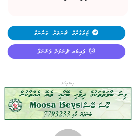
ޓެލެގްރާމް ޗެނަލަށް ވަންނަވާ
ވައިބަރ ޗެނަލަށް ވަންނަވާ
އިޝްތިހާރު