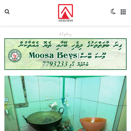
މެނޫ
Switch skin
ހޯދ
އިޝްތިހާރު