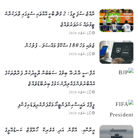
ރާއްޖެ ސުޕަ ލީގު: 2 މެޗް ބާކީ އޮއްވައި ސެމީގައި ވާދަކުރާނެ
ޓީމުތައް ކަށަވަރު ވެއްޖެ
އޯގަސްޓް 6, 2026
ޖުލައި މަހު 180 ސްކޭމް މައްސަލަ – ފުލުހުން
އޯގަސްޓް 6, 2026
އެފް.ސީ.އާރު.އޭ ބިލުގެ ސަބަބުން ތާޢީދުކުރާ ފަރާތްތަކުގެ
އެއްބާރުލުން ގެއްލިދާނެ ކަމުގެ ބިރު ބޮޑުވެއްޖެ
އޯގަސްޓް 6, 2026
ފީފާގެ ރައީސް އިންފަންޓީނޯ މަޢާފަށް އެދިވަޑައިގެންފި
އޯގަސްޓް 6, 2026
އީރާނާއި، އޮމާން އަދި އެމެރިކާ ހޯރްމޫޒް ކަނޑުއޮޅީގެ