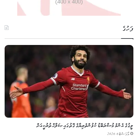
ފަހުގެ
ލީގުގެ އެންމެ މުސާރަބޮޑު ކުޅުންތެރިޔާގެ ގޮތުގައި ޞަލާޙް ތުރުކީއަށް
އޯގަސްޓް 6, 2026