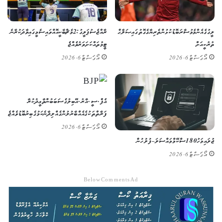
ލީގުގެ އެންމެ މުސާރަބޮޑު ކުޅުންތެރިޔާގެ ގޮތުގައި ޞަލާޙް
ރާއްޖެ ސުޕަ ލީގު: 2 މެޗް ބާކީ އޮއްވައި ސެމީގައި ވާދަކުރާނެ
ތުރުކީއަށް
ޓީމުތައް ކަށަވަރު ވެއްޖެ
އޯގަސްޓް 6, 2026
އޯގަސްޓް 6, 2026
އެފް.ސީ.އާރު.އޭ ބިލުގެ ސަބަބުން ތާޢީދުކުރާ
ފަރާތްތަކުގެ އެއްބާރުލުން ގެއްލިދާނެ ކަމުގެ ބިރު ބޮޑުވެއްޖެ
އޯގަސްޓް 6, 2026
ޖުލައި މަހު 180 ސްކޭމް މައްސަލަ – ފުލުހުން
އޯގަސްޓް 6, 2026
Below Comments Ad