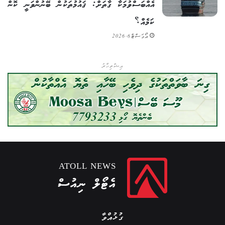
އެއްބަސްވުމަކާ ގާތަށް: ޤައުމުތަކުން ބޭނުންވަނީ ކޮން
ކަމެއް؟
އޯގަސްޓް 6, 2026
އިޝްތިހާރު
ATOLL NEWS
އެޓޯލް ނިއުސް
ގުޅުއްވާ