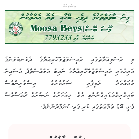
އިޝްތިހާރު
މި ރަސްމިއްޔާތުގައި ރައީސުލްޖުމްހޫރިއްޔާގެ ދެކަނބަލުންގެ
އަރިހުގައި ރައީސުލްޖުމްހޫރިއްޔާގެ ނައިބު އަލްއުސްތާޛު ޙުސައިން
މުޙައްމަދު ލަޠީފާއި ސަރުކާރުގެ އިސްވެރިންވެސް
ބައިވެރިވެވަޑައިގެންނެވި އެވެ. މިއަހަރުގެ ނަޞްރުގެ ދުވަސްވެސް
ފެށީ، ބޮޑު ޖަމާޢަތުގައި ކުރި ފަތިސްނަމާދުންނެވެ.