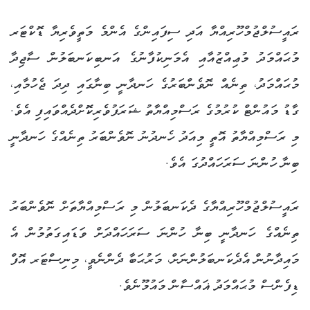
ރައީސުލްޖުމްހޫރިއްޔާ އަދި ސިފައިންގެ އެންމެ މަތީވެރިޔާ ޑޮކްޓަރ
މުޙައްމަދު މުޢިއްޒުއާއި އެމަނިކުފާނުގެ އަނބިކަނބަލުން ސާޖިދާ
މުޙައްމަދު، ތިނެއް ނޮވެންބަރުގެ ހަނދާނީ ބިނާގައި ދިދަ ޖެހުމާއި،
ގާޑު މައުންޓް ކުރުމުގެ ރަސްމިއްޔާތު ޝަރަފުވެރިކޮށްދެއްވައިފި އެވެ.
މި ރަސްމިއްޔާތު އޮތީ މިއަދު ހެނދުނު ނޮވެންބަރު ތިނެއްގެ ހަނދާނީ
ބިނާ ހުންނަ ސަރަހައްދުގަ އެވެ.
ރައީސުލްޖުމްހޫރިއްޔާގެ ދެކަނބަލުން މި ރަސްމިއްޔާތަށް ނޮވެންބަރު
ތިނެއްގެ ހަނދާނީ ބިނާ ހުންނަ ސަރަހައްދަށް ވަޑައިގަތުމުން އެ
މައިދާނުން އެދެކަނބަލުންނަށް، މަރުޙަބާ ދެންނެވީ، މިނިސްޓަރ އޮފް
ޑިފެންސް މުޙައްމަދު ޣައްސާން މައުމޫނެވެ.