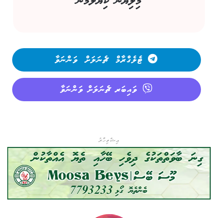
މިލިޔުން ކިޔާލުމުން
ޓެލެގްރާމް ޗެނަލަށް ވަންނަވާ
ވައިބަރ ޗެނަލަށް ވަންނަވާ
އިޝްތިހާރު