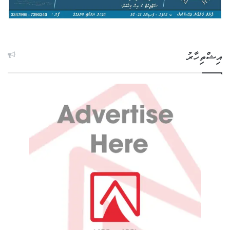
އިޝްތިހާރު