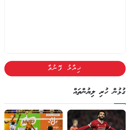
ގުޅުން ހުރި ލިޔުންތައް