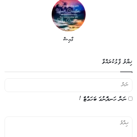
ޢާއިޝް
ޚިޔާލު ފާޅުކުރައްވާ
ނަން ހަނދާނުގަ ބަހައްޓާ !
ޚި
ޔާ
ލު