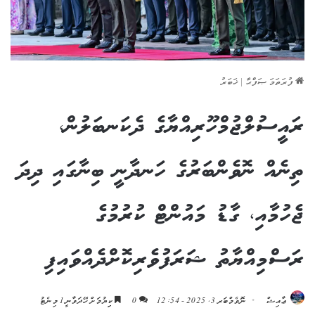
ފުރަތަމަ ޞަފްޙާ
|
ޚަބަރު
ރައީސުލްޖުމްހޫރިއްޔާގެ ދެކަނބަލުން،
ތިނެއް ނޮވެންބަރުގެ ހަނދާނީ ބިނާގައި ދިދަ
ޖެހުމާއި، ގާޑު މައުންޓް ކުރުމުގެ
ރަސްމިއްޔާތު ޝަރަފުވެރިކޮށްދެއްވައިފި
ޢާއިޝް
ނޮވެމްބަރ 3, 2025 - 12:54
0
ކިިޔުމަށް ހޭދަވާނީ 1 މިނެޓު