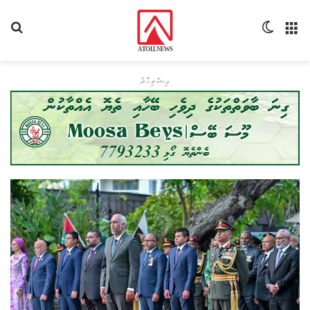
މެނޫ
Switch skin
ހޯދ
އިޝްތިހާރު