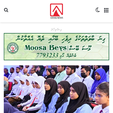
މެނޫ
Switch skin
ހޯދ
އިޝްތިހާރު