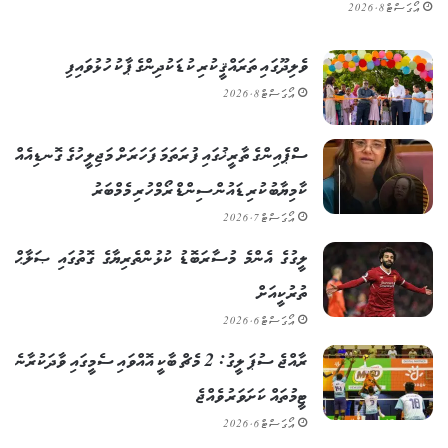
އޯގަސްޓް 8, 2026
ވެލިދޫގައި ތަރައްޤީކުރި ކުޑަކުދިންގެ ޕާކު ހުޅުވައިފި
އޯގަސްޓް 8, 2026
ސްޕެއިންގެ ތާރީޚުގައި ފުރަތަމަ ފަހަރަށް މަޖިލީހުގެ ގޮނޑިއެއް
ކާމިޔާބުކުރި ޑައުން ސިންޑްރޯމްހުރި މެމްބަރު
އޯގަސްޓް 7, 2026
ލީގުގެ އެންމެ މުސާރަބޮޑު ކުޅުންތެރިޔާގެ ގޮތުގައި ޞަލާޙް
ތުރުކީއަށް
އޯގަސްޓް 6, 2026
ރާއްޖެ ސުޕަ ލީގު: 2 މެޗް ބާކީ އޮއްވައި ސެމީގައި ވާދަކުރާނެ
ޓީމުތައް ކަށަވަރު ވެއްޖެ
އޯގަސްޓް 6, 2026