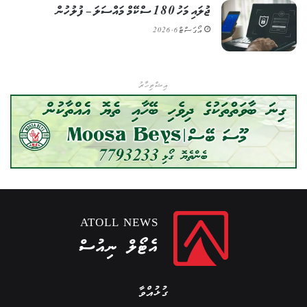
ޖުލައި މަހު 180 ސްކޭމް މައްސަލަ – ފުލުހުން
އޯގަސްޓް 6, 2026
އިޝްތިހާރު
ATOLL NEWS
އެޓޯލް ނިއުސް
ގުޅުއްވާ