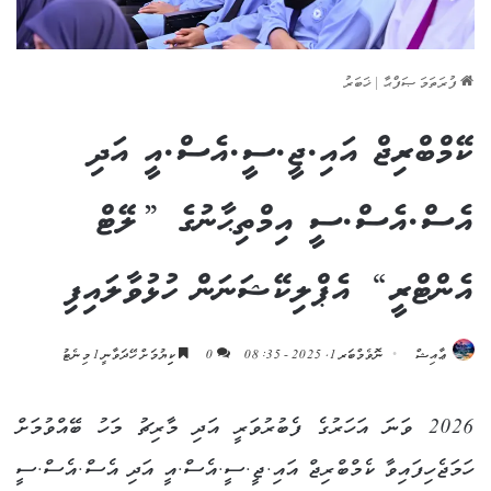
ފުރަތަމަ ޞަފްޙާ
|
ޚަބަރު
ކޭމްބްރިޖް އައި.ޖީ.ސީ.އެސް.އީ އަދި
އެސް.އެސް.ސީ އިމްތިޙާނުގެ ”ލޭޓް
އެންޓްރީ“ އެޕްލިކޭޝަނަން ހުޅުވާލައިފި
ޢާއިޝް
ނޮވެމްބަރ 1, 2025 - 08:35
0
ކިިޔުމަށް ހޭދަވާނީ 1 މިނެޓު
2026 ވަނަ އަހަރުގެ ފެބުރުވަރީ އަދި މާރިޗު މަހު ބޭއްވުމަށް
ހަމަޖެހިފައިވާ ކެމްބްރިޖް އައި.ޖީ.ސީ.އެސް.އީ އަދި އެސް.އެސް.ސީ