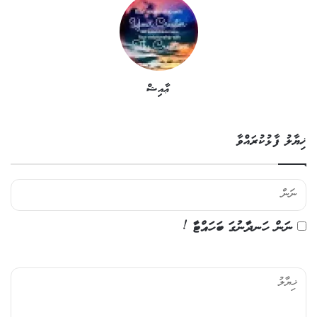
ޢާއިޝް
ޚިޔާލު ފާޅުކުރައްވާ
ނަން ހަނދާނުގަ ބަހައްޓާ !
ޚި
ޔާ
ލު