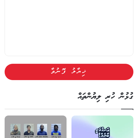
ގުޅުން ހުރި ލިޔުންތައް