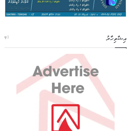
އިޝްތިހާރު