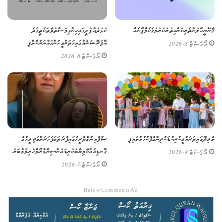
ޤާނޫނީ ހޭލުންތެރިކަން އިތުރުކުރުމުގެ ކެމްޕޭނެއް
ކުޅުދުއްފުށީގައި ހިންގި މަސްތުވާތަކެތީގެ ދެ
އޮޕަރޭޝަނެއްގައި ހަތަރު މީހުން ހައްޔަރުކޮށްފި
އޯގަސްޓް 8, 2026
އޯގަސްޓް 8, 2026
ވެލިދޫގައި ތަރައްޤީކުރި ކުޑަކުދިންގެ ޕާކު ހުޅުވައިފި
ސްޕެއިންގެ ތާރީޚުގައި ފުރަތަމަ ފަހަރަށް މަޖިލީހުގެ
ގޮނޑިއެއް ކާމިޔާބުކުރި ޑައުން ސިންޑްރޯމްހުރި މެމްބަރު
އޯގަސްޓް 8, 2026
އޯގަސްޓް 7, 2026
Below Comments Ad