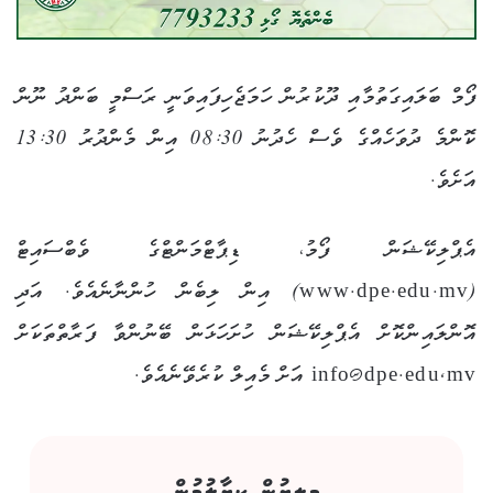
ފޯމް ބަލައިގަތުމާއި ދޫކުރުން ހަމަޖެހިފައިވަނީ ރަސްމީ ބަންދު ނޫން
ކޮންމެ ދުވަހެއްގެ ވެސް ހެދުނު 08:30 އިން މެންދުރު 13:30
އަށެވެ.
އެޕްލިކޭޝަން ފޯމު، ޑިޕާޓްމަންޓްގެ ވެބްސައިޓް
(www.dpe.edu.mv) އިން ލިބެން ހުންނާނެއެވެ. އަދި
އޮންލައިންކޮށް އެޕްލިކޭޝަން ހުށަހަޅަން ބޭނުންވާ ފަރާތްތަކަށް
info@dpe.edu,mv އަށް މެއިލް ކުރެވޭނެއެވެ.
މިލިޔުން ކިޔާލުމުން