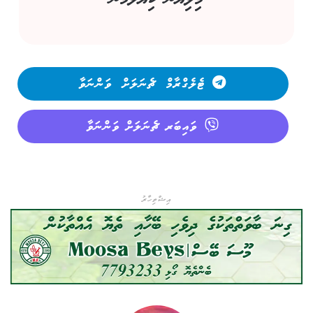
ޓެލެގްރާމް ޗެނަލަށް ވަންނަވާ
ވައިބަރ ޗެނަލަށް ވަންނަވާ
އިޝްތިހާރު