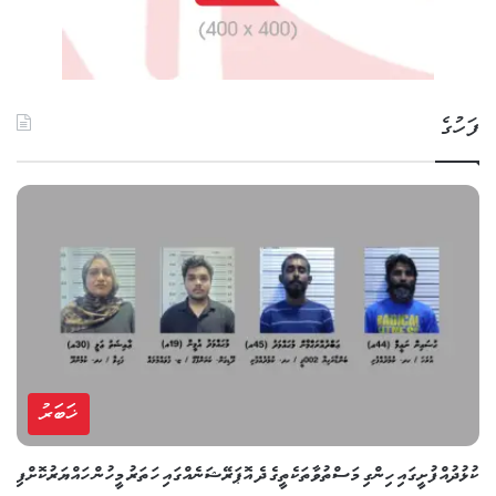
ފަހުގެ
ޚަބަރު
ކުޅުދުއްފުށީގައި ހިންގި މަސްތުވާތަކެތީގެ ދެ އޮޕަރޭޝަނެއްގައި ހަތަރު މީހުން ހައްޔަރުކޮށްފި