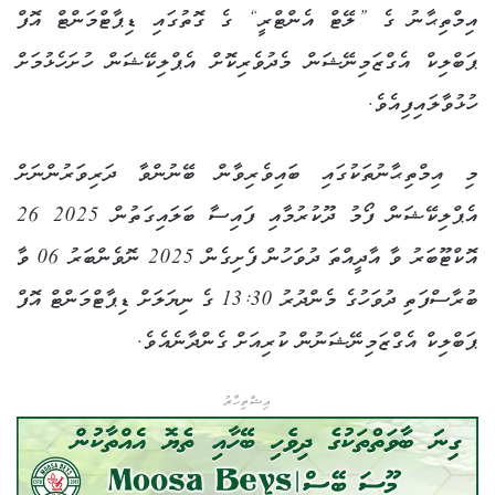
އިމްތިޙާނު ގެ ”ލޭޓް އެންޓްރީ“ ގެ ގޮތުގައި ޑިޕާޓްމަންޓް އޮފް
ޕަބްލިކް އެގްޒަމިނޭޝަން މެދުވެރިކޮށް އެޕްލިކޭޝަން ހުށަހެޅުމަށް
ހުޅުވާލައިފިއެވެ.
މި އިމްތިޙާނުތަކުގައި ބައިވެރިވާން ބޭނުންވާ ދަރިވަރުންނަށް
އެޕްލިކޭޝަން ފޯމު ދޫކުރުމާއި ފައިސާ ބަލައިގަތުން 2025 26
އޮކްޓޫބަރު ވާ އާދީއްތަ ދުވަހުން ފެށިގެން 2025 ނޮވެންބަރު 06 ވާ
ބުރާސްފަތި ދުވަހުގެ މެންދުރު 13:30 ގެ ނިޔަލަށް ޑިޕާޓްމަންޓް އޮފް
ޕަބްލިކް އެގްޒަމިނޭޝަނުން ކުރިއަށް ގެންދާނެއެވެ.
އިޝްތިހާރު