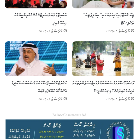
ޒިކޫ، ރާއްޖޭގައި ހުރި ހަމައެކަނި ”ނިއޯލިފްޓިން“
ޔުނައިޓް ގްލޯބަލް ސަމިޓް 2026 ކާމިޔާބީއާއެކު
ތެރަޕިސްޓް
ނިންމާލައިފި
އޯގަސްޓް 5, 2026
އޯގަސްޓް 5, 2026
މޫސުމް ގޯސްވުމުގެ ސަބަބުން ޙާލުގައި ޖެހުނު ފަރާތްތަކަށް
ހުރުމުޒު ކޯރު ބައިޕާސްކުރުމުގެ ސަބަބުން ސަޢޫދީގެ
އެހީވުމަށް އިތުރު 75 މިލިއަން ރުޕީސް
އަރާމްކޯއަށް ބޮޑު ފައިދާއެއް
އޯގަސްޓް 5, 2026
އޯގަސްޓް 5, 2026
Below Comments Ad