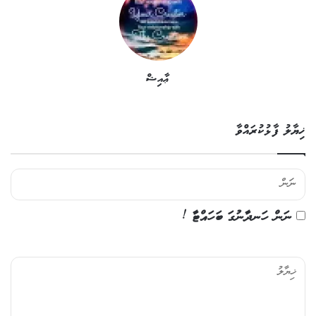
ޢާއިޝް
ޚިޔާލު ފާޅުކުރައްވާ
ނަން ހަނދާނުގަ ބަހައްޓާ !
ޚި
ޔާ
ލު