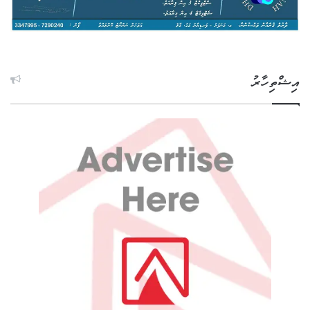
އިޝްތިހާރު