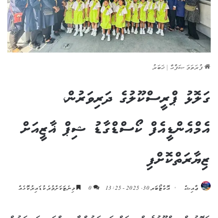
ފުރަތަމަ ޞަފްޙާ
|
ޚަބަރު
ގަލޮޅު ޕްރީސްކޫލުގެ ދަރިވަރުން،
އެމްއެންޑީއެފް ކޯސްޑްގާޑު ޝިޕް ޣާޒީއަށް
ޒިޔާރަތްކޮށްފި
ޢާއިޝް
އޮކްޓޯބަރ 30, 2025 - 13:25
0
މިނެޓަކަށްވުރެ ކުޑައިރުކޮޅެއް