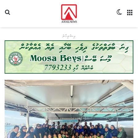
މެނޫ
Switch skin
ހޯދ
އިޝްތިހާރު