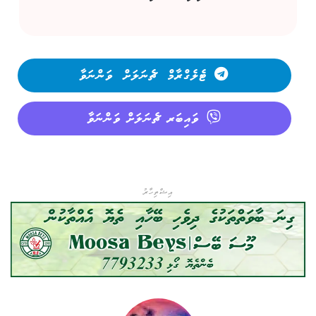
ޓެލެގްރާމް ޗެނަލަށް ވަންނަވާ
ވައިބަރ ޗެނަލަށް ވަންނަވާ
އިޝްތިހާރު