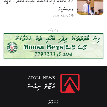
81 އަށްވުރެ ގިނަ މަޝްރޫޢު ކުރިއަށް އެބަދޭ – ވަޒީރު
ޑރ.ޝަހީމް
އޯގަސްޓް 5, 2026
އިޝްތިހާރު
ATOLL NEWS
އެޓޯލް ނިއުސް
ގުޅުއްވާ