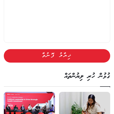
ގުޅުން ހުރި ލިޔުންތައް