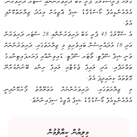
ގަލޮޅު ޕްރީސްކޫލުގެ ޕްރީ ކަބް ދަރިވަރުންނާއި ސްޓަރ ދަރިވަރުން،
އެމްއެންޑީއެފް ކޯސްޑްގާޑު ޝިޕް ޣާޒީއަށް މިއަދު ޒިޔާރަތްކޮށްފި
އެވެ.
އެ ސްކޫލުގެ 45 ޕްރީ ކަބް ދަރިވަރުންނާއި 28 ސްޓަރ ދަރިވަރުން
އަދި 18 މުދައްރިސުން ބައިވެރިވި މި ޒިޔާރަތުގައި، ދަރިވަރުންނަށް
ވަނީ ޝިޕް ސޭފްޓީ، ވޯޓަރ ސޭފްޓީ، ޑައިވިންއާއި ފަޔަރފައިޓިންގގެ
ތަޢާރަފާއި، އަދި ލައިފް ޖެކެޓާއި ލައިފް ރިންގ ބޭނުންކުރާނޭ
ގޮތްތައް ކިޔައިދީފަ އެވެ.
މި ޒިޔާރަތުގައި، ދަރިވަރުންނަށް މަޢުލޫމާތު ފޯރުކޮށްދިނީ
އެމްއެންޑީއެފް ކޯސްޑްގާޑު ޝިޕް ޣާޒީގެ ސިފައިންނެވެ.
މިލިޔުން ކިޔާލުމުން