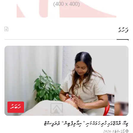
ފަހުގެ
ޚަބަރު
ޒިކޫ، ރާއްޖޭގައި ހުރި ހަމައެކަނި ”ނިއޯލިފްޓިން“ ތެރަޕިސްޓް
އޯގަސްޓް 5, 2026