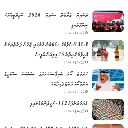
ޔުނައިޓް ގްލޯބަލް ސަމިޓް 2026 ކާމިޔާބީއާއެކު
ނިންމާލައިފި
އޯގަސްޓް 5, 2026
މޫސުމް ގޯސްވުމުގެ ސަބަބުން ޙާލުގައި ޖެހުނު ފަރާތްތަކަށް
އެހީވުމަށް އިތުރު 75 މިލިއަން ރުޕީސް
އޯގަސްޓް 5, 2026
ހުރުމުޒު ކޯރު ބައިޕާސްކުރުމުގެ ސަބަބުން ސަޢޫދީގެ
އަރާމްކޯއަށް ބޮޑު ފައިދާއެއް
އޯގަސްޓް 5, 2026
3އަހަރަށްފަހު 112 ޝަހީދުން ވަޅުލައިފި
އޯގަސްޓް 5, 2026