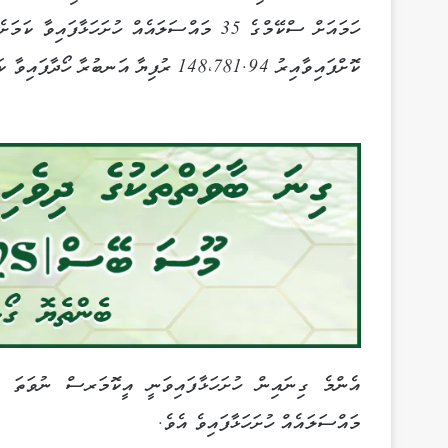
ކޮށްފައިވާއިރު 148،781.94 ރުފިޔާ އަނބުރާ ހޯދާފައިވާ ކަމަށް ތަފާސްހިސާބުތަކުން ދައްކަ އެވެ.
މައްސަލައެއް ހުށަހަޅާފައިވެ އެވެ.