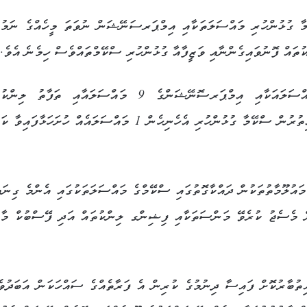
ާ ގުޅުންހުރި މައްސަލަތަކާއި އިމްޕަރސަނޭޝަން ނުވަތަ މީހެއްގެ ނަމުގ
ުތައް ފޮނުވައިގެންނާއި ވަޒީފާއާ ގުޅުންހުރި ސްކޭމްތައްވެސް ހިމެނެ އެވެ.
އެގޮތުން ބޭރު ފައިސާ މާރުކުރުމާ ގުޅުންހުރި 6 މައްސަލައަކާއި އިމްޕަރސޮނޭޝަންގެ 9 މައްސަލައާއި ތަފާތު
ފޮނުވައިގެންނާއި ވަޒީފާއާ ގުޅުންހުރި 6 މައްސަލައެއްގެ އިތުރުން ސްކޭމާ ގުޅުންހުރި އެހެނިހެން 1 މައްސަލައެއް ހުށަހަޅާ
ައުލޫމާތުތަކުން ދައްކާގޮތުގައި ސްކޭމްގެ މައްސަލަތަކުގައި އެންމެ ގިނައ
ޮށް މެސެޖު ކުރެވޭ މަންސަތަކާއި ފިޝިންގ ލިންކުތައް އަދި ފޭސްބުކް މާކ
ިތުބާރުކޮށް ފައިސާ ދިނުމުގެ ކުރިން އެ ފަރާތެއްގެ ސައްހަކަން އަބަދުވ