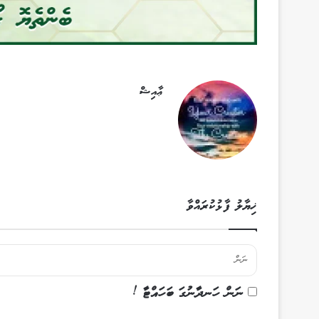
ޢާއިޝް
ޚިޔާލު ފާޅުކުރައްވާ
ނަން ހަނދާނުގަ ބަހައްޓާ !