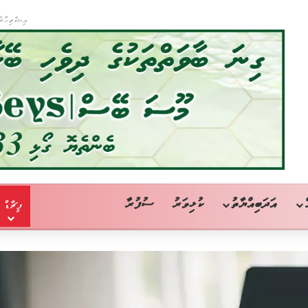
އިޝްތިހާރު
އަދަބިއްޔާތު
ކުޅިވަރު
ސުފުރާ
ފީޗާޑް