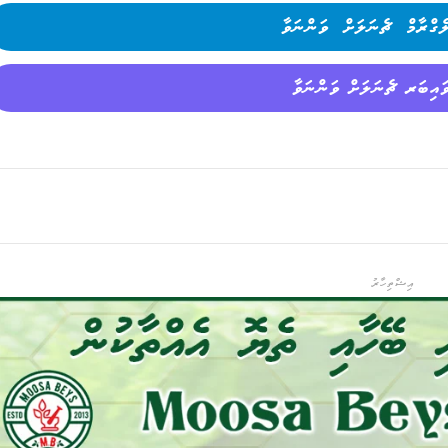
ެގްރާމް ޗެނަލަށް ވަންނަވާ
ައިބަރ ޗެނަލަށް ވަންނަވާ
އިޝްތިހާރު