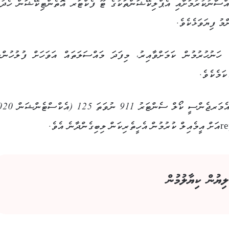
ިއްސާނުކުރުމަށާއި އެޕްލިކޭޝަންތަކުގެ ޓޫ ފެކްޓަރ އޮތެންޓިކޭޝަން ހެދުމ
މު ފިޔަވަޅެކެވެ.
ހަނުހުރުމުން ކަމަށްވާއިރު، މިފަދަ މައްސަލަތައް އަވަހަށް ފުލުހުންނ
ަމެކެވެ.
ލިޔުން ކިޔާލުމުން