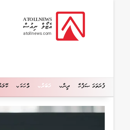
ފުރަތަމަ ޞަފްހާ
ދީން
ޚަބަރު
ވާހަކަ
ކޮލަމް