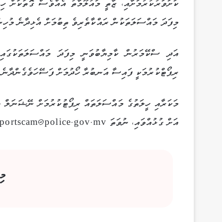
ކަށަވަރުކުރުމަށާއި، ޒާތީ މައުލޫމާތު އެއްވެސް ގޮތަކަށް ހ
މިފަދަ މައްސަލަތަކުން ރައްކާތެރިވެ ތިބުމަށް އެޅިދާނެ މުހިން
އަދި ސްކޭމަރުން ކާމިޔާބުވަނީ މިފަދަ މައްސަލަތަކުގައި 
ރިޕޯޓްކުރުމަކީ ފައިސާ އަނބުރާ ހޯދުމަށް ފަސޭހަވެގެންދާނެ ކ
އަށް ގުޅުއްވައި، ނުވަތަ reportscam@police.gov.mvއަށް އީމެއިލް ކުރުމުން އެހީތެރިކަން ލިބިގެންދާނެ އެވެ.
މި