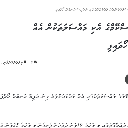
ްސަލަތަކުން އެއް ލައްކައަށްވުރެ ގިނަ ފައިސާ އަނބުރާ ހޯދައިފި
 ސްކޭމްގެ އެކި މައްސަލަތަކުން އެއް
ޯދައިފި
0
ކިިޔުމަށް ހޭދަވާނީ 1 މިނެޓު
ޕްރިންޓް
ކޭމްގެ މައްސަލަތަކުގައި އެއް ލައްކައަށްވުރެ ގިނަ ރުފިޔާ އަނބުރާ ހޯދާފައ
ފުލުހުންގެ އެންޓި ސްކޭމް ސެންޓަރުގެ ތަފާސްހިސާބުތަކުން ދައްކާގޮތުގައި މި މަހުގެ 19ވަނ