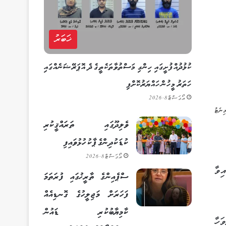
ޚަބަރު
ކުޅުދުއްފުށީގައި ހިންގި މަސްތުވާތަކެތީގެ ދެ އޮޕަރޭޝަނެއްގައި
ހަތަރު މީހުން ހައްޔަރުކޮށްފި
އޯގަސްޓް 8, 2026
ވެލިދޫގައި ތަރައްޤީކުރި
ކުޑަކުދިންގެ ޕާކު ހުޅުވައިފި
އޯގަސްޓް 8, 2026
ިވާ
ސްޕެއިންގެ ތާރީޚުގައި ފުރަތަމަ
ފަހަރަށް މަޖިލީހުގެ ގޮނޑިއެއް
ކާމިޔާބުކުރި ޑައުން
ަ ދުވަހުން ފެށިގެން މި މަހުގެ 25ވަނަ ދުވަހާ