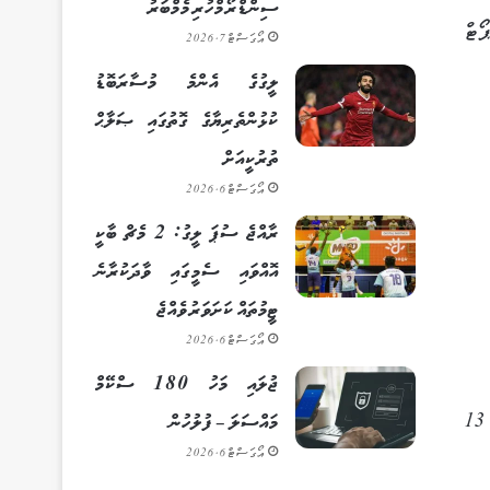
ސިންޑްރޯމްހުރި މެމްބަރު
ކަމަށް ރިޕޯޓް
އޯގަސްޓް 7, 2026
ލީގުގެ އެންމެ މުސާރަބޮޑު
ކުޅުންތެރިޔާގެ ގޮތުގައި ޞަލާޙް
ތުރުކީއަށް
އޯގަސްޓް 6, 2026
ރާއްޖެ ސުޕަ ލީގު: 2 މެޗް ބާކީ
އޮއްވައި ސެމީގައި ވާދަކުރާނެ
ޓީމުތައް ކަށަވަރު ވެއްޖެ
އޯގަސްޓް 6, 2026
ޖުލައި މަހު 180 ސްކޭމް
އެންމެ ގިނައިން ހުށަހަޅާފައިވަނީ އީކޮމަރސް ނުވަތަ އޮންލައިން ވިޔަފާރިއާ ގުޅުންހުރި މައްސަލަތަކެވެ. އެގޮތުން އެފަދަ 13
މައްސަލަ – ފުލުހުން
އޯގަސްޓް 6, 2026