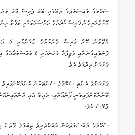
ސްކޭމްގެ މައްސަލަތުގެ ތެރޭގައި ބޭރު ފައިސާ މާރު ކުރުމ
އޮޅުވާލައިގެން ފައިސާ ހޯދުމުގެ މައްސަލަތަކާއި ތަފާތު ލިންކ
ފުލުހުން ވިދާޅުވެ އެވެ.
ފުލުހުންގެ އެންޓި ސްކޭމްގެ ސެންޓަރުން އާންމުކޮށްފައިވާ މ
ބޭނުންކޮށްފައިވަނީ ފޯންކޯލާއި، އައިބޭ އާއި އޮންލައިންކ
ޕްލޭސް އެވެ.
ސްކޭމްގެ މައްސަލަތަކުން ރައްކާތެރިވެ ތިބުމުގެ ގޮތުން އ