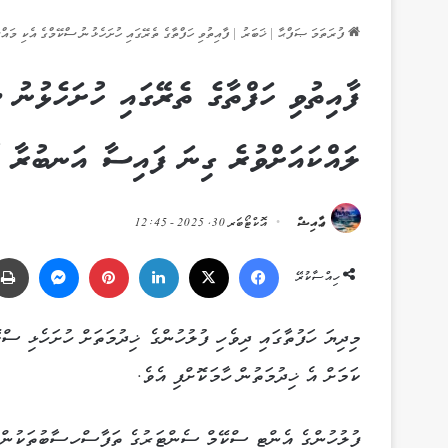
ފުރަތަމަ ޞަފްޙާ
|
ޚަބަރު
|
ފާއިތުވި ހަފްތާގެ ތެރޭގައި ހުށަހެޅުނު ސްކޭމްގެ އެކި މައ
ފާއިތުވި ހަފްތާގެ ތެރޭގައި ހުށަހެޅުނު
ލައްކައަށްވުރެ ގިނަ ފައިސާ އަނބުރާ ހ
ޢާއިޝް
އޮކްޓޯބަރ 30, 2025 - 12:45
Messenger
Pinterest
LinkedIn
X
Facebook
ހިއްސާކުރޭ
މިދިޔަ ހަފުތާގައި ދިވެހި ފުލުހުންގެ ޚިދުމަތަށް ހުށަހެޅި ސް
ކަމަށް އެ ޚިދުމަތުން ހާމަކޮށްފި އެވެ.