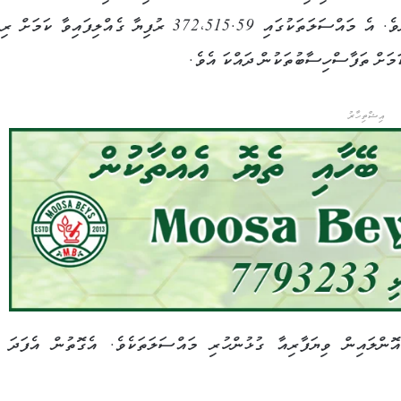
ހަމައަށް ސްކޭމްގެ 35 މައްސަލައެއް ހުށަހަޅާފައިވާ ކަމަށެވެ. އެ މައްސަލަތަކުގައި 372،515.59 ރުފިޔާ ގެއްލިފައިވާ 
އިޝްތިހާރު