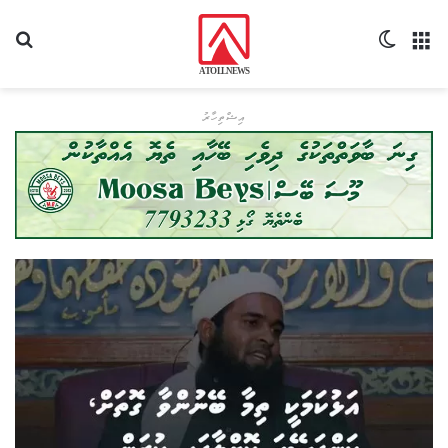
މެނޫ
Switch skin
ހޯދ
އިޝްތިހާރު