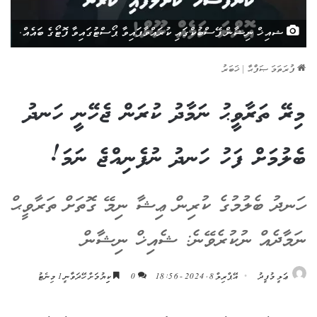
ޝއިޚް ނިޝާން ފޭސްބުކްގައި ކުރައްވާފައިވާ ޕޯސްޓުގައިވާ ފޮޓޯގެ ބައެއް.
ފުރަތަމަ ޞަފްޙާ
|
ޚަބަރު
މިރޭ ތަރާވީޙު ނަމާދު ކުރަން ޖެހޭނީ ހަނދު
ބެލުމަށް ފަހު ހަނދު ނުފެނިއްޖެ ނަމަ!
ހަނދު ބެލުމުގެ ކުރިން ޢިޝާ ނިމޭ ގޮތަށް ތަރާވީޙް
ނަމާދެއް ނުކުރެވޭނެ: ޝެއިޚް ނިޝާން
ޢަލީ މުފީދު
އޭޕްރިލް 8, 2024 - 18:56
0
ކިިޔުމަށް ހޭދަވާނީ 1 މިނެޓު