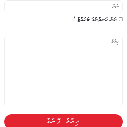
ނަން ހަނދާނުގަ ބަހައްޓާ !
ޚި
ޔާ
ލު