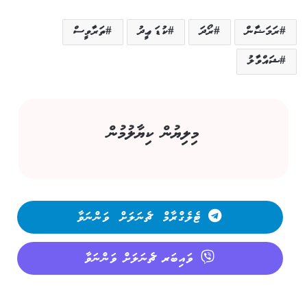
ރަމަޟާން
ރޯދަ
ކުޑަ ޢީދު
ތަރާވީސް
ޝައްވާލު
މިލިޔުން ކިޔާލުމުން
ޓެލެގްރާމް ޗެނަލަށް ވަންނަވާ
ވައިބަރ ޗެނަލަށް ވަންނަވާ