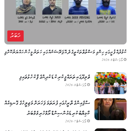
ޚަބަރު
ކުޅުދުއްފުށީގައި ހިންގި މަސްތުވާތަކެތީގެ ދެ އޮޕަރޭޝަނެއްގައި ހަތަރު މީހުން ހައްޔަރުކޮށްފި
އޯގަސްޓް 8, 2026
ވެލިދޫގައި ތަރައްޤީކުރި ކުޑަކުދިންގެ ޕާކު ހުޅުވައިފި
އޯގަސްޓް 8, 2026
ސްޕެއިންގެ ތާރީޚުގައި ފުރަތަމަ ފަހަރަށް މަޖިލީހުގެ ގޮނޑިއެއް
ކާމިޔާބުކުރި ޑައުން ސިންޑްރޯމްހުރި މެމްބަރު
އޯގަސްޓް 7, 2026