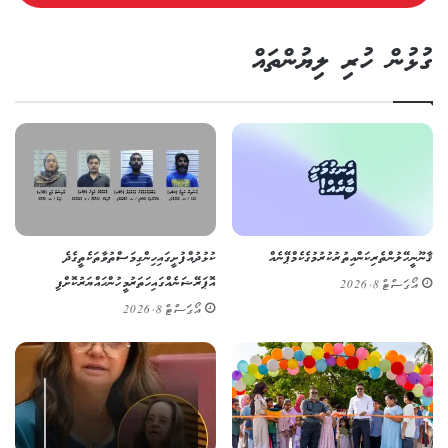
ގުޅުން ހުރި ލިޔުންތައް
ޤާނޫނީ ހޭލުންތެރިކަން އިތުރުކުރުމުގެ ކެމްޕޭނެއް
ކުޅުދުއްފުށީގައި ހިންގި މަސްތުވާތަކެތީގެ ދެ
އޮޕަރޭޝަނެއްގައި ހަތަރު މީހުން ހައްޔަރުކޮށްފި
އޯގަސްޓް 8, 2026
އޯގަސްޓް 8, 2026