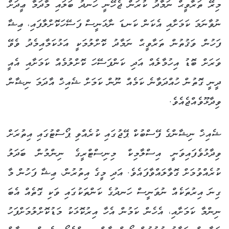
މިރޭ ތަރާވީޙް ނަމާދު ކުރަން ޖެހޭނީ ހަނދު ބަލައި މާދަމާ ޢީދަށް
ނުވާނަމަ ކަމަށާއި އެކަން ކަނޑަ ނާޅަނީސް ފަސޭހަކޮށްލާފައި، ޢިޝާ
ފަހުން ވަޤުތުން ތަރާވީޙް ނަމާދު ކޮށްލުމަކީ އަޅުކަމާއިމެދު ވެވޭ
ވަރަށް ބޮޑު އިހުމާލެއް އަދި ކަންފަސޭހަ ކޮށްލުމެއް ކަމަށާއި އެއީ
ދީނީ ގޮތުން ހުއްދަވާނެ ކަމެއް ނޫން ކަމަށް ޝެއިޚް އާދަމަ ނިޝާން
ވިދާޅޫވެއްޖެއެވެ.
ޝެއިޚް ނިޝާންގެ ފޭސްބުކް ޕޭޖުގައި ކުރެއްވި ޕޯސްޓުގައި އިތުރަށް
ވިދާޅުވެފައިވަނީ އިސްލާމިކް މިނިސްޓްރީގެ ނިންމުން ބަދަލު
ކުރެއްވުމަށް ގޮވާލައްވާފައެވެ. އަދި މީގެ އިތުރުން، ޢިޝާ ފަހުން މާ
ގިނަ އިރުތަކެއް ނުވަނީސް ހަނދުގެ ކަންތަކުގައި ވަކި ގޮތެއް އެބަ
ނިންމާ ކަމަށާއި، އެހެން ކަމުން އެހާ އިރުކޮޅަކު މަޑުކޮށްލުމަށްފަހު