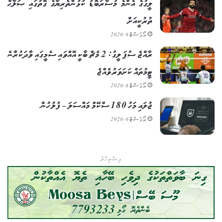
ލީގުގެ އެންމެ މުސާރަބޮޑު ކުޅުންތެރިޔާގެ ގޮތުގައި ޞަލާޙް
ތުރުކީއަށް
އޯގަސްޓް 6, 2026
ރާއްޖެ ސުޕަ ލީގު: 2 މެޗް ބާކީ އޮއްވައި ސެމީގައި ވާދަކުރާނެ
ޓީމުތައް ކަށަވަރު ވެއްޖެ
އޯގަސްޓް 6, 2026
ޖުލައި މަހު 180 ސްކޭމް މައްސަލަ – ފުލުހުން
އޯގަސްޓް 6, 2026
އިޝްތިހާރު