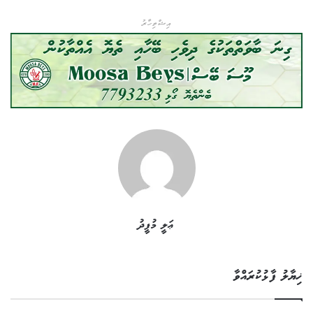
އިޝްތިހާރު
ޢަލީ މުފީދު
ޚިޔާލު ފާޅުކުރައްވާ