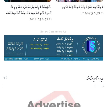
ވެލިދޫގައި ތަރައްޤީކުރި ކުޑަކުދިންގެ ޕާކު ހުޅުވައިފި
ސްޕެއިންގެ ތާރީޚުގައި ފުރަތަމަ ފަހަރަށް މަޖިލީހުގެ
ގޮނޑިއެއް ކާމިޔާބުކުރި ޑައުން ސިންޑްރޯމްހުރި މެމްބަރު
އޯގަސްޓް 8, 2026
އޯގަސްޓް 7, 2026
Below Comments Ad
އިޝްތިހާރު