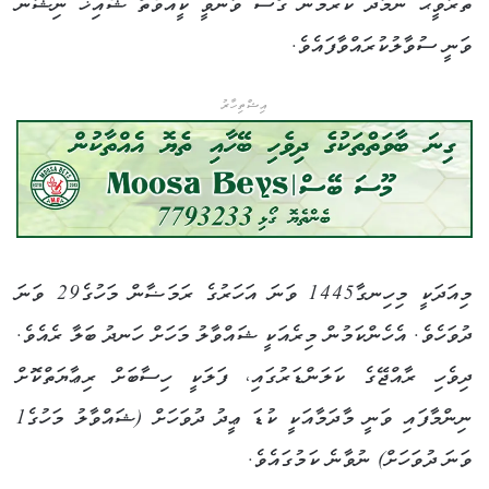
ތަރާވީޙް ނަމާދު ކުރުމުން ގޯސް ވާންވީ ކީއްވެތޯ ޝެއިޚް ނިޝާން
ވަނީ ސުވާލުކުރައްވާފައެވެ.
އިޝްތިހާރު
މިއަދަކީ މިހިނގާ1445 ވަނަ އަހަރުގެ ރަމަޟާން މަހުގެ29 ވަނަ
ދުވަހެވެ. އެހެންކަމުން މިރެއަކީ ޝައްވާލު މަހަށް ހަނދު ބަލާ ރެއެވެ.
ދިވެހި ރާއްޖޭގެ ކަލަންޑަރުގައި، ފަލަކީ ހިސާބަށް ރިޢާޔަތްކޮށް
ނިންމާފައި ވަނީ މާދަމާއަކީ ކުޑަ ޢީދު ދުވަހަށް (ޝައްވާލު މަހުގެ1
ވަނަ ދުވަހަށް) ނުވާނެ ކަމުގައެވެ.