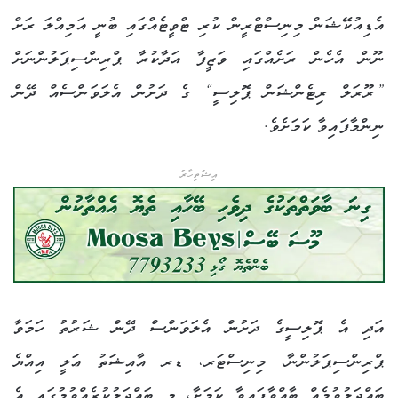
އެޑިއުކޭޝަން މިނިސްޓްރީން ކުރި ޓްވީޓެއްގައި ބުނީ އަމިއްލަ ރަށް
ނޫން އެހެން ރަށެއްގައި ވަޒީފާ އަދާކުރާ ޕްރިންސިޕަލުންނަށް
”ރޫރަލް ރިޓެންޝަން ޕޮލިސީ“ ގެ ދަށުން އެލަވަންސެއް ދޭން
ނިންމާފައިވާ ކަމަށެވެ.
އިޝްތިހާރު
އަދި އެ ޕޮލިސީގެ ދަށުން އެލަވަންސް ދޭން ޝަރުތު ހަމަވާ
ޕްރިންސިޕަލުންނާ، މިނިސްޓަރ، ޑރ އާއިޝަތު ޢަލީ އިއްޔެ
ބައްދަލުވުމެއް ބާއްވާފައިވާ ކަމަށާ، މި ބައްދަލުކުރެއްވުމުގައި އެ