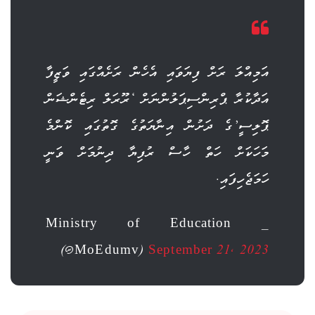
އަމިއްލަ ރަށް ފިޔަވައި އެހެން ރަށެއްގައި ވަޒީފާ
އަދާކުރާ ޕްރިންސިޕަލުންނަށް ‘ރޫރަލް ރިޓެންޝަން
ޕޮލިސީ’ގެ ދަށުން އިނާޔަތުގެ ގޮތުގައި ކޮންމެ
މަހަކަށް ހަތް ހާސް ރުފިޔާ ދިނުމަށް ވަނީ
ހަމަޖެހިފައި.
— Ministry of Education
(@MoEdumv)
September 21, 2023