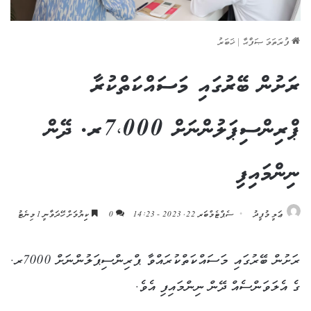
ފުރަތަމަ ޞަފްޙާ
|
ޚަބަރު
ރަށުން ބޭރުގައި މަސައްކަތްކުރާ
ޕްރިންސިޕަލުންނަށް 7،000ރ. ދޭން
ނިންމައިފި
ޢަލީ މުފީދު
ސެޕްޓެމްބަރ 22, 2023 - 14:23
0
ކިިޔުމަށް ހޭދަވާނީ 1 މިނެޓު
ރަށުން ބޭރުގައި މަސައްކަތްކުރައްވާ ޕްރިންސިޕަލުންނަށް 7000ރ.
ގެ އެލަވަންސެއް ދޭން ނިންމައިފި އެވެ.