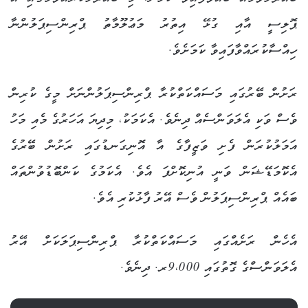
ޕޮލިސީ އާއި ގުޅޭ އިތުރު މަޢުލޫމާތު ޕްރިންސިޕަލުންނާ
ހިއްސާކުރައްވާފައިވާ ކަމަށެވެ.
ރަށުން ބޭރުގައި މަސައްކަތްކުރާ ޕްރިންސިޕަލުންނަށް މީގެ ކުރިން
ވެސް ވަކި އެލަވަންސެއް ދިނެވެ. އެކަމަކު، މިދިޔަ އަހަރުގެ މެއި މަހު
އަމަލުކުރަން ފެށި ވަޒީފާގެ އާ އޮނިގަނޑުގައި ރަށުން ބޭރުގެ
އެކޮމަޑޭޝަން ވަނީ އުނިކޮށްފަ އެވެ. އެކަމުގެ ކަންބޮޑުވުންތައް
ބައެއް ޕްރިންސިޕަލުން ވެސް އޭރު ފާޅުކުރި އެވެ.
އެހެން ރަށެއްގައި މަސައްކަތްކުރާ ޕްރިންސިޕަލަކަށް އޭރު
އެލަވަންސްގެ ގޮތުގައި 9،000ރ. ދިނެވެ.