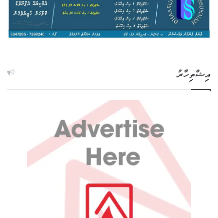
އިޝްތިހާރު