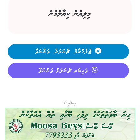
މިލިޔުން ކިޔާލުމުން
ޓެލެގްރާމް ޗެނަލަށް ވަންނަވާ
ވައިބަރ ޗެނަލަށް ވަންނަވާ
އިޝްތިހާރު