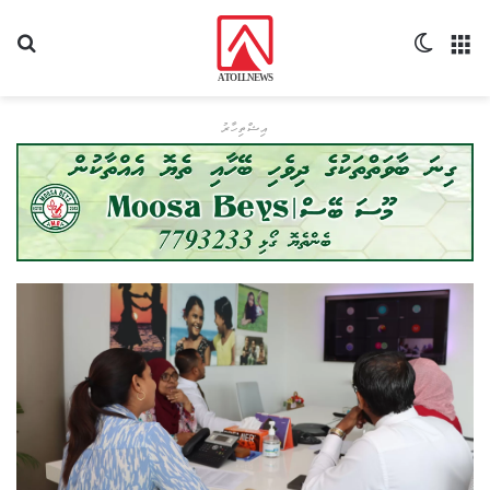
މެނޫ
Switch skin
ހޯދ
އިޝްތިހާރު