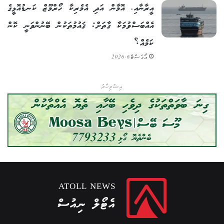
އީރާނާއި، އޮމާން އަދި އެމެރިކާ ހޯރްމޫޒް ކަނޑުއޮޅީގެ
އެއްބަސްވުމަކާ ގާތަށް: ޤައުމުތަކުން ބޭނުންވަނީ ކޮން
ކަމެއް؟
އޯގަސްޓް 6, 2026
އިޝްތިހާރު
ATOLL NEWS
އެޓޯލް ނިއުސް