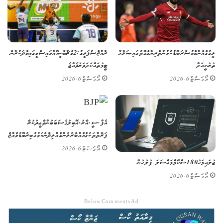
ލީގުގެ އެންމެ މުސާރަބޮޑު ކުޅުންތެރިޔާގެ ގޮތުގައި ޞަލާޙް
ރާއްޖެ ސުޕަ ލީގު: 2 މެޗް ބާކީ އޮއްވައި ސެމީގައި ވާދަކުރާނެ
ތުރުކީއަށް
ޓީމުތައް ކަށަވަރު ވެއްޖެ
އޯގަސްޓް 6, 2026
އޯގަސްޓް 6, 2026
އެފް.ސީ.އާރު.އޭ ބިލުގެ ސަބަބުން ތާޢީދުކުރާ
ފަރާތްތަކުގެ އެއްބާރުލުން ގެއްލިދާނެ ކަމުގެ ބިރު ބޮޑުވެއްޖެ
އޯގަސްޓް 6, 2026
ޖުލައި މަހު 180 ސްކޭމް މައްސަލަ – ފުލުހުން
އޯގަސްޓް 6, 2026
Below Comments Ad