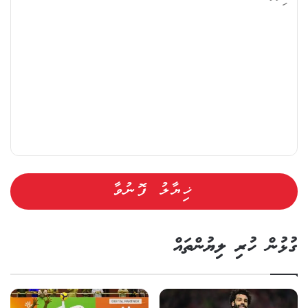
ލު
ގުޅުން ހުރި ލިޔުންތައް