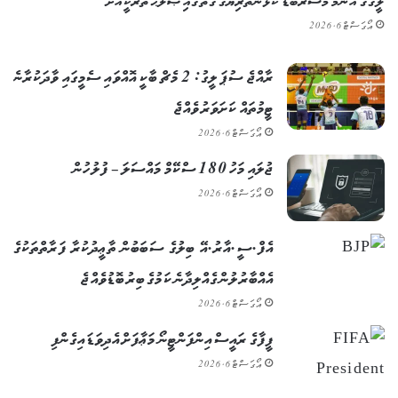
ލީގުގެ އެންމެ މުސާރަބޮޑު ކުޅުންތެރިޔާގެ ގޮތުގައި ޞަލާޙް ތުރުކީއަށް
އޯގަސްޓް 6, 2026
ރާއްޖެ ސުޕަ ލީގު: 2 މެޗް ބާކީ އޮއްވައި ސެމީގައި ވާދަކުރާނެ
ޓީމުތައް ކަށަވަރު ވެއްޖެ
އޯގަސްޓް 6, 2026
ޖުލައި މަހު 180 ސްކޭމް މައްސަލަ – ފުލުހުން
އޯގަސްޓް 6, 2026
އެފް.ސީ.އާރު.އޭ ބިލުގެ ސަބަބުން ތާޢީދުކުރާ ފަރާތްތަކުގެ
އެއްބާރުލުން ގެއްލިދާނެ ކަމުގެ ބިރު ބޮޑުވެއްޖެ
އޯގަސްޓް 6, 2026
ފީފާގެ ރައީސް އިންފަންޓީނޯ މަޢާފަށް އެދިވަޑައިގެންފި
އޯގަސްޓް 6, 2026