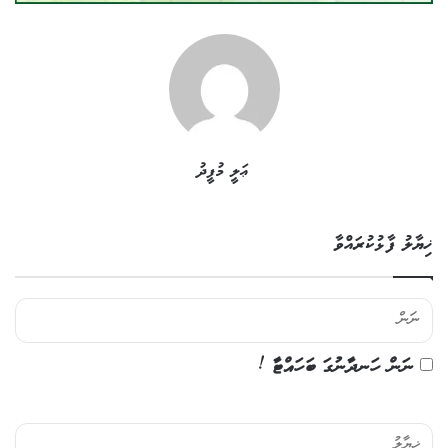
ޢަލީ މުފީދު
ޚިޔާލު ފާޅުކުރައްވާ
ނަން ހަނދާނުގަ ބަހައްޓާ !
ޚި
ޔާ