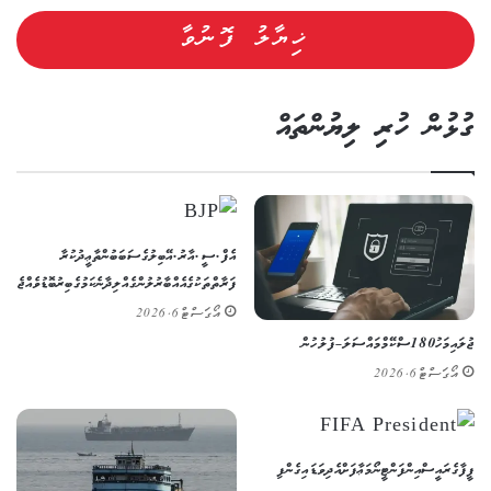
ގުޅުން ހުރި ލިޔުންތައް
އެފް.ސީ.އާރު.އޭ ބިލުގެ ސަބަބުން ތާޢީދުކުރާ
ފަރާތްތަކުގެ އެއްބާރުލުން ގެއްލިދާނެ ކަމުގެ ބިރު ބޮޑުވެއްޖެ
އޯގަސްޓް 6, 2026
ޖުލައި މަހު 180 ސްކޭމް މައްސަލަ – ފުލުހުން
އޯގަސްޓް 6, 2026
ފީފާގެ ރައީސް އިންފަންޓީނޯ މަޢާފަށް އެދިވަޑައިގެންފި