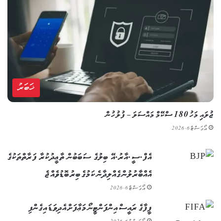
ޚަބަރު
ޖުލައި މަހު 180 ސްކޭމް މައްސަލަ – ފުލުހުން
އޯގަސްޓް 6, 2026
އެފް.ސީ.އާރު.އޭ ބިލުގެ ސަބަބުން ތާޢީދުކުރާ ފަރާތްތަކުގެ
އެއްބާރުލުން ގެއްލިދާނެ ކަމުގެ ބިރު ބޮޑުވެއްޖެ
އޯގަސްޓް 6, 2026
ފީފާގެ ރައީސް އިންފަންޓީނޯ މަޢާފަށް އެދިވަޑައިގެންފި