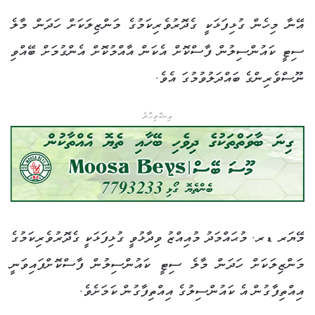
އޭނާ މިހެން ގުޅިފަޅަކީ ގެދޮރުވެރިކަމުގެ މަންޒިލަކަށް ހަދަން މާލެ
ސިޓީ ކައުންސިލުން ފާސްކޮށް އެކަން އާއްމުކޮށް އެންގުމަށް ބޭއްވި
ނޫސްވެރިންގެ ބައްދަލުވުމުގަ އެވެ.
އިޝްތިހާރު
މޭޔަރ ޑރ. މުޙައްމަދު މުއިއްޒު ވިދާޅުވީ ގުޅިފަޅަކީ ގެދޮރުވެރިކަމުގެ
މަންޒިލަކަށް ހަދަން މާލެ ސިޓީ ކައުންސިލުން ފާސްކޮށްފައިވަނީ
އިއްތިފާގުން އެ ކައުންސިލުގެ އިއްތިފާގުން ކަމަށެވެ.