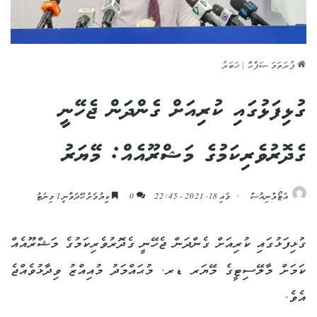
ފުރަތަމަ ޞަފްޙާ
|
ޚަބަރު
ގުޅިފަޅުގައި ކުރިއަށް ގެންދަން ޖެހޭނީ
ގެދޮރުވެރިކަމުގެ މަޝްރޫއެއް: މޭޔަރު
އެޓޯލްނިއުސް
މެއި 18, 2021 - 22:45
0
ކިިޔުމަށް ހޭދަވާނީ 1 މިނެޓު
ގުޅިފަޅުގައި ކުރިއަށް ގެންދަން ޖެހޭނީ ގެދޮރުވެރިކަމުގެ މަޝްރޫއެއް
ކަމަށް މާލޭސިޓީގެ މޭޔަރ ޑރ. މުޙައްމަދު މުއިއްޒު ވިދާޅުވެއްޖެ
އެވެ.