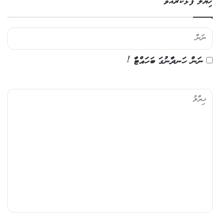
ޚިޔާލު ފާޅުކުރައްވާ
ނަން ހަނދާނުގަ ބަހައްޓާ !
ޚި
ޔާ
ލު