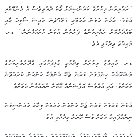
”ރައްޔިތުން މިހާރުގެ ކައުންސިލަށް ވޯޓު ދެއްވީވެސް އެ މެންޑޭޓާއި
އެކުގަ. އެހެން ކަމުން އެކަމާއި ގުޅޭގޮތުން ރައީސް ސޯލިހް އާއި
ބައްދަލުކޮށް ރައްޔިތުންގެ ފަރާތުން އެކަން ހުށަހަޅާނަން.“ ޑރ.
މުއިއްޒު ވިދާޅުވި އެވެ.
ޑރ. މުއިއްޒު އިތުރަށް ވިދާޅުވީ ގުޅިފަޅުގައި ގެދޮރުވެރިކަމުގެ
މަޝްރޫއެއް ހިންގުމަށް ކުރަން ޖެހޭ އެންމެހާ ކަންކަން ކުރައްވާނެ
ކަމަށެވެ. އަދި އެއްވެސް އޮޕްޝަނެއް ދޫކޮށް ނުލައްވާނެ ކަމަށެވެ.
އެކަން ކުރުމަށް ކުރަން ޖެހޭ ކަންކަން ކުރުމަށް މިހާރު ކައުންސިލުން
ނިންމާފައިވާ ކަމަށް ވެސް މޭޔަރު ވިދާޅުވި އެވެ.
ގުޅީފަޅުގައި ބޯހިޔާވަހިކަމުގެ މަޝްރޫއުތަށް ހިންގުމުގެ މަސައްކަތް