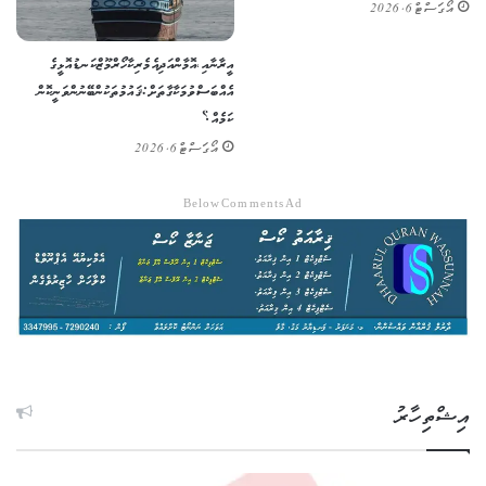
އޯގަސްޓް 6, 2026
އީރާނާއި، އޮމާން އަދި އެމެރިކާ ހޯރްމޫޒް ކަނޑުއޮޅީގެ
އެއްބަސްވުމަކާ ގާތަށް: ޤައުމުތަކުން ބޭނުންވަނީ ކޮން
ކަމެއް؟
އޯގަސްޓް 6, 2026
Below Comments Ad
އިޝްތިހާރު