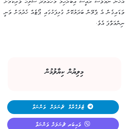
އެހެން ނަމަވެސް ރައީސް އިބްރާހިމް މުހައްމަދު ސޯލިހް ވެރިކަމަށް
ވަޑައިގެން އެ ޕްލޭން ބަދަލުކޮށް ގުޅިފަޅުގައި ޕޯޓެއް ހެދުމަށް ވަނީ
ނިންމަވާފަ އެވެ.
މިލިޔުން ކިޔާލުމުން
ޓެލެގްރާމް ޗެނަލަށް ވަންނަވާ
ވައިބަރ ޗެނަލަށް ވަންނަވާ