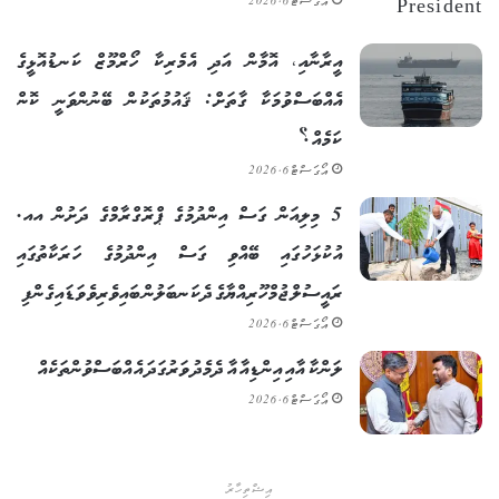
އޯގަސްޓް 6, 2026
އީރާނާއި، އޮމާން އަދި އެމެރިކާ ހޯރްމޫޒް ކަނޑުއޮޅީގެ
އެއްބަސްވުމަކާ ގާތަށް: ޤައުމުތަކުން ބޭނުންވަނީ ކޮން
ކަމެއް؟
އޯގަސްޓް 6, 2026
5 މިލިއަން ގަސް އިންދުމުގެ ޕްރޮގްރާމްގެ ދަށުން އއ.
އުކުޅަހުގައި ބޭއްވި ގަސް އިންދުމުގެ ހަރަކާތުގައި
ރައީސުލްޖުމްހޫރިއްޔާގެ ދެކަނބަލުން ބައިވެރިވެވަޑައިގެންފި
އޯގަސްޓް 6, 2026
ލަންކާ އާއި އިންޑިއާ އާ ދެމެދު ވަރުގަދަ އެއްބަސްވުންތަކެއް
އޯގަސްޓް 6, 2026
އިޝްތިހާރު