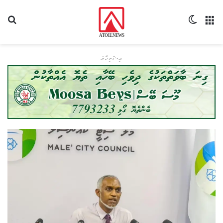
މެނޫ
Switch skin
ހޯދ
އިޝްތިހާރު