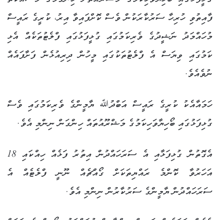
ފާއިތުވި ހުރިހާ ސަރުކާރަކުން ވެސް ކޮށްފައިވާ އިރު، ކުރީގެ ރައީސް
މުހައްމަދު ނަޝީދުގެ ވެރިކަމުގައި ގުޅީފަޅުގައި ފްލެޓުތަކެއް އެޅި
ކަމުގައި ވިޔަސް އެ ފްލެޓުތަކުގައި މީހުން ދިރިއުޅެން ފަށާފައެއް
ނުވެއެވެ.
ހަމައާއެކު ކުރީގެ ރައީސް އަބްދުﷲ ޔާމީންގެ ވެރިކަމުގައި ވެސް
ގުޅިފަޅުގައި ބޯހިޔާވަހިކަމުގެ މަޝްރޫއުތައް ހިންގަން ނިންމި އެވެ.
އެގޮތުން ގުޅިފަޅާއި އެ ސަރަހައްދުން އިތުރު ފަޅެއް ހިއްކައި 18
އަހަރުވާ ކޮންމެ ރައްޔިތަކަށް ގޯއްޗެއް ނޫނީ ފްލެޓެއް އެ
ސަރަހައްދުން ޔާމީންގެ ސަރުކާރުން ނިންމި އެވެ.