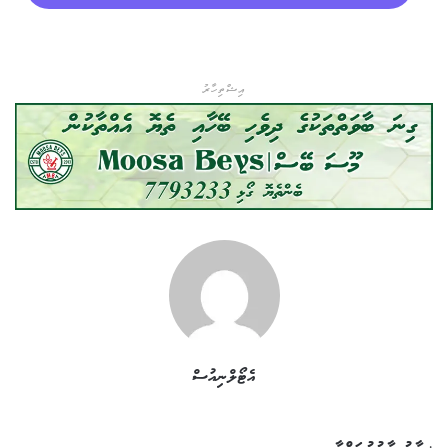
އިޝްތިހާރު
އެޓޯލްނިއުސް