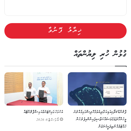
ގުޅުން ހުރި ލިޔުންތައް
ފްރެންޑް 4 ދޯނި އަޑިއަށް ދިޔުމުގެ ހާދިސާ ގައި ގެއްލުނު
އުކުޅަހުގައި 5 ޓަނުގެ އައިސްޕްލާންޓެއް
މީހުން ހޯދުމުގެ މަސައްކަތް ސިފައިންނާއި ފުލުހުން
އޯގަސްޓް 6, 2026
ހުއްޓުމެއްނެތި ދަނީ ކުރަމުން