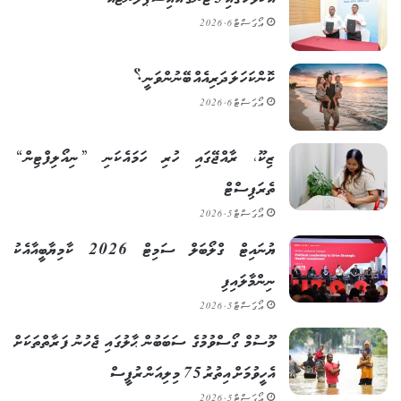
އޯގަސްޓް 6, 2026
ކޮންކަހަލަ ދަރިއެއް ބޭނުންވަނީ؟
އޯގަސްޓް 6, 2026
ޒިކޫ، ރާއްޖޭގައި ހުރި ހަމައެކަނި ”ނިއޯލިފްޓިން“
ތެރަޕިސްޓް
އޯގަސްޓް 5, 2026
ޔުނައިޓް ގްލޯބަލް ސަމިޓް 2026 ކާމިޔާބީއާއެކު
ނިންމާލައިފި
އޯގަސްޓް 5, 2026
މޫސުމް ގޯސްވުމުގެ ސަބަބުން ޙާލުގައި ޖެހުނު ފަރާތްތަކަށް
އެހީވުމަށް އިތުރު 75 މިލިއަން ރުޕީސް
އޯގަސްޓް 5, 2026