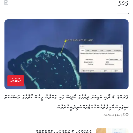
ފަހުގެ
ޚަބަރު
ފްރެންޑް 4 ދޯނި އަޑިއަށް ދިޔުމުގެ ހާދިސާ ގައި ގެއްލުނު މީހުން ހޯދުމުގެ މަސައްކަތް
ސިފައިންނާއި ފުލުހުން ހުއްޓުމެއްނެތި ދަނީ ކުރަމުން
އޯގަސްޓް 6, 2026
އުކުޅަހުގައި 5 ޓަނުގެ އައިސްޕްލާންޓެއް