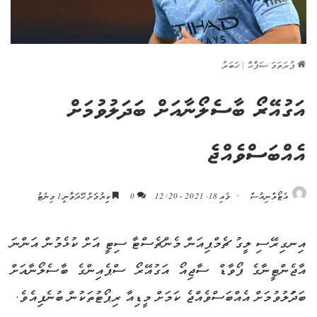
ފުރަތަމަ ޞަފްޙާ
|
ޚަބަރު
އަގުއޭރޯ ބާސެލޯނާއަށް ބަދަލުވުމަށް
އެއްބަސްވެއްޖެ
އެޓޯލްނިއުސް
މެއި 18, 2021 - 12:20
0
ކިިޔުމަށް ހޭދަވާނީ 1 މިނެޓު
އިނގިރޭސި ލީގު ޗެމްޕިއަން މެންޗެސްޓާ ސިޓީ އަށް ކުޅެމުން އަންނަ
އާޖެންޓީނާގެ ފޯވާޑް ސާޖިއޯ އަގުއޭރޯ ސްޕެއިންގެ ބާސެލޯނާއަށް
ބަދަުލުވުމަށް އެއްބަސްވެއްޖެ ކަމަށް މީޑިއާ ރިޕޯޓުތަކުން ބުނެފިއެވެ.