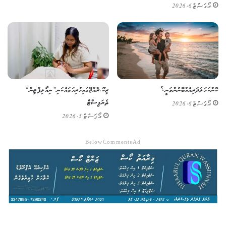
އޯގަސްޓް 6, 2026
ކޮންކަހަލަ ދަރިއެއް ބޭނުންވަނީ؟
ޒިކޫ، ރާއްޖޭގައި ހުރި ހަމައެކަނި ”ނިއޯލިފްޓިން“
ތެރަޕިސްޓް
އޯގަސްޓް 6, 2026
އޯގަސްޓް 5, 2026
Below Comments Ad