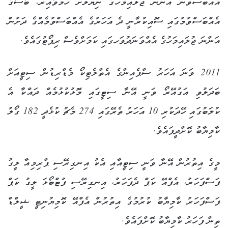
އެއްބަސްވުން އަންނަ ޖުލައިމަހުގެ ނިޔަލަށް ހަމަވާއިރު، ބާސާގެ
އެއްބަސްވުމުގައި ސޮއިކުރާނީ ދެ އަހަރުގެ އެއްބަސްވުމެއްގެ ދަށުން
އަންނަ ޖުލައިމަހުގެ އެއްވަނަދުވަހގައި ކަމަށްވެސް ރިޕޯޓުގައެވެ.
2011 ވަނަ އަހަރު ސްޕެއިންގެ އެތްލެޓިކޯ މެޑްރިޑުން ސިޓީއަށް
ބަދަލުވި އަގުއޭރޯ ވަނީ އޭނާ ސިޓީގައި މޮޅުކުޅުމެއް ދައްކާ އެ
ކުލަބުގައި ހޭދަކުރި 10 އަހަރު ތެރޭގައި 274 މެޗު ކުޅެދީ 182 ގޯލު
ކާމިޔާބު ކޮށްދީފައެވެ.
މީގެ އިތުރުން އޭނާ ވަނީ ސިޓީއާއި އެކު އިނގިރޭސި ޕްރިމިއާ ލީގު
ފަސްފަހަރު، އެފްއޭ ކަޕް ދެފަހަރު، އިނގިރޭސި ފުޓްބޯޅަ ލީގު ކަޕް
ފަސްފަހަރު ކާމިޔާބު ކުރުމުގެ އިތުރުން އެފްއޭ ކޮމިޔުނިޓީ ޝީލްޑް
ތިން ފަހަރު ކާމިޔާބު ކޮށްފައެވެ.