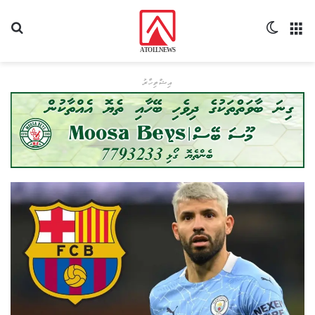
މެނޫ
Switch skin
ހޯދ
އިޝްތިހާރު