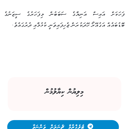
ފަހަކަށް އައިސް އަނިޔާގެ ސަބަބުން މިފަހަރުގެ ސީޒަނުގެ
ބޮޑުބައެއް އަގުއޭރޯ ހޭދަކުރަން ޖެހިފައިވަނީ ކުޅުމާއި ދުރުގައެވެ.
މިލިޔުން ކިޔާލުމުން
ޓެލެގްރާމް ޗެނަލަށް ވަންނަވާ