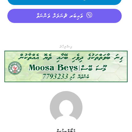
ވައިބަރ ޗެނަލަށް ވަންނަވާ
އިޝްތިހާރު
އެޓޯލްނިއުސް