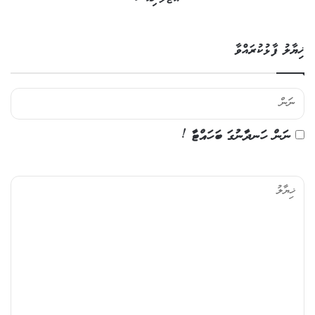
ޚިޔާލު ފާޅުކުރައްވާ
ނަން ހަނދާނުގަ ބަހައްޓާ !
ޚި
ޔާ
ލު