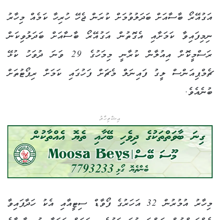
އަގުއޭރޯ ބާސާއަށް ބަދަލުވުމަށް ކުރަން ޖެހޭ ހުރިހާ ކަމެއް މިހާރު
ނިމިފައިވާ ކަމަށާއި އެގޮތުން އަގުއޭރޯ ބާސާއަށް ބަދަލުވިކަން
ރަސްމީކޮށް އިއުލާން ކުރާނީ މިމަހުގެ 29 ވަނަ ދުވަހު ކުޅޭ
ޗެމްޕިއަންސް ލީގު ފައިނަލް މެޗަށް ފަހުގައި ކަމަށް ރިޕޯޓުތަށް
ބުނެއެވެ.
އިޝްތިހާރު
މިހާރު އުމުރުން 32 އަހަރުގެ ފޯވާޑް ސިޓީއާއި އެކު ހަދާފައިވާ