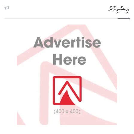
އިޝްތިހާރު