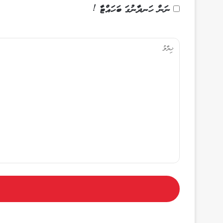
ނަން ހަނދާނުގަ ބަހައްޓާ !
ޚި
ޔާ
ލު