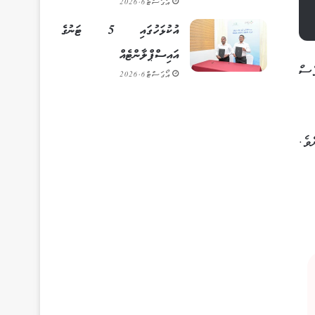
އޯގަސްޓް 6, 2026
އުކުޅަހުގައި 5 ޓަނުގެ
އައިސްޕްލާންޓެއް
ރޭޝަނަލް ރިސޯޓުތަކުން 5 މީހަކު ވެސް
އޯގަސްޓް 6, 2026
ވެ.