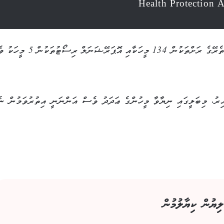
މީގެ ތެރޭގައި މާލެ ސަރަހައްދުން 1294 މީހުންނާއި އަތޮޅުތެރޭގެ ރަށްތަކުން 134 މީހަކާއި އޮޕަ
ިރު، މިބަލީގައި ނިޔާވާ މީހުންގެ ޢަދަދު ވެސް އަންނަނީ އިތުރުވަމުން ނެ
ލިޔުން ކިޔާލުމުން