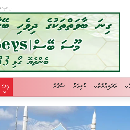
އިޝްތިހާރު
އަދަބިއްޔާތު
ކުޅިވަރު
ސުފުރާ
ފީޗާޑް