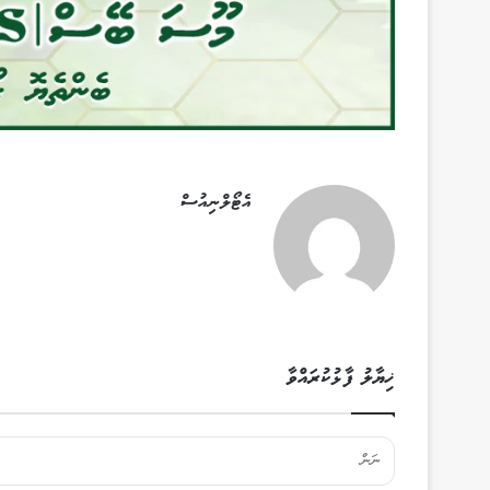
އެޓޯލްނިއުސް
ޚިޔާލު ފާޅުކުރައްވާ