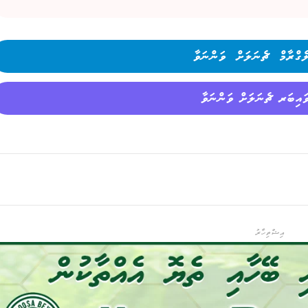
ެގްރާމް ޗެނަލަށް ވަންނަވާ
ައިބަރ ޗެނަލަށް ވަންނަވާ
އިޝްތިހާރު