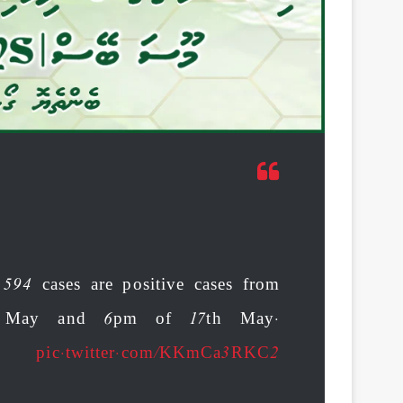
 594 cases are positive cases from
th May and 6pm of 17th May.
pic.twitter.com/KKmCa3RKC2