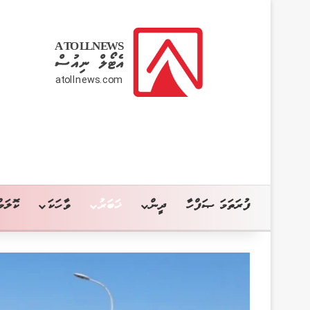
ފުރަތަމަ ޞަފްހާ
ދީން
ޚަބަރު
ވާހަކަ
ކޮލަމް