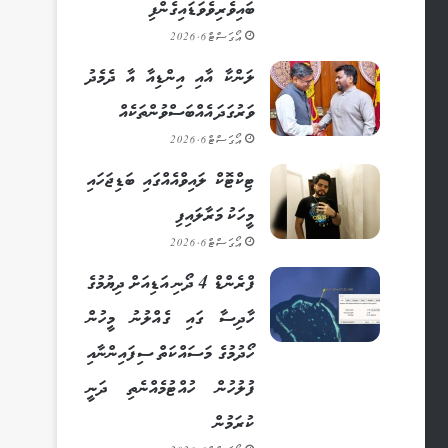
ބައިވެރިވެވަޑައިގެންފި
އޯގަސްޓް 6, 2026
ލަންކާ އާއި އިންޑިއާ އާ ދެމެދު
ވަރުގަދަ އެއްބަސްވުންތަކެއް
އޯގަސްޓް 6, 2026
ޓިކްޓޮކް ލައިވްއެއްގައި ބަޑިޖަހައި
މީހަކު މަރާލައިފި
އޯގަސްޓް 6, 2026
ފްރެންޑް 4 ދޯނި އަޑިއަށް ދިޔުމުގެ
ހާދިސާ ގައި ގެއްލުނު މީހުން
ހޯދުމުގެ މަސައްކަތް ސިފައިންނާއި
ފުލުހުން ހުއްޓުމެއްނެތި ދަނީ
ކުރަމުން