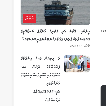
ޚަބަރު
އީރާނާއި، އޮމާން އަދި އެމެރިކާ ހޯރްމޫޒް ކަނޑުއޮޅީގެ
ޮޅެއް
އެއްބަސްވުމަކާ ގާތަށް: ޤައުމުތަކުން ބޭނުންވަނީ ކޮން ކަމެއް؟
އޯގަސްޓް 6, 2026
5 މިލިއަން ގަސް އިންދުމުގެ
ޕްރޮގްރާމްގެ ދަށުން އއ.
އުކުޅަހުގައި ބޭއްވި ގަސް އިންދުމުގެ
ހަރަކާތުގައި
ރައީސުލްޖުމްހޫރިއްޔާގެ
ދެކަނބަލުން