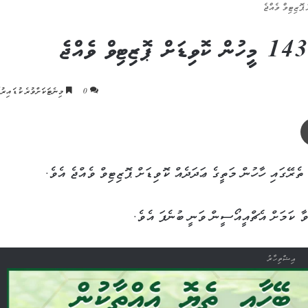
0
މިނެޓަކަށްވުރެ ކުޑައިރުކ
ޕްރިންޓް
އިޝްތިހާރު