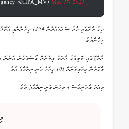
May 17, 2021
— Health Protection Agency (@HPA_MV)
ހިމެނެއެވެ.
ރާއްޖޭގައި ކޮވިޑުގެ ހާލަތު އިތުރަށް ގޯސްވަމުން އަންނަ އ
އެގޮތުން މިހައިތަނަށް 101 މީހަކު ވަނީ ނިޔާވެފަ އެވެ.
މިއަދު އެކަނިވެސް 4 މީހުން ވަނީ ނިޔާވެފަ އެވެ.
މި