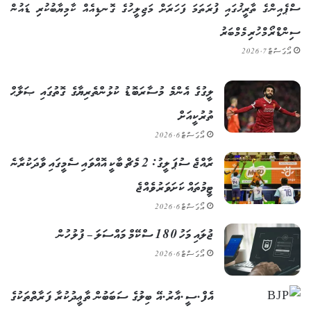
ސްޕެއިންގެ ތާރީޚުގައި ފުރަތަމަ ފަހަރަށް މަޖިލީހުގެ ގޮނޑިއެއް ކާމިޔާބުކުރި ޑައުން
ސިންޑްރޯމްހުރި މެމްބަރު
އޯގަސްޓް 7, 2026
ލީގުގެ އެންމެ މުސާރަބޮޑު ކުޅުންތެރިޔާގެ ގޮތުގައި ޞަލާޙް
ތުރުކީއަށް
އޯގަސްޓް 6, 2026
ރާއްޖެ ސުޕަ ލީގު: 2 މެޗް ބާކީ އޮއްވައި ސެމީގައި ވާދަކުރާނެ
ޓީމުތައް ކަށަވަރު ވެއްޖެ
އޯގަސްޓް 6, 2026
ޖުލައި މަހު 180 ސްކޭމް މައްސަލަ – ފުލުހުން
އޯގަސްޓް 6, 2026
އެފް.ސީ.އާރު.އޭ ބިލުގެ ސަބަބުން ތާޢީދުކުރާ ފަރާތްތަކުގެ