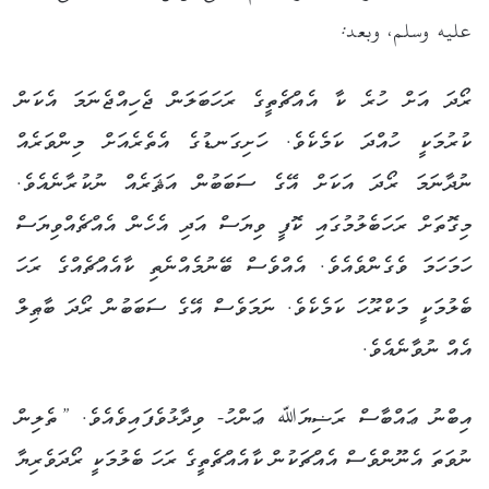
عليه وسلم، وبعد:
ރޯދަ އަށް ހުރެ ކާ އެއްޗެތީގެ ރަހަބަލަން ޖެހިއްޖެނަމަ އެކަން
ކުރުމަކީ ހުއްދަ ކަމެކެވެ. ހަށިގަނޑުގެ އެތެރެއަށް މިންވަރެއް
ނުދާނަމަ ރޯދަ އަކަށް އޭގެ ސަބަބުން އަޘަރެއް ނުކުރާނެއެވެ.
މިގޮތަށް ރަހަބެލުމުގައި ކޮފީ ވިޔަސް އަދި އެހެން އެއްޗެއްވިޔަސް
ހަމަހަމަ ވެގެންވެއެވެ. އެއްވެސް ބޭނުމެއްނެތި ކާއެއްޗެއްގެ ރަހަ
ބެލުމަކީ މަކްރޫހަ ކަމެކެވެ. ނަމަވެސް އޭގެ ސަބަބުން ރޯދަ ބާޠިލް
އެއް ނުވާނެއެވެ.
އިބްނު ޢައްބާސް ރަޟިޔަﷲ ޢަންހު- ވިދާޅުވެފައިވެއެވެ. ”ތެލިން
ނުވަތަ އެނޫންވެސް އެއްޗަކުން ކާއެއްޗެތީގެ ރަހަ ބެލުމަކީ ރޯދަވެރިޔާ