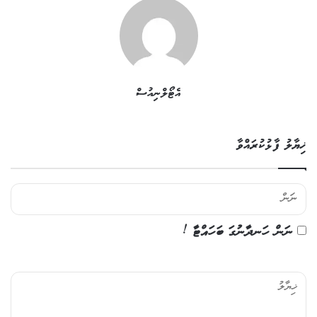
އެޓޯލްނިއުސް
ޚިޔާލު ފާޅުކުރައްވާ
ނަން ހަނދާނުގަ ބަހައްޓާ !
ޚި
ޔާ
ލު