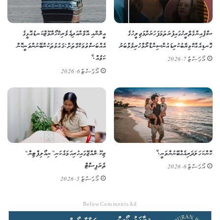
ސްޕެއިންގެ ތާރީޚުގައި ފުރަތަމަ ފަހަރަށް މަޖިލީހުގެ
އީރާނާއި، އޮމާން އަދި އެމެރިކާ ހޯރްމޫޒް ކަނޑުއޮޅީގެ
ގޮނޑިއެއް ކާމިޔާބުކުރި ޑައުން ސިންޑްރޯމްހުރި މެމްބަރު
އެއްބަސްވުމަކާ ގާތަށް: ޤައުމުތަކުން ބޭނުންވަނީ ކޮން
ކަމެއް؟
އޯގަސްޓް 7, 2026
އޯގަސްޓް 6, 2026
ކޮންކަހަލަ ދަރިއެއް ބޭނުންވަނީ؟
ޒިކޫ، ރާއްޖޭގައި ހުރި ހަމައެކަނި ”ނިއޯލިފްޓިން“
ތެރަޕިސްޓް
އޯގަސްޓް 6, 2026
އޯގަސްޓް 5, 2026
Below Comments Ad