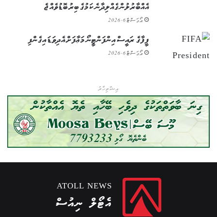
އެއްބާރުލުން ގެއްލިދާނެ ކަމުގެ ބިރު ބޮޑުވެއްޖެ
އޯގަސްޓް 6, 2026
ފީފާގެ ރައީސް އިންފަންޓީނޯ މަޢާފަށް އެދިވަޑައިގެންފި
އޯގަސްޓް 6, 2026
އިޝްތިހާރު
ATOLL NEWS
އެޓޯލް ނިއުސް