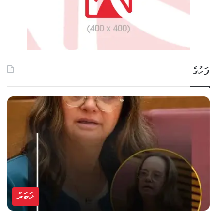
ފަހުގެ
ޚަބަރު