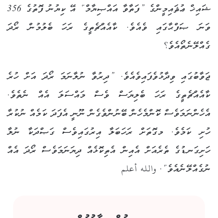
ޝައިޚް ޢުޘައިމީންގެ ”ފަތާވާ އައްޞިޔާމް“ އޭ ކިޔުނު ފޮތުގެ 356
ވަނަ ޞަފްޙާގައި ވެއެވެ. ކާއެއްޗެތީގެ ރަހަ ބެލުމުން ރޯދަ
ގެއްލޭނެތޯއެވެ؟
ޖަވާބުގައި ވިދާޅުވެފައިވެއެވެ. ”ދިރުވާ ނުލާނަމަ ރޯދަ އަށް ހުރެ
ކާއެއްޗެތީގެ ރަހަ ބެލިޔަސް ވެސް މައްސަލަ އެއް ނެތެވެ.
އެހެންނަމަވެސް ކޮންމެހެން ބޭނުންވެގެން ނޫނީ އެފަދަ ކަމެއް ނުކުރާ
ހުށި ކަމެވެ. މގޮތަށް ރަހަބަލާ އިރުގައިވެސް ގަޞްދަކާ ނުލާ
ހަށިގަނޑުގެ ތެރެއަށް އެއިން އެތިކޮޅެއް ދިޔަނަމަވެސް ރޯދަ އެއް
ނުގެއްލޭނެއެވެ“. والله أعلم