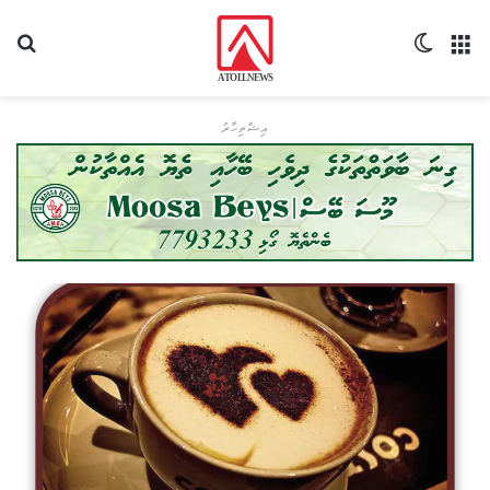
މެނޫ
Switch skin
ހޯދ
އިޝްތިހާރު