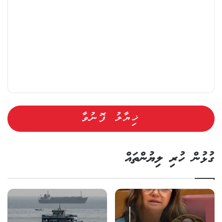
ގުޅުން ހުރި ލިޔުންތައް