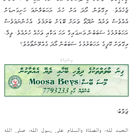
ޖެހެއެވެ. މިގޮތުން ރޯދަ އަށް ހުރެ ރަހަބަލާނަމަ ހަށިގަނޑަށް
އެއްވެސް ވަރެއް ނުދޭތޯ ވަރަށް ބޮޑަށް ބަލަމެވެ. އެހެންނަމަވެސް
ރަހަބެލުމުގެ ސަބަބުން އަނގައިގާ ރަހަ އަކާއި ވަހެއް ހުރެއެވެ. ވީމާ،
މިގޮތަށް ކޮފީގެ ރަހަބެލުމުގެ ސަބަބުން ރޯދަ ގެއްލޭނެތޯއެވެ؟
އިޝްތިހާރު
ޖަވާބު:
الحمد لله، والصلاة والسلام على رسول الله، صلى الله