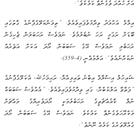
އަށް ހުއްދަ ވެގެންވާ ކަމެކެވެ“.
އިމާމް އަޙްމަދު ވިދާޅުވެފައިވެއެވެ. ”ތިމަންކަލޭގެފާނުގެ ގާތުގައި
ބޮޑަށް ރަގަޅީ ރަހަ ނުބެލުމެވެ. ނަމަވެސް ރަހަބަލަން ޖެހިގެން
ރަހަބެލި ނަމަވެސް އޭގެ ސަބަބުން ރޯދަ އަކަށް އަޘަރެއް
ނުކުރާނެއެވެ“. އަލްމުޣްނީ (4-359).
ޝައިޚުލް އިސްލާމް އިބްނު ތައިމިއްޔާ- ރަޙިމަހުﷲ- އެކަލޭގެފާނުގެ
”ފަތާވާ އަލްކުބްރާ- ގައި ވިދާޅުވެފައިވެއެވެ. ”އެއްވެސް ސަބަބަކާ
ނުލާ ކާއެއްޗެތީގެ ރަހަބެލުމަކީ ރޯދަވެރިޔާގެ މައްޗަށް
މަކްރޫހަވެގެންވާ ކަމެކެވެ. ނަމަވެސް އޭގެ ސަބަބުން ރޯދަ
ގެއްލޭވަރުގެ ކަމެއް ނޫނެވެ“.