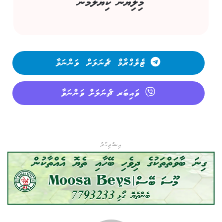
މިލިޔުން ކިޔާލުމުން
ޓެލެގްރާމް ޗެނަލަށް ވަންނަވާ
ވައިބަރ ޗެނަލަށް ވަންނަވާ
އިޝްތިހާރު