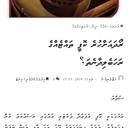
ފުރަތަމަ ޞަފްޙާ
|
ދީން
|
އާރޓިކަލްތައް
ރޯދައަށްހުރެ ކޮފީ ތައްޓެއްގެ
ރަހަބެލިދާނެތަ؟
އެޓޯލްނިއުސް
މެއި 11, 2019 - 15:13
0
ކިިޔުމަށް ހޭދަވާނީ 1 މިނެޓު
ސުވާލު:
އަޅުގަޑަކީ ކޮފީ އުފައްދާ ފެކްޓަރީ އެއްގައި މަސައްކަތް ކުރާ
މީހަކީމެވެ. ވަރަށް ގިނަފަހަރަށް އޭގެ ރަހަ އާއި ވަސް ބަލަން