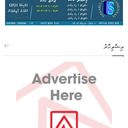
އިޝްތިހާރު