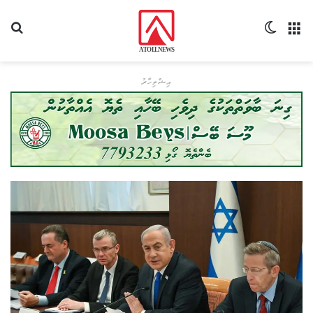
މެނޫ
Switch skin
ހޯދ
އިޝްތިހާރު