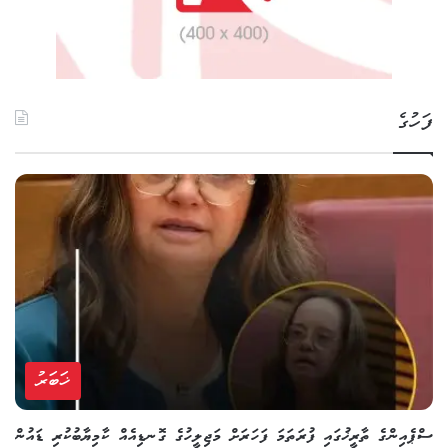
ފަހުގެ
ޚަބަރު
ސްޕެއިންގެ ތާރީޚުގައި ފުރަތަމަ ފަހަރަށް މަޖިލީހުގެ ގޮނޑިއެއް ކާމިޔާބުކުރި ޑައުން