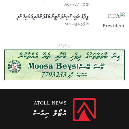
އޯގަސްޓް 6, 2026
ފީފާގެ ރައީސް އިންފަންޓީނޯ މަޢާފަށް އެދިވަޑައިގެންފި
އޯގަސްޓް 6, 2026
އިޝްތިހާރު
ATOLL NEWS
އެޓޯލް ނިއުސް