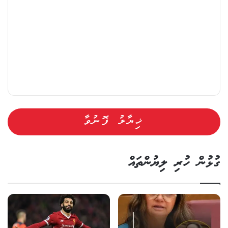
ގުޅުން ހުރި ލިޔުންތައް