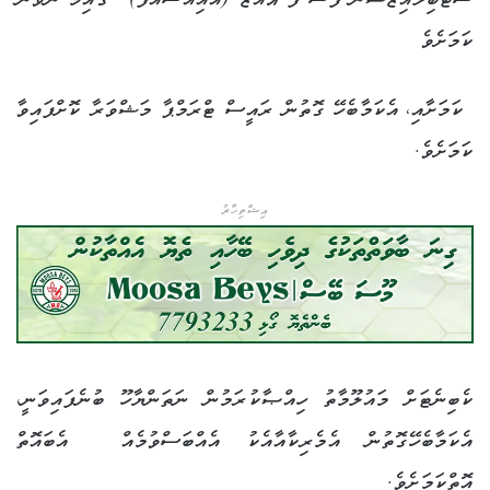
ސްޓެބިލައިޒޭޝަން ފޯސް ފޯ ޣައްޒާ (އައިއެސްއެފް)“ ގާއިމް ނުވާނެ
ކަމަށެވެ
ކަމަށާއި، އެކަމާބެހޭ ގޮތުން ރައީސް ޓްރަމްޕާ މަޝްވަރާ ކޮށްފައިވާ
ކަމަށެވެ.
އިޝްތިހާރު
ކެބިނެޓަށް މައުލޫމާތު ހިއްޞާކުރަމުން ނަތަންޔާހޫ ބުނެފައިވަނީ،
އެކަމާބެހޭގޮތުން އެމެރިކާއާއެކު އެއްބަސްވުމެއް
އެބައޮތް
އޮތްކަމަށެވެ.