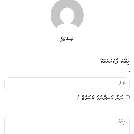
މުސްޠަފާ
ޚިޔާލު ފާޅުކުރައްވާ
ނަން ހަނދާނުގަ ބަހައްޓާ !
ޚި
ޔާ
ލު