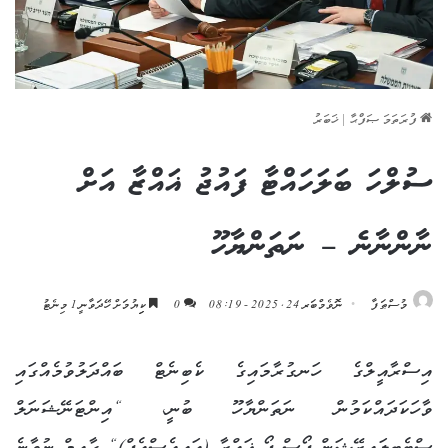
ފުރަތަމަ ޞަފްޙާ
|
ޚަބަރު
ސުލްހަ ބަލަހައްޓާ ފައުޖު ޣައްޒާ އަށް
ނާންނާނެ – ނަތަންޔާހޫ
މުސްޠަފާ
ނޮވެމްބަރ 24, 2025 - 08:19
0
ކިިޔުމަށް ހޭދަވާނީ 1 މިނެޓު
އިސްރާއީލްގެ ހަނގުރާމައިގެ ކެބިނެޓް ބައްދަލުވުމެއްގައި
ވާހަކަދައްކަމުން ނަތަންޔާހޫ ބުނީ، “އިންޓަނޭޝަނަލް