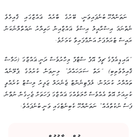
ނަތަންޔާހޫ ބުނެފައިވަނީ، ބޭރުގެ ބާރެއް ޣައްޒާގައި ޤާއިމްވެ
ނެތްނަމަ އިސްރާއީލް އިސްވެ ޣައްޒާއިން ހަތިޔާރު ނައްތާލާނެކަން
ރައީސް ޓްރަމްޕަށް އަންގާފައިވާ ކަމަށެވެ.
“އައިޑީއެފްގެ ޗީފް އޮފް ސްޓާފް މިހާރުވެސް ދަނީ ޣައްޒާގަ (ހަމާސް
ޤާއިމްވެތިބި) “ރަތް ސަރަހައްދު” މިނިވަން ކުރުމުގެ ޕްލޭނެއް
ތައްޔާރު ކުރަމުން. ލެފްޓިނެންޓް ޖެނެރަލް ޒަމީރު ލިސްޓް ކުރެއްވީ
ކުރިއަށް އޮތް އެއްވެސް ހާލަތެއްގަ ޣައްޒާގަ ފަހަތަށް ޖެހިގެން ނުވާނެ
ފަސް ނުކުތާއެއް” ނަތަންޔާހޫ ކެބިނެޓްގައި ވަނީ ބުނެފައެވެ.