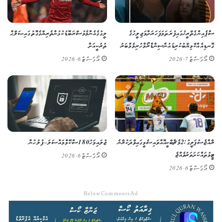
ސްޕެއިންގެ ތާރީޚުގައި ފުރަތަމަ ފަހަރަށް މަޖިލީހުގެ
ލީގުގެ އެންމެ މުސާރަބޮޑު ކުޅުންތެރިޔާގެ ގޮތުގައި ޞަލާޙް
ގޮނޑިއެއް ކާމިޔާބުކުރި ޑައުން ސިންޑްރޯމްހުރި މެމްބަރު
ތުރުކީއަށް
އޯގަސްޓް 7, 2026
އޯގަސްޓް 6, 2026
ރާއްޖެ ސުޕަ ލީގު: 2 މެޗް ބާކީ އޮއްވައި ސެމީގައި ވާދަކުރާނެ
ޖުލައި މަހު 180 ސްކޭމް މައްސަލަ – ފުލުހުން
ޓީމުތައް ކަށަވަރު ވެއްޖެ
އޯގަސްޓް 6, 2026
އޯގަސްޓް 6, 2026
Below Comments Ad