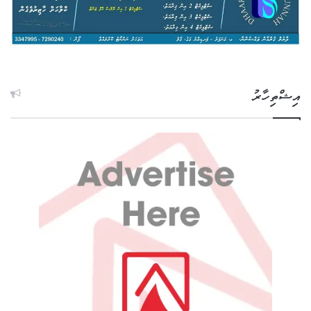
އިޝްތިހާރު