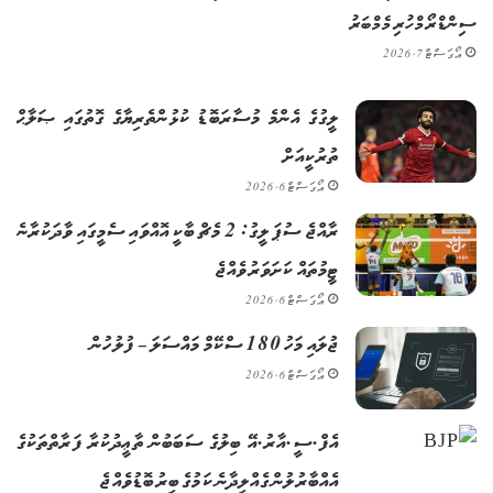
ސިންޑްރޯމްހުރި މެމްބަރު
އޯގަސްޓް 7, 2026
ލީގުގެ އެންމެ މުސާރަބޮޑު ކުޅުންތެރިޔާގެ ގޮތުގައި ޞަލާޙް
ތުރުކީއަށް
އޯގަސްޓް 6, 2026
ރާއްޖެ ސުޕަ ލީގު: 2 މެޗް ބާކީ އޮއްވައި ސެމީގައި ވާދަކުރާނެ
ޓީމުތައް ކަށަވަރު ވެއްޖެ
އޯގަސްޓް 6, 2026
ޖުލައި މަހު 180 ސްކޭމް މައްސަލަ – ފުލުހުން
އޯގަސްޓް 6, 2026
އެފް.ސީ.އާރު.އޭ ބިލުގެ ސަބަބުން ތާޢީދުކުރާ ފަރާތްތަކުގެ
އެއްބާރުލުން ގެއްލިދާނެ ކަމުގެ ބިރު ބޮޑުވެއްޖެ