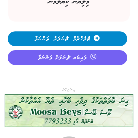
މިލިޔުން ކިޔާލުމުން
ޓެލެގްރާމް ޗެނަލަށް ވަންނަވާ
ވައިބަރ ޗެނަލަށް ވަންނަވާ
އިޝްތިހާރު