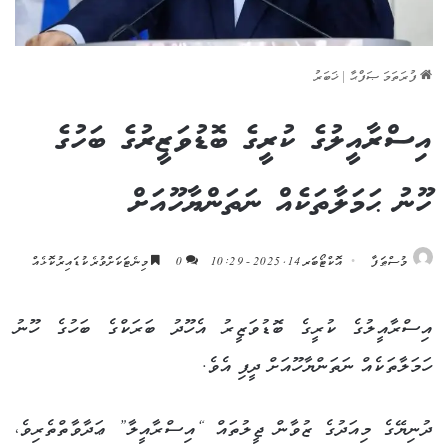
ފުރަތަމަ ޞަފްޙާ
|
ޚަބަރު
އިސްރާއީލުގެ ކުރީގެ ބޮޑުވަޒީރުގެ ބަހުގެ
ހޫނު ޙަމަލާތަކެއް ނަތަންޔާހޫއަށް
މުސްޠަފާ
އޮކްޓޯބަރ 14, 2025 - 10:29
0
މިނެޓަކަށްވުރެ ކުޑައިރުކޮޅެއް
އިސްރާއީލުގެ ކުރީގެ ބޮޑުވަޒީރު އެހޫދު ބަރަކްގެ ބަހުގެ ހޫނު
ހަމަލާތަކެއް ނަތަންޔާހޫއަށް ދީފި އެވެ.
ދުނިޔޭގެ މިއަދުގެ ޒުވާން ޖީލުތައް “އިސްރާއީލާ” ޢަދާވާތްތެރިވެ،