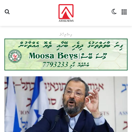
މެނޫ
Switch skin
ހޯދ
އިޝްތިހާރު