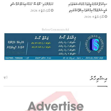
ސިންގަޕޫރުގެ ޤައުމީ ދުވަހުގެ މުނާސަބަތުގައި
ހުޅުމާލޭގައި “ރޯޑްޝޯ” އެއް ކުރިއަށް ގެންގޮސްފި
ރައީސުލްޖުމްހޫރިއްޔާ ތަހުނިޔާ ފޮނުއްވައިފި
އޯގަސްޓް 9, 2026
އޯގަސްޓް 9, 2026
Below Comments Ad
އިޝްތިހާރު