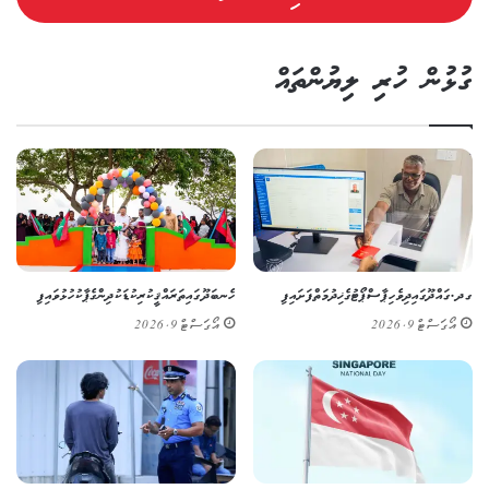
ގުޅުން ހުރި ލިޔުންތައް
ގދ. ގައްދޫގައި ދިވެހި ޕާސްޕޯޓުގެ ޚިދުމަތް ފަށައިފި
ހެނބަދޫގައި ތަރައްޤީކުރި ކުޑަކުދިންގެ ޕާކު ހުޅުވައިފި
އޯގަސްޓް 9, 2026
އޯގަސްޓް 9, 2026