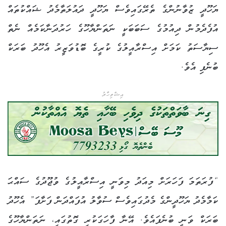
ޔަހޫދީ ޒުވާނުންގެ ތެރޭގައިވެސް ޔަހޫދީ ދައުލަތާމެދު ޝައްކުތައް
އުފެދެމުން ދިއުމުގެ ސަބަބަކީ ނަތަންޔާހޫގެ ހަރުދަނާކަމެއް ނެތް
ސިޔާސަތު ކަމަށް އިސްރާއީލުގެ ކުރީގެ ބޮޑުވަޒީރު އެހޫދު ބަރަކް
ބުނެފި އެވެ.
އިޝްތިހާރު
“ފުރަތަމަ ފަހަރަށް މިއަދު މިވަނީ އިސްރާއީލުގެ ވުޖޫދުގެ ސައްޙަ
ކަމާމެދު ޔަހޫދީންގެ މެދުގައިވެސް ސުވާލު އުފައްދަން ފަށާފަ” އެހޫދު
ބަރަކް ވަނީ ބުނެފައެވެ. އޭނާ ފާހަގަކުރި ގޮތުގައި، ނަތަންޔާހޫގެ