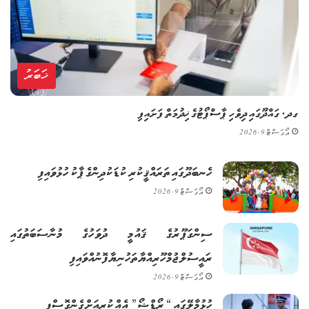
ޚަބަރު
ގދ. ގައްދޫގައި ދިވެހި ޕާސްޕޯޓުގެ ޚިދުމަތް ފަށައިފި
އޯގަސްޓް 9, 2026
ހެނބަދޫގައި ތަރައްޤީކުރި ކުޑަކުދިންގެ ޕާކު ހުޅުވައިފި
އޯގަސްޓް 9, 2026
ސިންގަޕޫރުގެ ޤައުމީ ދުވަހުގެ މުނާސަބަތުގައި
ރައީސުލްޖުމްހޫރިއްޔާ ތަހުނިޔާ ފޮނުއްވައިފި
އޯގަސްޓް 9, 2026
ހުޅުމާލޭގައި “ރޯޑްޝޯ” އެއް ކުރިއަށް ގެންގޮސްފި