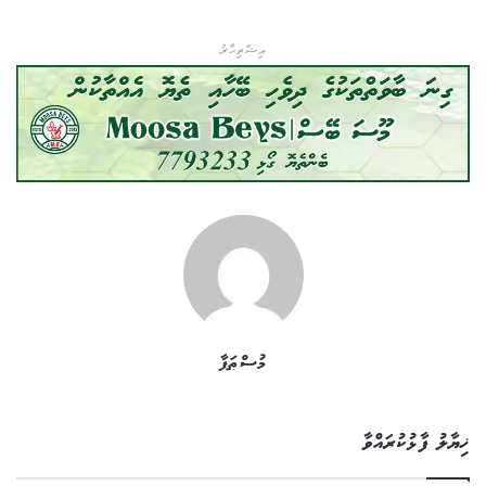
އިޝްތިހާރު
މުސްޠަފާ
ޚިޔާލު ފާޅުކުރައްވާ