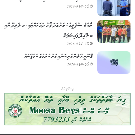
އޯގަސްޓް 9, 2026
ރާއްޖެ ސުޕަލީގު: ވަރުގަދަ ފޯމު ދަމަހައްޓައި، ވ.ފެލިދޫ އާއި
ބ.ގޮއިދޫ ފައިނަލަށް
އޯގަސްޓް 9, 2026
ޤާނޫނީ ހޭލުންތެރިކަން އިތުރުކުރުމުގެ ކެމްޕޭނެއް
އޯގަސްޓް 8, 2026
އިޝްތިހާރު