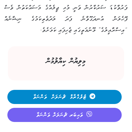
ފަރުވާކުޑަ ސަރުކާރުން ވަނީ މުޅި ޖީލެއްގެ މަސައްކަތުން ވެސް
ފޮހެލަން އުނދަގޫވާނެ ފަދަ ލަދުވެތިކަމުގެ ނިޝާނެއް
“އިސްރާއީލުގެ” މޫނުމަތީގައި ޖެހިފައި ކަމަށެވެ.
މިލިޔުން ކިޔާލުމުން
ޓެލެގްރާމް ޗެނަލަށް ވަންނަވާ
ވައިބަރ ޗެނަލަށް ވަންނަވާ