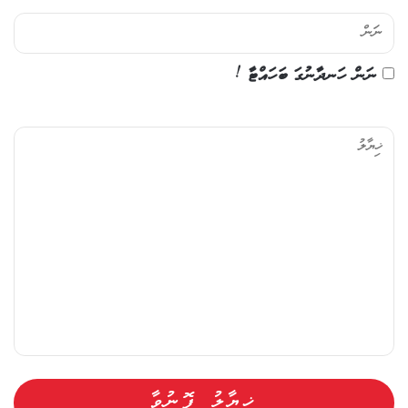
ނަން ހަނދާނުގަ ބަހައްޓާ !
ޚި
ޔާ
ލު