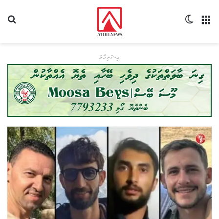
މެނޫ
Switch skin
ހޯދ
އިޝްތިހާރު