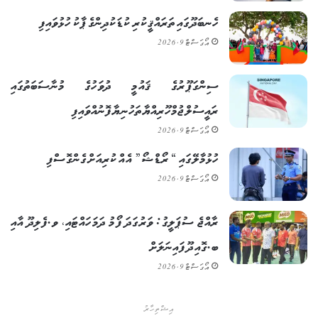
ހެނބަދޫގައި ތަރައްޤީކުރި ކުޑަކުދިންގެ ޕާކު ހުޅުވައިފި
އޯގަސްޓް 9, 2026
ސިންގަޕޫރުގެ ޤައުމީ ދުވަހުގެ މުނާސަބަތުގައި
ރައީސުލްޖުމްހޫރިއްޔާ ތަހުނިޔާ ފޮނުއްވައިފި
އޯގަސްޓް 9, 2026
ހުޅުމާލޭގައި “ރޯޑްޝޯ” އެއް ކުރިއަށް ގެންގޮސްފި
އޯގަސްޓް 9, 2026
ރާއްޖެ ސުޕަލީގު: ވަރުގަދަ ފޯމު ދަމަހައްޓައި، ވ.ފެލިދޫ އާއި
ބ.ގޮއިދޫ ފައިނަލަށް
އޯގަސްޓް 9, 2026
އިޝްތިހާރު