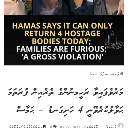
ފުރަތަމަ ޞަފްޙާ
|
ޚަބަރު
މަރުވެފައިވާ ރަހީމނުންގެ ތެރެއިން ފުރަތަމަ
ޙަވާލުކުރެވޭނީ 4 ހަށިގަނޑު – ޙަމާސް
މުސްޠަފާ
އޮކްޓޯބަރ 14, 2025 - 09:21
0
މިނެޓަކަށްވުރެ ކުޑައިރުކޮޅެއް