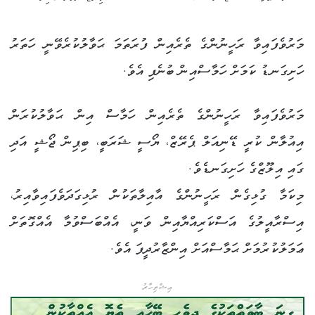
މަރުވެފައިވާ ރަހީނުންގެ ތެރެއިން ފުރަތަމަ ޙަވާލުކުރެވޭނީ ހަތަރު
ހަށިގަނޑު ކަމަށް ހަމާސްއިން ބުނެފި އެވެ.
މަރުވެފައިވާ ރަހީނުންގެ ތެރެއިން ހަމާސް އިން ޙަވާލުކުރަން
އިއުލާން ކުރީ ޑޭނިއަލް ޕެރޭޒް، ޔޯސީ ޝަރަބީ، ބިޕިން ޖޯޝީ އަދި
ގައި އިލޫޒްގެ ހަށިގަނޑެވެ.
މިކަމާ ގުޅިގެން ރަހީނުންގެ އާއިލާތަކުން ރުޅިގަދަވެފައިވާއިރު،
އިސްރާއީލުގެ އަސްކަރިއްޔާއިން ވަނީ، އެއްބަސްވުމާ އެއްގޮތަށް
ޢަމަލުކުރުމަށް ޙަމާސްއަށް އިންޒާރުދީފަ އެވެ.
އިޝްތިހާރު