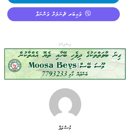
ވައިބަރ ޗެނަލަށް ވަންނަވާ
އިޝްތިހާރު
މުސްޠަފާ