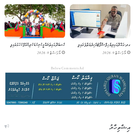
ގދ. ގައްދޫގައި ދިވެހި ޕާސްޕޯޓުގެ ޚިދުމަތް ފަށައިފި
ހެނބަދޫގައި ތަރައްޤީކުރި ކުޑަކުދިންގެ ޕާކު ހުޅުވައިފި
އޯގަސްޓް 9, 2026
އޯގަސްޓް 9, 2026
Below Comments Ad
އިޝްތިހާރު