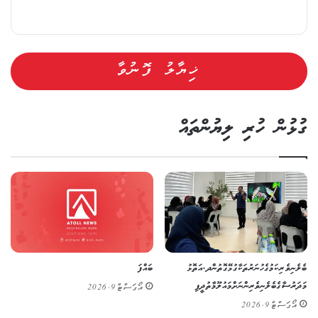
ގުޅުން ހުރި ލިޔުންތައް
ބެލެނިވެރިކަމުގެ ހުނަރުތަކާ ގުޅޭގޮތުން ދ. އަތޮޅު
ބައްފަ
މަދަރުސާގެ ބެލެނިވެރިންނަށް މައުލޫމާތުދީފި
އޯގަސްޓް 9, 2026
އޯގަސްޓް 9, 2026