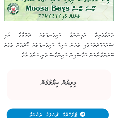
މަރުވެފައިވާ ރަހީނުންގެ ހަށިގަނޑުތައް ޣައްޒާގެ އެކި
ސަރަހައްދުތަކުގައި ވުމުން ހުރިހާ ހަށިގަނޑުތައް ހޯދުމަށް ވަގުތު
ބޭނުންވާނެކަން ޙަމާސްއިން ކުރިންވެސް ވަނީ ބުނެފަ އެވެ.
މިލިޔުން ކިޔާލުމުން
ޓެލެގްރާމް ޗެނަލަށް ވަންނަވާ