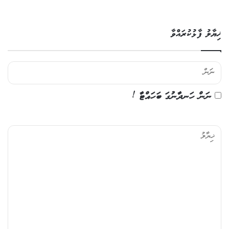
ޚިޔާލު ފާޅުކުރައްވާ
ނަން ހަނދާނުގަ ބަހައްޓާ !
ޚި
ޔާ
ލު