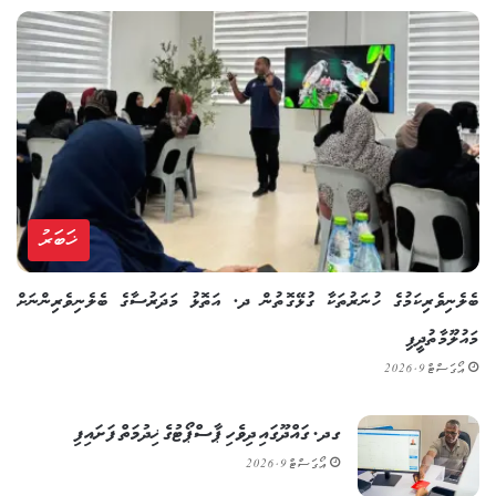
ޚަބަރު
ބެލެނިވެރިކަމުގެ ހުނަރުތަކާ ގުޅޭގޮތުން ދ. އަތޮޅު މަދަރުސާގެ ބެލެނިވެރިންނަށް
މައުލޫމާތުދީފި
އޯގަސްޓް 9, 2026
ގދ. ގައްދޫގައި ދިވެހި ޕާސްޕޯޓުގެ ޚިދުމަތް ފަށައިފި
އޯގަސްޓް 9, 2026