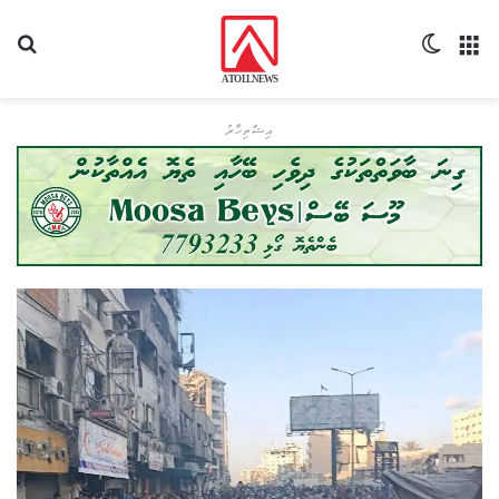
މެނޫ
Switch skin
ހޯދ
އިޝްތިހާރު