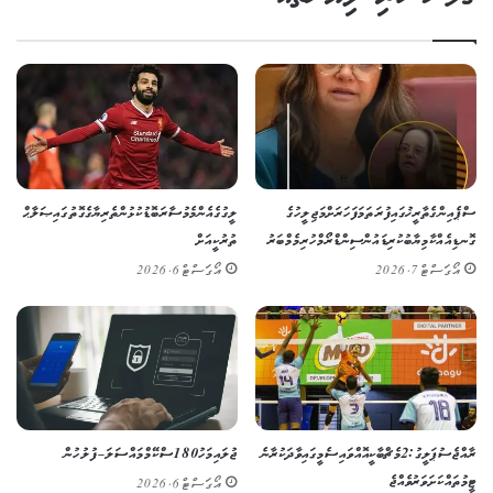
ސްޕެއިންގެ ތާރީޚުގައި ފުރަތަމަ ފަހަރަށް މަޖިލީހުގެ
ލީގުގެ އެންމެ މުސާރަބޮޑު ކުޅުންތެރިޔާގެ ގޮތުގައި ޞަލާޙް
ގޮނޑިއެއް ކާމިޔާބުކުރި ޑައުން ސިންޑްރޯމްހުރި މެމްބަރު
ތުރުކީއަށް
އޯގަސްޓް 7, 2026
އޯގަސްޓް 6, 2026
ރާއްޖެ ސުޕަ ލީގު: 2 މެޗް ބާކީ އޮއްވައި ސެމީގައި ވާދަކުރާނެ
ޖުލައި މަހު 180 ސްކޭމް މައްސަލަ – ފުލުހުން
ޓީމުތައް ކަށަވަރު ވެއްޖެ
އޯގަސްޓް 6, 2026