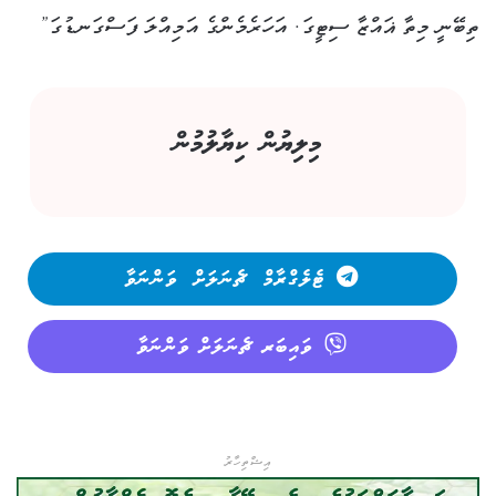
ތިބޭނީ މިތާ ޣައްޒާ ސިޓީގަ. އަހަރެމެންގެ އަމިއްލަ ފަސްގަނޑުގަ”
މިލިޔުން ކިޔާލުމުން
ޓެލެގްރާމް ޗެނަލަށް ވަންނަވާ
ވައިބަރ ޗެނަލަށް ވަންނަވާ
އިޝްތިހާރު