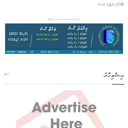
އޯގަސްޓް 6, 2026
Below Comments Ad
އިޝްތިހާރު