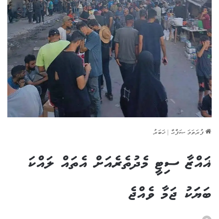
ފުރަތަމަ ޞަފްޙާ
|
ޚަބަރު
ޣައްޒާ ސިޓީ މެދުތެރެއަށް އެތައް ލައްކަ
ބަޔަަކު ޖަމާ ވެއްޖެ