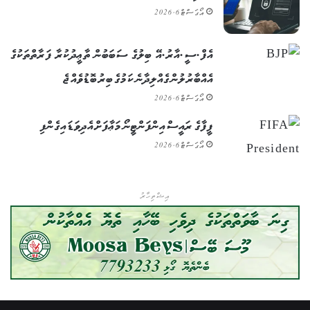
އޯގަސްޓް 6, 2026
އެފް.ސީ.އާރު.އޭ ބިލުގެ ސަބަބުން ތާޢީދުކުރާ ފަރާތްތަކުގެ
އެއްބާރުލުން ގެއްލިދާނެ ކަމުގެ ބިރު ބޮޑުވެއްޖެ
އޯގަސްޓް 6, 2026
ފީފާގެ ރައީސް އިންފަންޓީނޯ މަޢާފަށް އެދިވަޑައިގެންފި
އޯގަސްޓް 6, 2026
އިޝްތިހާރު