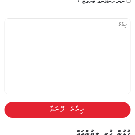
ނަން ހަނދާނުގަ ބަހައްޓާ !
ޚި
ޔާ
ލު
ގުޅުން ހުރި ލިޔުންތައް