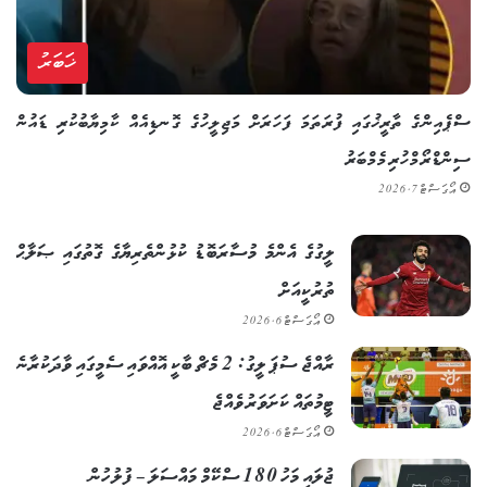
ޚަބަރު
ސްޕެއިންގެ ތާރީޚުގައި ފުރަތަމަ ފަހަރަށް މަޖިލީހުގެ ގޮނޑިއެއް ކާމިޔާބުކުރި ޑައުން
ސިންޑްރޯމްހުރި މެމްބަރު
އޯގަސްޓް 7, 2026
ލީގުގެ އެންމެ މުސާރަބޮޑު ކުޅުންތެރިޔާގެ ގޮތުގައި ޞަލާޙް
ތުރުކީއަށް
އޯގަސްޓް 6, 2026
ރާއްޖެ ސުޕަ ލީގު: 2 މެޗް ބާކީ އޮއްވައި ސެމީގައި ވާދަކުރާނެ
ޓީމުތައް ކަށަވަރު ވެއްޖެ
އޯގަސްޓް 6, 2026
ޖުލައި މަހު 180 ސްކޭމް މައްސަލަ – ފުލުހުން