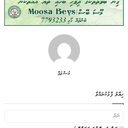
މުސްޠަފާ
ޚިޔާލު ފާޅުކުރައްވާ