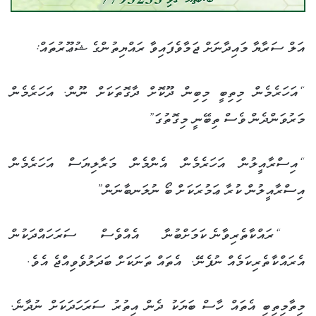
އަލް ސަރާޔާ މައިދާނަށް ޖަމާވެފައިވާ ރައްޔިތުންގެ ޝުޢޫރުތައް:
“އަހަރެމެން މިތިބީ މިބިން ދޫކޮށް ދާގޮތަކަށް ނޫން. އަހަރެމެން
މަރުވަންދެން ވެސް ތިބޭނީ މިގޮތުގަ”
“އިސްރާއީލުން އަހަރެމެން އެންމެން މަރާލިޔަސް އަހަރެމެން
އިސްރާއީލުން ކުރާ ޢަމުރަކަށް ބޯ ނުލަނބާނަން”
“ރައްކާތެރިވާނެ ކަމަށްބުނާ އެއްވެސް ސަރަހައްދަކުން
އެރައްކާތެރިކަމެއް ނުފެނޭ.
އެތައް ތަނަކަށް ބަދަލުވެވިއްޖެ އެވެ.
މިތާމިތިބި އެތައް ހާސް ބަޔަކު ދެން އިތުރު ސަރަހަދަކަށް ނުދާނެ.