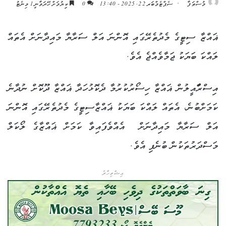
މުސްޠަފާ
ސެޕްޓެމްބަރ 22, 2025 - 13:40
0
ކިިޔުމަށް ހޭދަވާނީ 1 މިނެޓު
ޣައްޒާ ސިޓީގެ މެދުތެރޭގައި އޮންނަ އަލް ސަރާޔާ މައިދާނަށް އެތައް
ލައްކަ ބަޔަކު ޖަމާވެއްޖެ އެވެ.
އިސްރާައީލުން ޣައްޒާ ހިސޯރުކުރުމާ ދެކޮޅުހަދާ ޣައްޒާ ދޫކޮށް ނުދާނެ
ކަމަށްބުނެ، އެތައް ލައްކަ ބަޔަކު ޣައްޒާސިޓީގެ މެދުތެރޭގައި އޮންނަ
އަލް ސަރާޔާ މައިދާނަށް
އެއްވެފައިވާ ކަމަށް ޣައްޒާގެ ލޯކަލް
މަސްދަރުތަކުން ބުނެފި އެވެ.
އިޝްތިހާރު