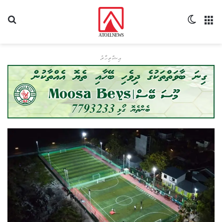
މެނޫ
Switch skin
ހޯދ
އިޝްތިހާރު