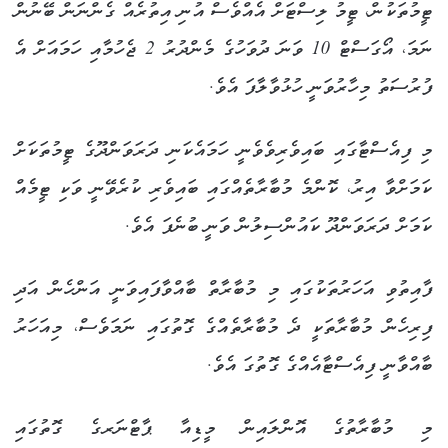
ޓީމުތަކުން، ޓީމު ލިސްޓަށް އެއްވެސް އުނި އިތުރެއް ގެންނަން ބޭނުން
ނަމަ، އޯގަސްޓް 10 ވަނަ ދުވަހުގެ މެންދުރު 2 ޖެހުމާއި ހަމައަށް އެ
ފުރުސަތު މިހާރުވަނީ ހުޅުވާލާފަ އެވެ.
މި ފިއެސްޓާގައި ބައިވެރިވެވެނީ ހަމައެކަނި ދަރަވަންދޫގެ ޓީމުތަކަށް
ކަމަށްވާ އިރު، ކޮންމެ މުބާރާތެއްގައި ބައިވެރި ކުރެވޭނީ ވަކި ޓީމެއް
ކަމަށް ދަރަވަންދޫ ކައުންސިލުން ވަނީ ބުނެފަ އެވެ.
ފާއިތުވި އަހަރުތަކުގައި މި މުބާރާތް ބާއްވާފައިވަނީ އަންހެން އަދި
ފިރިހެން މުބާރާތަކީ ދެ މުބާރާތެއްގެ ގޮތުގައި ނަމަވެސް، މިއަހަރު
ބާއްވާނީ ފިއެސްޓާއެއްގެ ގޮތުގަ އެވެ.
މި މުބާރާތުގެ އޮންލައިން މީޑިއާ ޕާޓްނަރގެ ގޮތުގައި