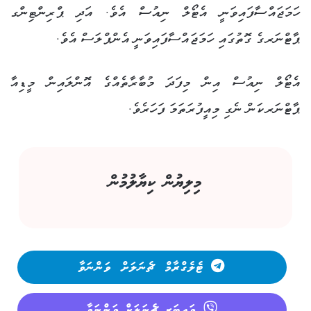
ހަމަޖައްސާފައިވަނީ އެޓޯލް ނިއުސް އެވެ. އަދި ޕްރިންޓިންގ
ޕާޓްނަރގެ ގޮތުގައި ހަމަޖައްސާފައިވަނީ އެންޕްލަސް އެވެ.
އެޓޯލް ނިއުސް އިން މިފަދަ މުބާރާތެއްގެ އޮންލައިން މީޑިއާ
ޕާޓްނަރކަން ނެގި މިއީފުރަތަމަ ފަހަރެވެ.
މިލިޔުން ކިޔާލުމުން
ޓެލެގްރާމް ޗެނަލަށް ވަންނަވާ
ވައިބަރ ޗެނަލަށް ވަންނަވާ