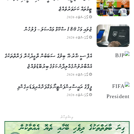
ޓީމުތައް ކަށަވަރު ވެއްޖެ
އޯގަސްޓް 6, 2026
ޖުލައި މަހު 180 ސްކޭމް މައްސަލަ – ފުލުހުން
އޯގަސްޓް 6, 2026
އެފް.ސީ.އާރު.އޭ ބިލުގެ ސަބަބުން ތާޢީދުކުރާ ފަރާތްތަކުގެ
އެއްބާރުލުން ގެއްލިދާނެ ކަމުގެ ބިރު ބޮޑުވެއްޖެ
އޯގަސްޓް 6, 2026
ފީފާގެ ރައީސް އިންފަންޓީނޯ މަޢާފަށް އެދިވަޑައިގެންފި
އޯގަސްޓް 6, 2026
އިޝްތިހާރު