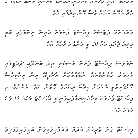
ކަމަށެވެ. އަދި މެޗްތައް ކުޅެވޭނީ ރޭގަނޑު ކަމަށާއި ކޮންމެ ރެއަކު 2
މެޗު ކުޅޭނެ ކަމަށް ވެސް އޭނާ ވިދާޅުވި އެވެ.
ދަރަވަންދޫ ފުޓްސަލް ފިއެސްޓާ ފެށުމަށް ކުރިން ނިންމާފައި އޮތީ
މިދިޔަ ޖުލައި މަހު 20 ވީ އަންގާރަ ދުވަހު އެވެ.
ނަމަވެސް ފިއެސްޓާ ފެށުން ލަސްކުރީ ޢީދު ބަންދާއި ޗުއްޓީގައި
ކުޅިވަރު މުބާރާތްތައް ނުބޭއްވުމަށް އެޗްޕީއޭ އިން އިލްތިމާސް
ކޮށްފައިވާތީ އެކަމަށް އިޖާބަ ދިނުމުގެ ގޮތުން ނެވެ. އެހެންވެ، މި
ފިއެސްޓާ ފެށުމަށް މިހާރުނިންމާފައިވަނީ މި
އޯގަސްޓު މަހުގެ 15 ވަނަ
ދުވަހު އެވެ.
ފިއެސްޓާ ފަށާ ތާރީޚަށް ބަދަލު އައުމާއިގުޅިގެން ބައިވެރިވެފައިވާ