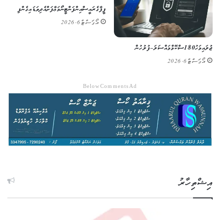
ފީފާގެ ރައީސް އިންފަންޓީނޯ މަޢާފަށް އެދިވަޑައިގެންފި
އޯގަސްޓް 6, 2026
ޖުލައި މަހު 180 ސްކޭމް މައްސަލަ – ފުލުހުން
އޯގަސްޓް 6, 2026
Below Comments Ad
އިޝްތިހާރު