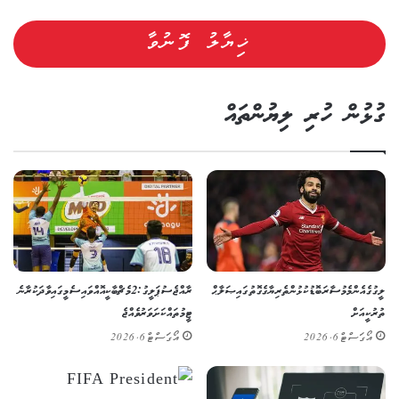
ގުޅުން ހުރި ލިޔުންތައް
ލީގުގެ އެންމެ މުސާރަބޮޑު ކުޅުންތެރިޔާގެ ގޮތުގައި ޞަލާޙް
ރާއްޖެ ސުޕަ ލީގު: 2 މެޗް ބާކީ އޮއްވައި ސެމީގައި ވާދަކުރާނެ
ތުރުކީއަށް
ޓީމުތައް ކަށަވަރު ވެއްޖެ
އޯގަސްޓް 6, 2026
އޯގަސްޓް 6, 2026