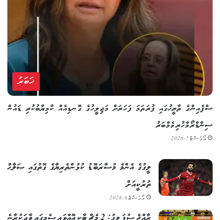
ޚަބަރު
ސްޕެއިންގެ ތާރީޚުގައި ފުރަތަމަ ފަހަރަށް މަޖިލީހުގެ ގޮނޑިއެއް ކާމިޔާބުކުރި ޑައުން
ސިންޑްރޯމްހުރި މެމްބަރު
އޯގަސްޓް 7, 2026
ލީގުގެ އެންމެ މުސާރަބޮޑު ކުޅުންތެރިޔާގެ ގޮތުގައި ޞަލާޙް
ތުރުކީއަށް
އޯގަސްޓް 6, 2026
ރާއްޖެ ސުޕަ ލީގު: 2 މެޗް ބާކީ އޮއްވައި ސެމީގައި ވާދަކުރާނެ