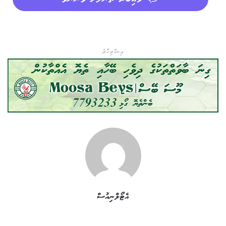
އިޝްތިހާރު
އެޓޯލްނިއުސް