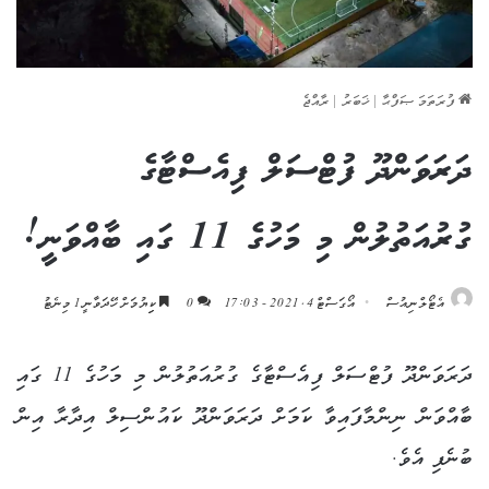
ފުރަތަމަ ޞަފްޙާ
|
ޚަބަރު
|
ރާއްޖެ
ދަރަވަންދޫ ފުޓްސަލް ފިއެސްޓާގެ
ގުރުއަތުލުން މި މަހުގެ 11 ގައި ބާއްވަނީ!
އެޓޯލްނިއުސް
އޯގަސްޓް 4, 2021 - 17:03
0
ކިިޔުމަށް ހޭދަވާނީ 1 މިނެޓު
ދަރަވަންދޫ ފުޓްސަލް ފިއެސްޓާގެ ގުރުއަތުލުން މި މަހުގެ 11 ގައި
ބާއްވަން ނިންމާފައިވާ ކަމަށް ދަރަވަންދޫ ކައުންސިލް އިދާރާ އިން
ބުނެފި އެވެ.