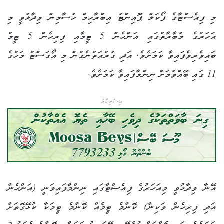
މި ފިއެސްޓާގެ ފޯކަލް ޕޮއިންޓު އިބްރާހިމް ހުސާމިން ވިދާޅުވީ މި
އަހަރުގެ މުބާރާތުގައި އަންހެން 5 ޓީމާއި ފިރިހެން 5 ޓީމު
ބައިވެރިވެފައިވާ ކަމަށެވެ. އަދި ގުރުއަތުނެގުން މި އޯގަސްޓު މަހުގެ
11 ގައި ބޭއްވުމަށް ނިންމާފައިވާ ކަމަށެވެ.
އިޝްތިހާރު
އޭނާ ވިދާޅުވީ މިއަހަރުގެ ފިއެސްޓާގައި ނިންމާފައިވަނީ (އަންހެން
އަދި ފިރިހެން ވަކިން) ކޮންމެ ޓީމެއް ކޮންމެ ޓީމަކާ ކުޅޭގޮތަށް